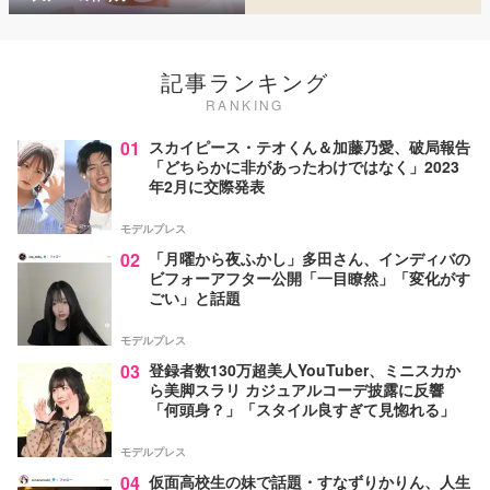
記事ランキング
RANKING
01
スカイピース・テオくん＆加藤乃愛、破局報告
「どちらかに非があったわけではなく」2023
年2月に交際発表
モデルプレス
02
「月曜から夜ふかし」多田さん、インディバの
ビフォーアフター公開「一目瞭然」「変化がす
ごい」と話題
モデルプレス
03
登録者数130万超美人YouTuber、ミニスカか
ら美脚スラリ カジュアルコーデ披露に反響
「何頭身？」「スタイル良すぎて見惚れる」
モデルプレス
04
仮面高校生の妹で話題・すなずりかりん、人生