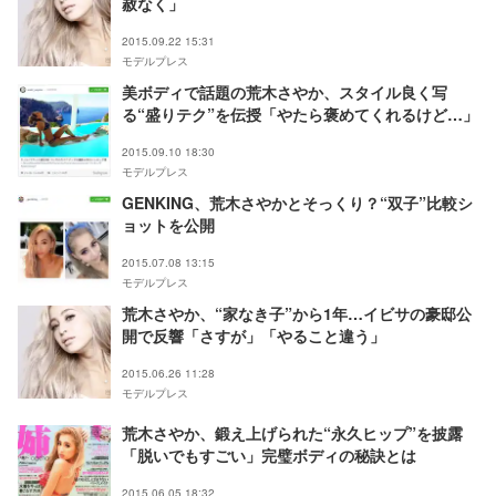
赦なく」
2015.09.22 15:31
モデルプレス
美ボディで話題の荒木さやか、スタイル良く写
る“盛りテク”を伝授「やたら褒めてくれるけど…」
2015.09.10 18:30
モデルプレス
GENKING、荒木さやかとそっくり？“双子”比較シ
ョットを公開
2015.07.08 13:15
モデルプレス
荒木さやか、“家なき子”から1年…イビサの豪邸公
開で反響「さすが」「やること違う」
2015.06.26 11:28
モデルプレス
荒木さやか、鍛え上げられた“永久ヒップ”を披露
「脱いでもすごい」完璧ボディの秘訣とは
2015.06.05 18:32