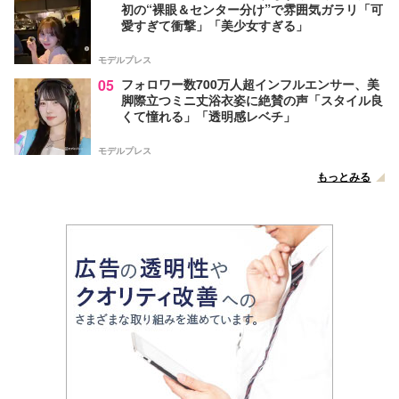
初の“裸眼＆センター分け”で雰囲気ガラリ「可
愛すぎて衝撃」「美少女すぎる」
モデルプレス
05
フォロワー数700万人超インフルエンサー、美
脚際立つミニ丈浴衣姿に絶賛の声「スタイル良
くて憧れる」「透明感レベチ」
モデルプレス
もっとみる