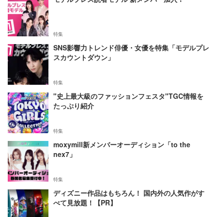
特集
SNS影響力トレンド俳優・女優を特集「モデルプレ
スカウントダウン」
特集
"史上最大級のファッションフェスタ"TGC情報を
たっぷり紹介
特集
moxymill新メンバーオーディション「to the
nex7」
特集
ディズニー作品はもちろん！ 国内外の人気作がす
べて見放題！【PR】