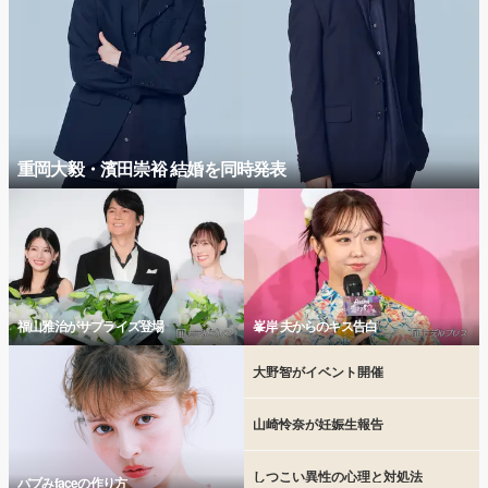
重岡大毅・濱田崇裕 結婚を同時発表
福山雅治がサプライズ登場
峯岸 夫からのキス告白
大野智がイベント開催
山崎怜奈が妊娠生報告
しつこい異性の心理と対処法
バブみfaceの作り方