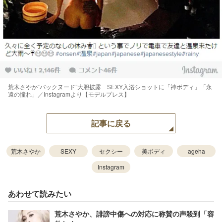
荒木さやか“バックヌード”大胆披露 SEXY入浴ショットに「神ボディ」「永
遠の憧れ」／Instagramより【モデルプレス】
記事に戻る
荒木さやか
SEXY
セクシー
美ボディ
ageha
Instagram
あわせて読みたい
荒木さやか、誹謗中傷への対応に称賛の声殺到「容