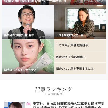
佐藤大樹 台湾土産を贈った先輩明かす
再婚発表 お相手は妊娠中
ラスト30秒で状況一変
「ウマ娘」声優 結婚発表
鈴木砂羽 子宮筋腫摘出
都合のよい恋を卒業するには
朝活コスメ＆インナーケア
記事ランキング
RANKING
01
集英社、日向坂46藤嶌果歩の写真集を巡り声明
発表 注意喚起も「必要に応じて法的措置を含