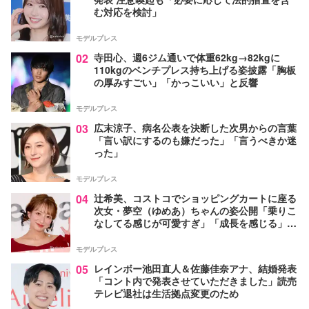
む対応を検討」
モデルプレス
02
寺田心、週6ジム通いで体重62kg→82kgに
110kgのベンチプレス持ち上げる姿披露「胸板
の厚みすごい」「かっこいい」と反響
モデルプレス
03
広末涼子、病名公表を決断した次男からの言葉
「言い訳にするのも嫌だった」「言うべきか迷
った」
モデルプレス
04
辻希美、コストコでショッピングカートに座る
次女・夢空（ゆめあ）ちゃんの姿公開「乗りこ
なしてる感じが可愛すぎ」「成長を感じる」の
声
モデルプレス
05
レインボー池田直人＆佐藤佳奈アナ、結婚発表
「コント内で発表させていただきました」読売
テレビ退社は生活拠点変更のため