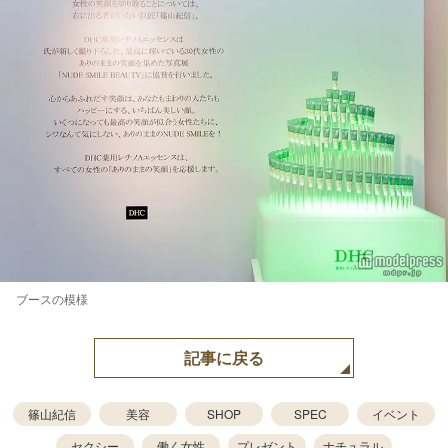
ブースの模様
記事に戻る
篠山紀信
美容
SHOP
SPEC
イベント
セクシー
働く女性
プレゼント
ナチュラル