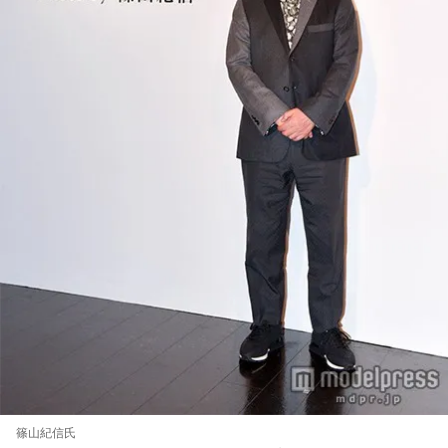
篠山紀信氏