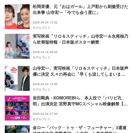
松岡茉優、元「おはガール」上戸彩から刺激受けた
出来事 山寺宏一「今でも会う度に」
2025.06.04 13:52
モデルプレス
実写映画「リロ＆スティッチ」山寺宏一＆永尾柚乃
ら吹替版特報・日本版ポスター解禁
2025.04.16 06:00
モデルプレス
山寺宏一、実写映画「リロ＆スティッチ」日本版声
優に決定 久々の再会に「早くも涙してしまいまし
た」
2025.04.03 15:00
モデルプレス
岩田剛典・KOMOREBIら、本人役で「パリピ孔
明」出演決定 宮野真守MCスペシャル映像解禁【パ
リピ孔明 THE MOVIE】
2025.02.04 07:00
モデルプレス
金ロー「バック・トゥ・ザ・フューチャー」3週連