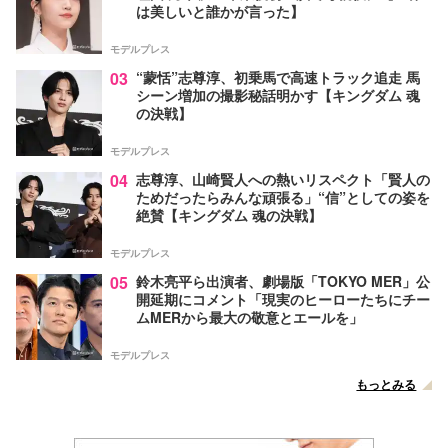
は美しいと誰かが言った】
モデルプレス
03
“蒙恬”志尊淳、初乗馬で高速トラック追走 馬
シーン増加の撮影秘話明かす【キングダム 魂
の決戦】
モデルプレス
04
志尊淳、山崎賢人への熱いリスペクト「賢人の
ためだったらみんな頑張る」“信”としての姿を
絶賛【キングダム 魂の決戦】
モデルプレス
05
鈴木亮平ら出演者、劇場版「TOKYO MER」公
開延期にコメント「現実のヒーローたちにチー
ムMERから最大の敬意とエールを」
モデルプレス
もっとみる