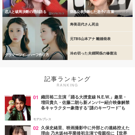
恋人と破局 決断の理由語る
病名公表決断した息子の言葉
寿美花代さん死去
元TBS山本アナ 離婚発表
冷め切った夫婦関係の修復法
グラマーツインハーフ作り方
記事ランキング
RANKING
01
織田裕二主演「踊る大捜査線 N.E.W.」趣里・
増田貴久・佐藤二朗ら新メンバー紹介映像解禁
各キャラクター象徴する“謎のキーワード”も
モデルプレス
02
久保史緒里、映画撮影中に外部との連絡控えた
理由 乃木坂46卒業後初主演で母親役に【世界