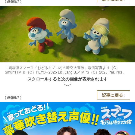
( 画像5/7 )
「劇場版スマーフ／おどるキノコ村の時空大冒険」場面写真より（C）
SmurfsTM ＆（C）PEYO - 2025 Lic. Lafig B.／IMPS（C）2025 Par. Pics.
スクロールすると次の画像が表示されます
記事に戻る
( 画像6/7 )