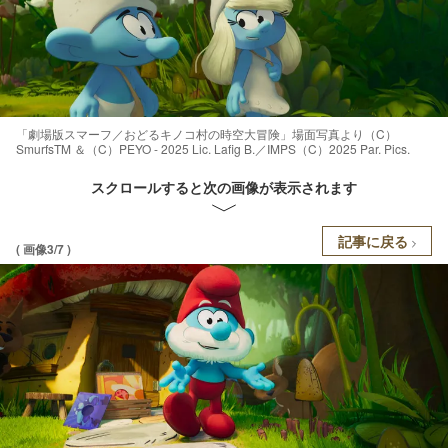
「劇場版スマーフ／おどるキノコ村の時空大冒険」場面写真より（C）
SmurfsTM ＆（C）PEYO - 2025 Lic. Lafig B.／IMPS（C）2025 Par. Pics.
スクロールすると次の画像が表示されます
記事に戻る
( 画像3/7 )