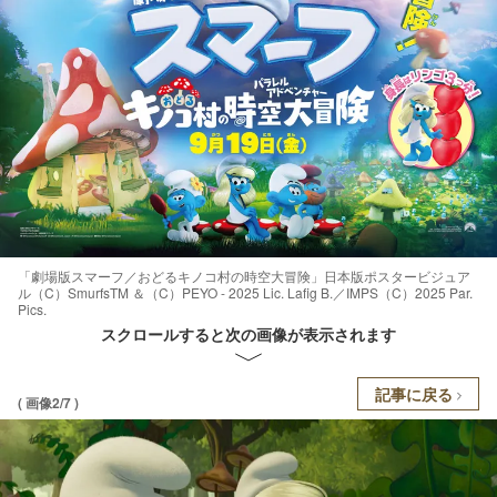
「劇場版スマーフ／おどるキノコ村の時空大冒険」日本版ポスタービジュア
ル（C）SmurfsTM ＆（C）PEYO - 2025 Lic. Lafig B.／IMPS（C）2025 Par.
Pics.
スクロールすると次の画像が表示されます
記事に戻る
( 画像2/7 )