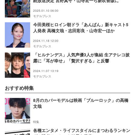
続放送決定 宮野真守・山寺宏一ら新吹替版に
2025.01.10 06:00
モデルプレス
今田美桜ヒロイン朝ドラ「あんぱん」新キャスト5
人発表 高橋文哉・志田彩良・山寺宏一ほか
2024.11.18 12:00
モデルプレス
「ヒルナンデス」人気声優3人が集結 生アテレコ披
露に「耳が幸せ」「贅沢すぎる」と反響
2024.11.07 13:19
モデルプレス
おすすめ特集
8月のカバーモデルは映画「ブルーロック」の高橋
文哉
特集
各種エンタメ・ライフスタイルにまつわるランキン