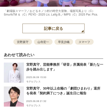
「劇場版スマーフ／おどるキノコ村の時空大冒険」場面写真より（C）
SmurfsTM ＆（C）PEYO - 2025 Lic. Lafig B.／IMPS（C）2025 Par. Pics.
記事に戻る
宮野真守
山寺宏一
早見沙織
スマーフ
あわせて読みたい
宮野真守、芸能事務所「研音」所属発表「新たな一
歩を踏み出します」
2025.06.09 15:00
モデルプレス
宮野真守、30年以上在籍の「劇団ひまわり」退所
を発表「契約満了につき」誕生日に報告
2025.06.08 21:32
モデルプレス