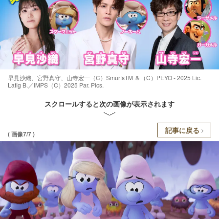
早見沙織、宮野真守、山寺宏一（C）SmurfsTM ＆（C）PEYO - 2025 Lic.
Lafig B.／IMPS（C）2025 Par. Pics.
スクロールすると次の画像が表示されます
記事に戻る
( 画像7/7 )