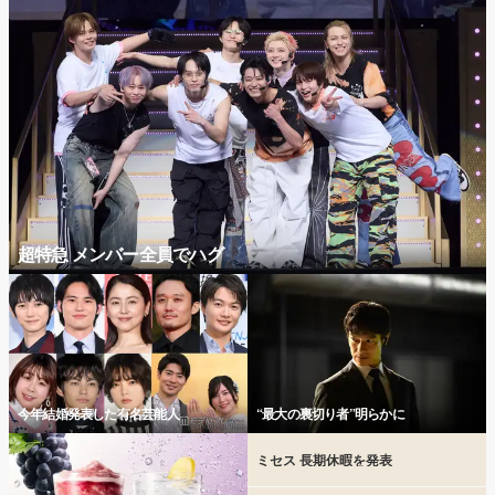
超特急 メンバー全員でハグ
今年結婚発表した有名芸能人
“最大の裏切り者”明らかに
ミセス 長期休暇を発表