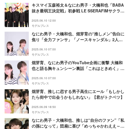
キスマイ玉森裕太＆なにわ男子・大橋和也「BABA
抜き最弱王決定戦」初参戦 LE SSERAFIMサクラら
総勢22人集結
2025.06.10 12:00
モデルプレス
なにわ男子・大橋和也、畑芽育の“推しメン”告白に
焦り「全力ファンサ」「ノースキャンダル」2人に
聞いた理想のアイドル像【「君がトクベツ」インタ
2025.06.10 07:00
ビュー連載Vol.2】
モデルプレス
畑芽育、なにわ男子のYouTube企画に衝撃 大橋和
也と語る胸キュンシーン裏話「これはときめく」
【「君がトクベツ」インタビュー連載Vol.1】
2025.06.10 07:00
モデルプレス
畑芽育、推しに恋する男子高生にエール「もしかし
たら街中で出会うかもしれない」【君がトクベツ】
2025.06.09 18:50
モデルプレス
なにわ男子・大橋和也、推しは“自分のファン”「私
の孫になって」団扇に喜び「めっちゃかわええ～」