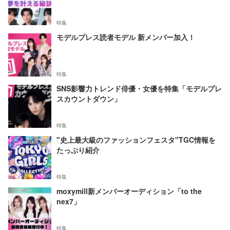
特集
モデルプレス読者モデル 新メンバー加入！
特集
SNS影響力トレンド俳優・女優を特集「モデルプレ
スカウントダウン」
特集
"史上最大級のファッションフェスタ"TGC情報を
たっぷり紹介
特集
moxymill新メンバーオーディション「to the
nex7」
特集