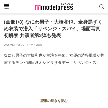
(画像1/3) なにわ男子・大橋和也、全身黒ずく
め衣装で潜入「リベンジ・スパイ」場面写真
初解禁 共演者第2弾も発表
2025.06.17 06:30
17,747
views
なにわ男子の大橋和也が主演を務め、女優の渋谷凪咲が共
演するテレビ朝日系オシドラサタデー『リベンジ・ス...
記事の続きを読む