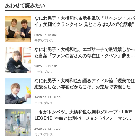
あわせて読みたい
なにわ男子・大橋和也＆渋谷凪咲「リベンジ・スパ
イ」笑顔でクランクイン 見どころは2人の“会話劇”
2025.06.15 06:00
モデルプレス
なにわ男子・大橋和也、エゴサーチで最近嬉しかっ
た言葉「ファンの皆さんの存在はトクベツ」夢を叶
える秘訣とは【「君がトクベツ」インタビュー連載
2025.06.12 18:00
Vol.4】
モデルプレス
なにわ男子・大橋和也が語るアイドル論「現実では
恋愛をしない存在だからこそ、お芝居で表現した
い」【「君がトクベツ」インタビュー連載Vol.3】
2025.06.12 18:00
モデルプレス
「君がトクベツ」大橋和也ら劇中グループ・LiKE
LEGEND“本編とは別バージョン”パフォーマンス
MV解禁
2025.06.12 17:00
モデルプレス