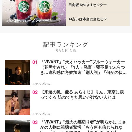
日向坂 6作ぶりセンター
AI占いは本当に当たる？
スタバ新作フローズンティー
記事ランキング
RANKING
01
「VIVANT」“天才ハッカー”ブルーウォーカー
（花岡すみれ）「1人」発言・寝不足でふらつ
き…違和感に考察加速「別人説」「何かの伏線
か」【ネタバレあり】
モデルプレス
02
【来週の風、薫る あらすじ】りん、東京に戻
ってくる 訪ねてきた思いがけない人とは
モデルプレス
03
「VIVANT」“最大の裏切り者”が明らかに まさ
かの人物に視聴者驚愕「もう何も信じられな