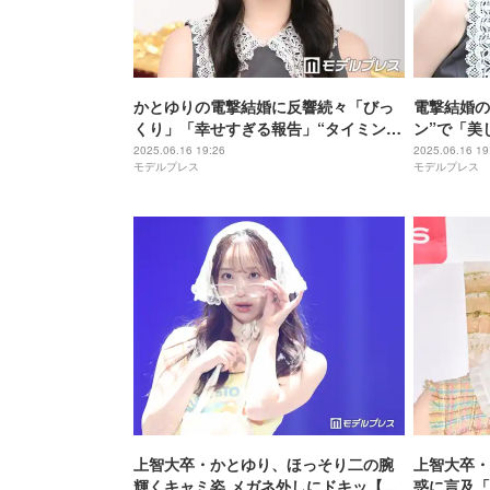
かとゆりの電撃結婚に反響続々「びっ
電撃結婚の
くり」「幸せすぎる報告」“タイミン
ン”で「美
グ”にも注目集まる
題に アイ
2025.06.16 19:26
2025.06.16 19
モデルプレス
モデルプレス
でも活躍【
上智大卒・かとゆり、ほっそり二の腕
上智大卒・
輝くキャミ姿 メガネ外しにドキッ【サ
惑に言及「