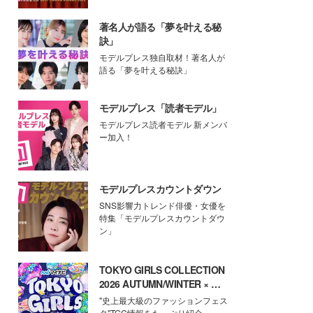
著名人が語る「夢を叶える秘
訣」
モデルプレス独自取材！著名人が
語る「夢を叶える秘訣」
モデルプレス「読者モデル」
モデルプレス読者モデル 新メンバ
ー加入！
モデルプレスカウントダウン
SNS影響力トレンド俳優・女優を
特集「モデルプレスカウントダウ
ン」
TOKYO GIRLS COLLECTION
2026 AUTUMN/WINTER × モ
デルプレス
"史上最大級のファッションフェス
タ"TGC情報をたっぷり紹介