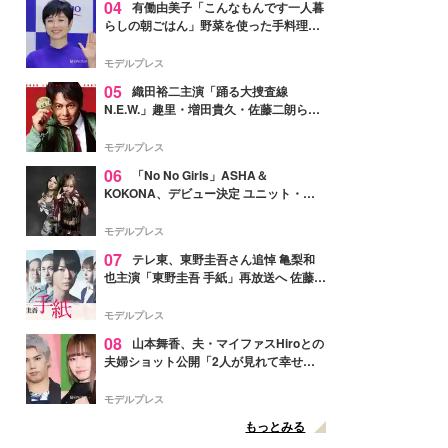
04
有働由美子「こんなもんです一人暮
らしの朝ごはん」野菜を使った手料理公
開「作ってみたい」「ヘルシーで美味し
そう」と反響
モデルプレス
05
織田裕二主演「踊る大捜査線
N.E.W.」趣里・増田貴久・佐藤二朗ら新
メンバー紹介映像解禁 各キャラクター象
徴する“謎のキーワード”も
モデルプレス
06
「No No Girls」ASHA＆
KOKONA、デビュー決定 ユニット・
TAKARAとしてセルフプロデュース楽曲
リリースへ
モデルプレス
07
テレ東、東野圭吾さん追悼 亀梨和
也主演「東野圭吾 手紙」再放送へ 佐藤隆
太・本田翼・中村倫也ら出演
モデルプレス
08
山本舞香、夫・マイファスHiroとの
夫婦ショット公開「2人が見れて幸せ」
「仲の良さが伝わってくる」と反響
モデルプレス
もっとみる