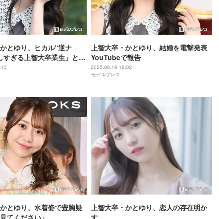
かとゆり、ヒカル“逆ナ
上智大卒・かとゆり、結婚を電撃発表
しすぎる上智大卒業生」と話
YouTubeで報告
ドルマネージャー・グラビア
:13
2025.06.16 19:02
モデルプレス
略歴】
かとゆり、水着姿で豊胸疑
上智大卒・かとゆり、恋人の存在明か
見てください」
す