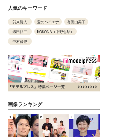
人気のキーワード
賀来賢人
愛のハイエナ
有働由美子
織田裕二
KOKONA（中野心結）
中村倫也
画像ランキング
1
2
3