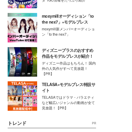
moxymillオーディション「to
the nex7」×モデルプレス
moxymill新メンバーオーディショ
ン「to the nex7」
ディズニープラスのおすすめ
作品をモデルプレスが紹介！
ディズニー作品はもちろん！ 国内
外の人気作がすべて見放題！
【PR】
TELASA×モデルプレス特設サ
イト
TELASAではドラマ・バラエティ
など幅広いジャンルの動画が全て
見放題！【PR】
トレンド
PR