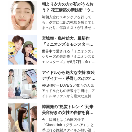
朝より夕方の方が肌がうるお
う？ 花王構築の新技術「ウォ
ーターキャプチャリングスキ
毎朝入念にスキンケアを行って
ン（捕水肌）」がスキンケア
も、夕方には肌の乾燥を感じてし
の常識を変える予感
まったり、保湿ミストが手放せな
いという読者も多いのでは？そん
宮城舞・島村雄大、最新作
な美容の常識を大きく変える可能
性を秘めた、革新的な「Water
『ミニオンズ＆モンスター
Capturing Skin（ウォーターキャ
ズ』の魅力熱弁 ハチャメチャ
世界中で愛される「ミニオンズ」
プチャリングスキン：捕水肌）」
だけじゃない“友情と絆”に感
シリーズの最新作『ミニオンズ＆
技術を、花王が構築した。
動
モンスターズ』が8月7日（金）に
公開。モデルプレスでは、“大のミ
アイドルから絶大な支持 衣装
ニオン好き”という共通点を持つモ
デルの宮城舞と島村雄大の特別対
デザイナー・茅野しのぶの“可
談をお届け！それぞれの視点か
愛い”を作る美学＜「シチズン
AKB48や＝LOVEなど数々の人気
ら、今作ならではの魅力や予想外
クロスシー」インタビュー＞
アイドルたちの衣装を手掛け、ア
の感動をもたらす奥深いストーリ
イドルやファンから絶大な支持を
ーについて熱く語り合ってもらっ
得る、株式会社オサレカンパニー
た。
韓国発の“艶髪トレンド”到来
取締役兼クリエイティブディレク
ター・茅野しのぶ。一人ひとりの
美容好きの女性の自信を育む
個性に寄り添い、魅力を引き出す
「ヘアケア事情」って？
今、韓国をはじめ国内外で
衣装作りは、多くの女性たちに勇
「Glass Hair（グラスヘア）」と
気と自信を与え続けている。
呼ばれる艶髪スタイルが熱い視線