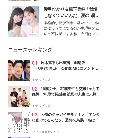
を集めています。メイクやファッ
愛甲ひかり＆橋下美好「我慢
ションの完成度を高めるベースと
して、“髪そのものの美しさ”に改
しなくていいんだ」夏の“暑さ
めて注目する人が増えている様
対策”の新しい選択肢とは？
本格的な夏が到来！暑い中で、特
子。今回は、そんな憧れの艶やか
にゆううつになるのが生理中のム
な髪を日常で叶える、美容好きの
レや不快感ですよね。今回はプラ
女性たちのヘアケア事情を紹介し
イベートでも仲良しで旅行好きな
ます。
モデル・愛甲ひかりさんと橋下美
ニュースランキング
好さんを迎えて本音で女子会トー
ク。猛暑のお出かけを快適に過ご
すヒントや、2人が感動した夏の
01
鈴木亮平ら出演者、劇場版
生理の新常識にも迫りました。
「TOKYO MER」公開延期にコメント
「現実のヒーローたちにチームMERから
最大の敬意とエールを」
モデルプレス
02
15歳女子、27歳男性と交際1ヶ月で
妊娠…36歳で孫誕生 波乱の人生に人気タ
レント思わずツッコミ「だいぶ危ねえ
よ！」
モデルプレス
03
＜俺のジャガイモ食え！＞「アンタ
にあげてるんだッ」恐怖で鳥肌…もはや
ストーカー？【第3話まんが】
ママスタ☆セレクト