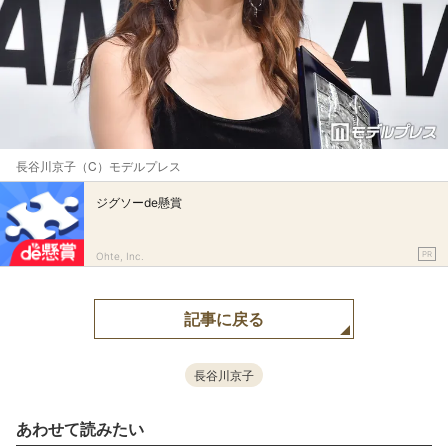
長谷川京子（C）モデルプレス
ジグソーde懸賞
PR
Ohte, Inc.
記事に戻る
長谷川京子
あわせて読みたい