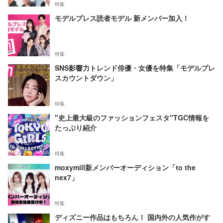
特集
モデルプレス読者モデル 新メンバー加入！
特集
SNS影響力トレンド俳優・女優を特集「モデルプレ
スカウントダウン」
特集
"史上最大級のファッションフェスタ"TGC情報を
たっぷり紹介
特集
moxymill新メンバーオーディション「to the
nex7」
特集
ディズニー作品はもちろん！ 国内外の人気作がす