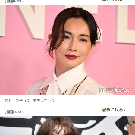
( 画像6/13 )
長谷川京子（C）モデルプレス
記事に戻る
( 画像1/13 )