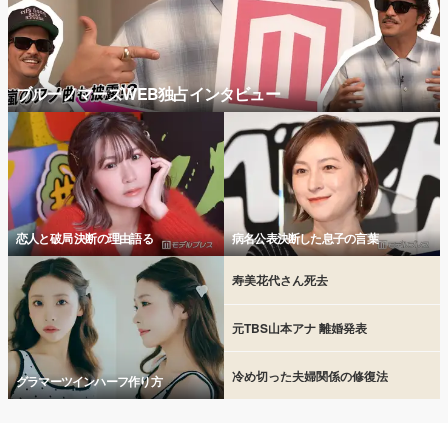
ブルーノマーズWEB独占インタビュー
恋人と破局 決断の理由語る
病名公表決断した息子の言葉
寿美花代さん死去
元TBS山本アナ 離婚発表
冷め切った夫婦関係の修復法
グラマーツインハーフ作り方