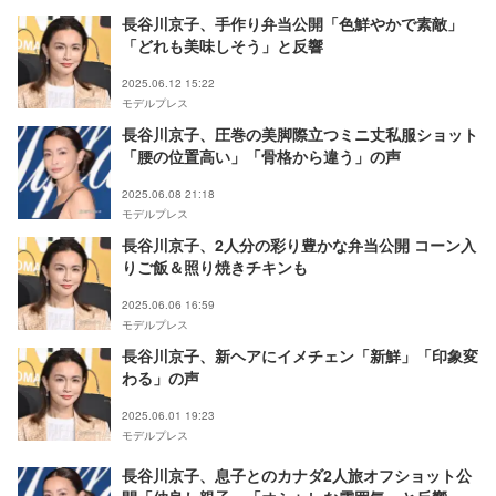
長谷川京子、手作り弁当公開「色鮮やかで素敵」
「どれも美味しそう」と反響
2025.06.12 15:22
モデルプレス
長谷川京子、圧巻の美脚際立つミニ丈私服ショット
「腰の位置高い」「骨格から違う」の声
2025.06.08 21:18
モデルプレス
長谷川京子、2人分の彩り豊かな弁当公開 コーン入
りご飯＆照り焼きチキンも
2025.06.06 16:59
モデルプレス
長谷川京子、新ヘアにイメチェン「新鮮」「印象変
わる」の声
2025.06.01 19:23
モデルプレス
長谷川京子、息子とのカナダ2人旅オフショット公