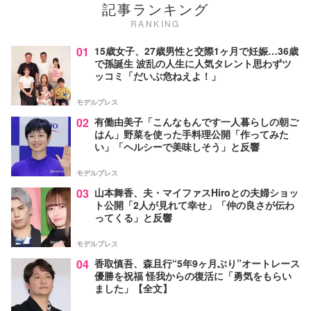
記事ランキング
RANKING
01
15歳女子、27歳男性と交際1ヶ月で妊娠…36歳
で孫誕生 波乱の人生に人気タレント思わずツ
ッコミ「だいぶ危ねえよ！」
モデルプレス
02
有働由美子「こんなもんです一人暮らしの朝ご
はん」野菜を使った手料理公開「作ってみた
い」「ヘルシーで美味しそう」と反響
モデルプレス
03
山本舞香、夫・マイファスHiroとの夫婦ショッ
ト公開「2人が見れて幸せ」「仲の良さが伝わ
ってくる」と反響
モデルプレス
04
香取慎吾、森且行“5年9ヶ月ぶり”オートレース
優勝を祝福 怪我からの復活に「勇気をもらい
ました」【全文】