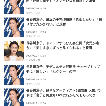
開「仲良し親子」「オシャレな雰囲気」と反響
2025.05.10 14:36
モデルプレス
長谷川京子、最近の手料理披露「真似したい」「盛
り付け方がきれい」と反響
2025.04.01 14:56
モデルプレス
長谷川京子、ドアップすっぴん姿公開「次元が違
う」「美しすぎてずっと見てられる」と反響
2025.03.24 17:05
モデルプレス
長谷川京子、美デコルテ大胆開放 チューブトップ
姿に「眩しい」「セクシー」の声
2025.03.19 11:34
モデルプレス
長谷川京子、好きなアーティスト3組告白 人気バン
ドは「息子と何度もLiveに行かせてもらってま
す」
2025.02.14 18:15