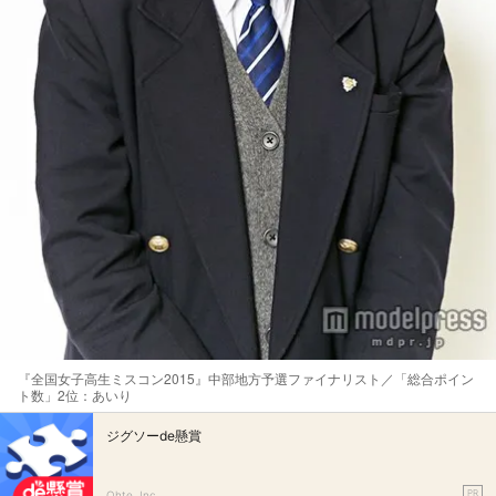
『全国女子高生ミスコン2015』中部地方予選ファイナリスト／「総合ポイン
ト数」2位：あいり
ジグソーde懸賞
PR
Ohte, Inc.