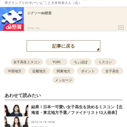
準グランプリの“れーいん”こと大木玲奈さん（右）
ジグソーde懸賞
PR
Ohte, Inc.
記事に戻る
女子高生ミスコン
YUKI
ちぃぽぽ
ミスコン
中部地方
近畿地方
関東地方
ポイント
女子高生
メッセージ
あわせて読みたい
結果！日本一可愛い女子高生を決めるミスコン【北
海道・東北地方予選／ファイナリスト12人発表】
2015.10.19 19:00
モデルプレス