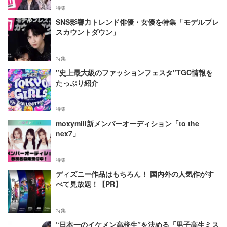
特集
SNS影響力トレンド俳優・女優を特集「モデルプレ
スカウントダウン」
特集
"史上最大級のファッションフェスタ"TGC情報を
たっぷり紹介
特集
moxymill新メンバーオーディション「to the
nex7」
特集
ディズニー作品はもちろん！ 国内外の人気作がす
べて見放題！【PR】
特集
“日本一のイケメン高校生”を決める「男子高生ミス