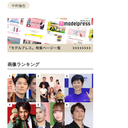
中村倫也
画像ランキング
1
2
3
4
5
6