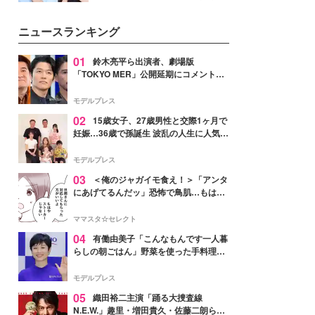
公開。モデルプレスでは、“大のミ
ニオン好き”という共通点を持つモ
ニュースランキング
デルの宮城舞と島村雄大の特別対
談をお届け！それぞれの視点か
ら、今作ならではの魅力や予想外
01
鈴木亮平ら出演者、劇場版
の感動をもたらす奥深いストーリ
「TOKYO MER」公開延期にコメント
ーについて熱く語り合ってもらっ
「現実のヒーローたちにチームMERから
た。
最大の敬意とエールを」
モデルプレス
02
15歳女子、27歳男性と交際1ヶ月で
妊娠…36歳で孫誕生 波乱の人生に人気タ
レント思わずツッコミ「だいぶ危ねえ
よ！」
モデルプレス
03
＜俺のジャガイモ食え！＞「アンタ
にあげてるんだッ」恐怖で鳥肌…もはや
ストーカー？【第3話まんが】
ママスタ☆セレクト
04
有働由美子「こんなもんです一人暮
らしの朝ごはん」野菜を使った手料理公
開「作ってみたい」「ヘルシーで美味し
そう」と反響
モデルプレス
05
織田裕二主演「踊る大捜査線
N.E.W.」趣里・増田貴久・佐藤二朗ら新