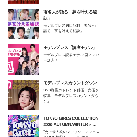
著名人が語る「夢を叶える秘
訣」
モデルプレス独自取材！著名人が
語る「夢を叶える秘訣」
モデルプレス「読者モデル」
モデルプレス読者モデル 新メンバ
ー加入！
モデルプレスカウントダウン
SNS影響力トレンド俳優・女優を
特集「モデルプレスカウントダウ
ン」
TOKYO GIRLS COLLECTION
2026 AUTUMN/WINTER × モ
デルプレス
"史上最大級のファッションフェス
タ"TGC情報をたっぷり紹介