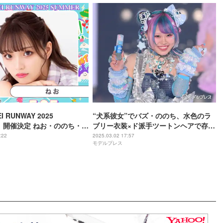
I RUNWAY 2025
“犬系彼女”でバズ・ののち、水色のラ
R」開催決定 ねお・ののち・フ
ブリー衣装×ド派手ツートンヘアで存在
48ら出演者解禁
感【関コレ2025S/S】
:22
2025.03.02 17:57
モデルプレス