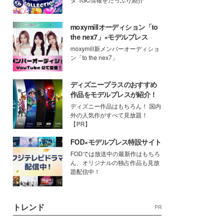
moxymillオーディション「to
the nex7」×モデルプレス
moxymill新メンバーオーディショ
ン「to the nex7」
ディズニープラスのおすすめ
作品をモデルプレスが紹介！
ディズニー作品はもちろん！ 国内
外の人気作がすべて見放題！
【PR】
FOD×モデルプレス特設サイト
FODでは放送中の最新作はもちろ
ん、オリジナルの独占作品も見放
題配信中！
トレンド
PR