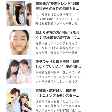
韓国発の“艶髪トレンド”到来
美容好きの女性の自信を育む
「ヘアケア事情」って？
今、韓国をはじめ国内外で
「Glass Hair（グラスヘア）」と
呼ばれる艶髪スタイルが熱い視線
を集めています。メイクやファッ
朝より夕方の方が肌がうるお
ションの完成度を高めるベースと
して、“髪そのものの美しさ”に改
う？ 花王構築の新技術「ウォ
めて注目する人が増えている様
ーターキャプチャリングスキ
毎朝入念にスキンケアを行って
子。今回は、そんな憧れの艶やか
ン（捕水肌）」がスキンケア
も、夕方には肌の乾燥を感じてし
な髪を日常で叶える、美容好きの
の常識を変える予感
まったり、保湿ミストが手放せな
女性たちのヘアケア事情を紹介し
いという読者も多いのでは？そん
ます。
愛甲ひかり＆橋下美好「我慢
な美容の常識を大きく変える可能
性を秘めた、革新的な「Water
しなくていいんだ」夏の“暑さ
Capturing Skin（ウォーターキャ
対策”の新しい選択肢とは？
本格的な夏が到来！暑い中で、特
プチャリングスキン：捕水肌）」
にゆううつになるのが生理中のム
技術を、花王が構築した。
レや不快感ですよね。今回はプラ
イベートでも仲良しで旅行好きな
宮城舞・島村雄大、最新作
モデル・愛甲ひかりさんと橋下美
好さんを迎えて本音で女子会トー
『ミニオンズ＆モンスター
ク。猛暑のお出かけを快適に過ご
ズ』の魅力熱弁 ハチャメチャ
世界中で愛される「ミニオンズ」
すヒントや、2人が感動した夏の
だけじゃない“友情と絆”に感
シリーズの最新作『ミニオンズ＆
生理の新常識にも迫りました。
動
モンスターズ』が8月7日（金）に