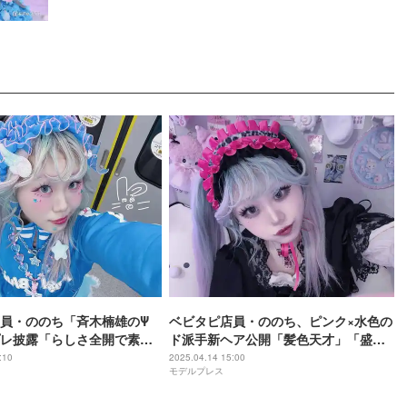
員・ののち「斉木楠雄のΨ
ベビタピ店員・ののち、ピンク×水色の
レ披露「らしさ全開で素
ド派手新ヘア公開「髪色天才」「盛れ
リティ高すぎ」と反響
てる」と反響
:10
2025.04.14 15:00
モデルプレス