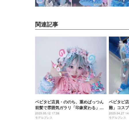
関連記事
ベビタピ店員・ののち、重めぱっつん
ベビタピ店
前髪で雰囲気ガラリ「印象変わる」
難」コスプ
「お人形さんみたい」と反響
敵」「クオ
2025.05.12 17:38
2025.04.27 14
モデルプレス
モデルプレス