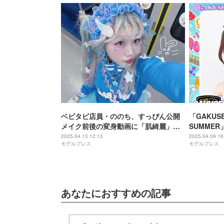
ベビタピ店員・ののち、すっぴん公開
「GAKUSE
メイク前後の変身動画に「肌綺麗」
SUMME
「可愛すぎる」と反響
ォーエイト
2025.04.13 12:13
2025.04.09 16
モデルプレス
モデルプレス
あなたにおすすめの記事