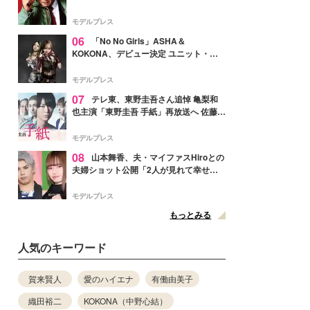
メンバー紹介映像解禁 各キャラクター象
徴する“謎のキーワード”も
モデルプレス
06
「No No Girls」ASHA＆
KOKONA、デビュー決定 ユニット・
TAKARAとしてセルフプロデュース楽曲
リリースへ
モデルプレス
07
テレ東、東野圭吾さん追悼 亀梨和
也主演「東野圭吾 手紙」再放送へ 佐藤隆
太・本田翼・中村倫也ら出演
モデルプレス
08
山本舞香、夫・マイファスHiroとの
夫婦ショット公開「2人が見れて幸せ」
「仲の良さが伝わってくる」と反響
モデルプレス
もっとみる
人気のキーワード
賀来賢人
愛のハイエナ
有働由美子
織田裕二
KOKONA（中野心結）