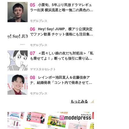
05
小栗旬、5年ぶり民放ドラマレギュ
ラー出演 横浜流星と唯一無二の異色のバ
ディで初共演【LOST10】
モデルプレス
06
Hey! Say! JUMP、横アリ公演決定
でファン歓喜 チケット価格にも注目集ま
る「激アツ」「平成に戻ったみたい」
モデルプレス
07
＜図々しい娘の友だち対処法＞「私
も乗せてよ！」断っても強引に乗り込ん
でくる友だち【第1話まんが】
ママスタ☆セレクト
08
レインボー池田直人＆佐藤佳奈ア
ナ、結婚発表「コント内で発表させてい
ただきました」読売テレビ退社は生活拠
点変更のため
モデルプレス
もっとみる