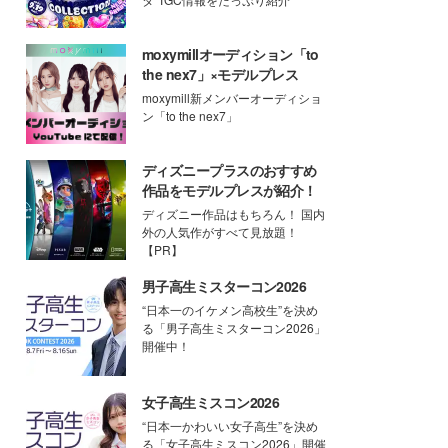
moxymillオーディション「to
the nex7」×モデルプレス
moxymill新メンバーオーディショ
ン「to the nex7」
ディズニープラスのおすすめ
作品をモデルプレスが紹介！
ディズニー作品はもちろん！ 国内
外の人気作がすべて見放題！
【PR】
男子高生ミスターコン2026
“日本一のイケメン高校生”を決め
る「男子高生ミスターコン2026」
開催中！
女子高生ミスコン2026
“日本一かわいい女子高生”を決め
る「女子高生ミスコン2026」開催