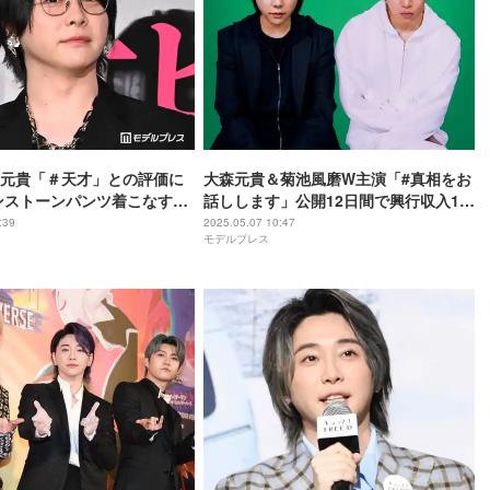
元貴「＃天才」との評価に
大森元貴＆菊池風磨W主演「#真相をお
ンストーンパンツ着こなす
話しします」公開12日間で興行収入13
お話しします】
億円・観客動員98万人突破
:39
2025.05.07 10:47
モデルプレス