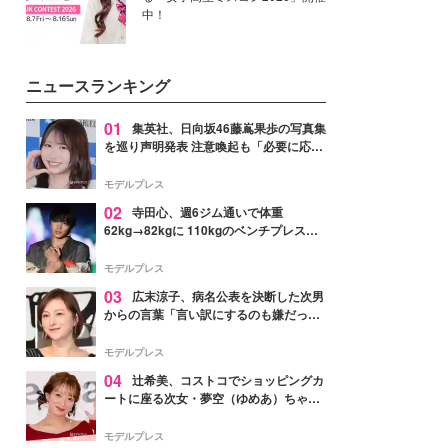
中！
ニュースランキング
01
集英社、日向坂46藤嶌果歩の写真集
を巡り声明発表 注意喚起も「必要に応じ
て法的措置を含む対応を検討」
モデルプレス
02
寺田心、週6ジム通いで体重
62kg→82kgに 110kgのベンチプレス持
ち上げる姿披露「胸板の厚みすごい」
「かっこいい」と反響
モデルプレス
03
広末涼子、病名公表を決断した次男
からの言葉「言い訳にするのも嫌だっ
た」「言うべきか迷った」
モデルプレス
04
辻希美、コストコでショッピングカ
ートに座る次女・夢空（ゆめあ）ちゃん
の姿公開「乗りこなしてる感じが可愛す
ぎ」「成長を感じる」の声
モデルプレス