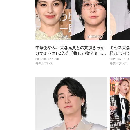
中条あやみ、大森元貴との共演きっか
ミセス大森
けでミセスFC入会「推しが増えまし
照れ ライ
た」【#真相をお話しします】
【#真相を
2025.05.07 19:33
2025.05.07 18
モデルプレス
モデルプレス