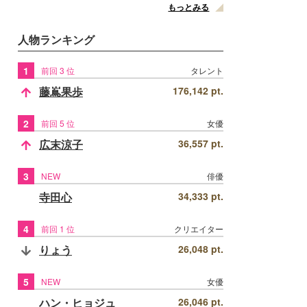
もっとみる
人物ランキング
1
前回 3 位
タレント
藤嶌果歩
176,142 pt.
2
前回 5 位
女優
広末涼子
36,557 pt.
3
NEW
俳優
寺田心
34,333 pt.
4
前回 1 位
クリエイター
りょう
26,048 pt.
5
NEW
女優
ハン・ヒョジュ
26,046 pt.