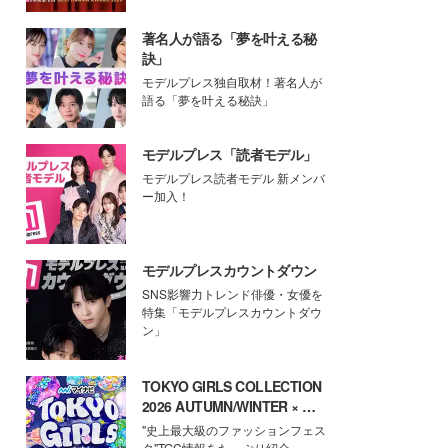
著名人が語る「夢を叶える秘
訣」
モデルプレス独自取材！著名人が
語る「夢を叶える秘訣」
モデルプレス「読者モデル」
モデルプレス読者モデル 新メンバ
ー加入！
モデルプレスカウントダウン
SNS影響力トレンド俳優・女優を
特集「モデルプレスカウントダウ
ン」
TOKYO GIRLS COLLECTION
2026 AUTUMN/WINTER × モ
デルプレス
"史上最大級のファッションフェス
タ"TGC情報をたっぷり紹介