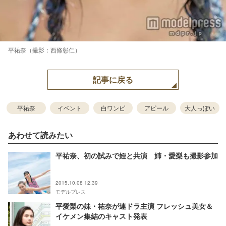
平祐奈（撮影：西條彰仁）
記事に戻る
平祐奈
イベント
白ワンピ
アピール
大人っぽい
あわせて読みたい
平祐奈、初の試みで姪と共演 姉・愛梨も撮影参加
2015.10.08 12:39
モデルプレス
平愛梨の妹・祐奈が連ドラ主演 フレッシュ美女＆
イケメン集結のキャスト発表