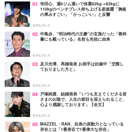
01
寺田心、週6ジム通いで体重62kg→82kgに
110kgのベンチプレス持ち上げる姿披露「胸板
の厚みすごい」「かっこいい」と反響
モデルプレス
02
中島歩、“明治時代の文豪”の玄孫だった「教科
書にも載っている」名前も先祖に由来
モデルプレス
03
及川光博、再婚発表 お相手は妊娠中「交際し
ておりました方と」
モデルプレス
04
戸塚純貴、結婚発表「いつも支えてくださる皆
さまのお陰で、人生の節目を迎えられること、
心より感謝しております」【全文】
モデルプレス
05
MAZZEL・RAN、自身の原動力となっている
存在とは「1番身近で1番偉大な存在」