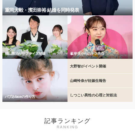
重岡大毅・濱田崇裕 結婚を同時発表
福山雅治がサプライズ登場
峯岸 夫からのキス告白
大野智がイベント開催
山崎怜奈が妊娠生報告
しつこい異性の心理と対処法
バブみfaceの作り方
記事ランキング
RANKING