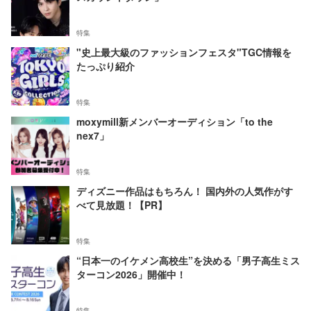
特集
"史上最大級のファッションフェスタ"TGC情報を
たっぷり紹介
特集
moxymill新メンバーオーディション「to the
nex7」
特集
ディズニー作品はもちろん！ 国内外の人気作がす
べて見放題！【PR】
特集
“日本一のイケメン高校生”を決める「男子高生ミス
ターコン2026」開催中！
特集