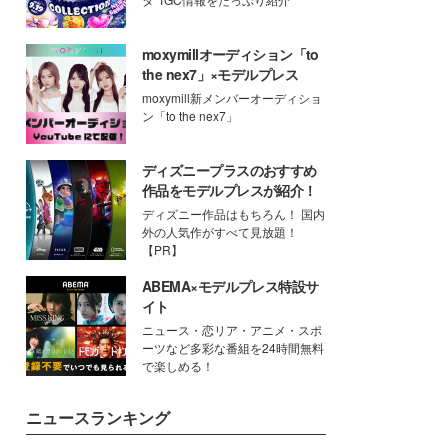
moxymillオーディション「to
the nex7」×モデルプレス
moxymill新メンバーオーディショ
ン「to the nex7」
ディズニープラスのおすすめ
作品をモデルプレスが紹介！
ディズニー作品はもちろん！ 国内
外の人気作がすべて見放題！
【PR】
ABEMA×モデルプレス特設サ
イト
ニュース・恋リア・アニメ・スポ
ーツなど多彩な番組を24時間無料
で楽しめる！
ニュースランキング