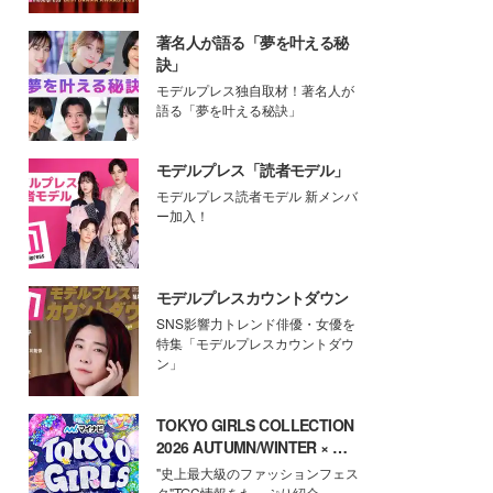
著名人が語る「夢を叶える秘
訣」
モデルプレス独自取材！著名人が
語る「夢を叶える秘訣」
モデルプレス「読者モデル」
モデルプレス読者モデル 新メンバ
ー加入！
モデルプレスカウントダウン
SNS影響力トレンド俳優・女優を
特集「モデルプレスカウントダウ
ン」
TOKYO GIRLS COLLECTION
2026 AUTUMN/WINTER × モ
デルプレス
"史上最大級のファッションフェス
タ"TGC情報をたっぷり紹介