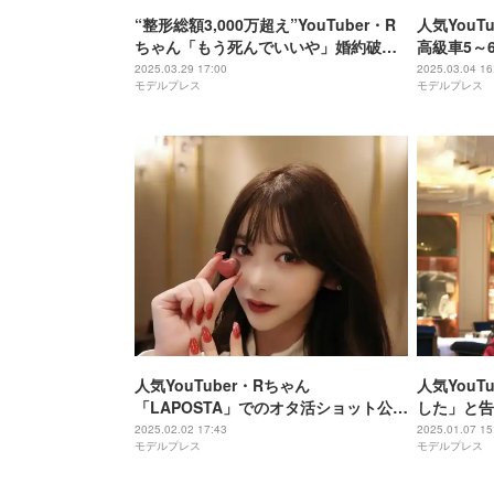
“整形総額3,000万超え”YouTuber・R
人気YouT
ちゃん「もう死んでいいや」婚約破棄
高級車5～
で自殺未遂に 炎上から登録者ストップ
ので」
2025.03.29 17:00
2025.03.04 16
モデルプレス
モデルプレス
―それでも歩みを止めない理由【モデ
ルプレスインタビュー】
人気YouTuber・Rちゃん
人気YouT
「LAPOSTA」でのオタ活ショット公開
した」と告
“推しメン”にも注目集まる「参戦服可
2025.02.02 17:43
2025.01.07 15
モデルプレス
モデルプレス
愛い」「推しが推しを…」