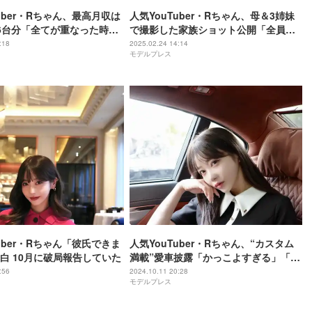
uber・Rちゃん、最高月収は
人気YouTuber・Rちゃん、母＆3姉妹
6台分「全てが重なった時な
で撮影した家族ショット公開「全員オ
シャレ」「素敵な写真」と反響続々
:18
2025.02.24 14:14
モデルプレス
uber・Rちゃん「彼氏できま
人気YouTuber・Rちゃん、“カスタム
白 10月に破局報告していた
満載”愛車披露「かっこよすぎる」「助
手席目線ありがたい」と反響
:56
2024.10.11 20:28
モデルプレス