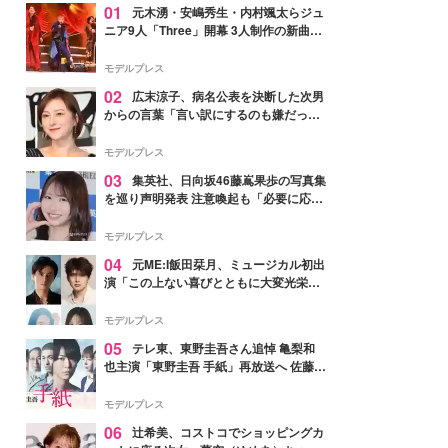
01
元木湧・安嶋秀生・内村颯太らジュ
ニア9人「Three」開幕 3人制作の新曲＆
手描きセットに込めた想い「もっと前に
進んで夢を掴みたい」【ゲネプロレポ】
モデルプレス
02
広末涼子、病名公表を決断した次男
からの言葉「言い訳にするのも嫌だっ
た」「言うべきか迷った」
モデルプレス
03
集英社、日向坂46藤嶌果歩の写真集
を巡り声明発表 注意喚起も「必要に応じ
て法的措置を含む対応を検討」
モデルプレス
04
元ME:I飯田栞月、ミュージカル初出
演「この上ない喜びとともに大変光栄」
4年ぶり上演「ファントム」城田優らキ
ャスト発表
モデルプレス
05
テレ東、東野圭吾さん追悼 亀梨和
也主演「東野圭吾 手紙」再放送へ 佐藤隆
太・本田翼・中村倫也ら出演
モデルプレス
06
辻希美、コストコでショッピングカ