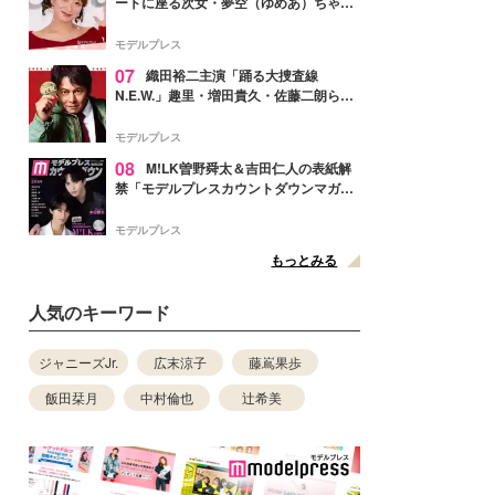
ートに座る次女・夢空（ゆめあ）ちゃん
の姿公開「乗りこなしてる感じが可愛す
ぎ」「成長を感じる」の声
モデルプレス
07
織田裕二主演「踊る大捜査線
N.E.W.」趣里・増田貴久・佐藤二朗ら新
メンバー紹介映像解禁 各キャラクター象
徴する“謎のキーワード”も
モデルプレス
08
M!LK曽野舜太＆吉田仁人の表紙解
禁「モデルプレスカウントダウンマガジ
ン」巻頭に登場
モデルプレス
もっとみる
人気のキーワード
ジャニーズJr.
広末涼子
藤嶌果歩
飯田栞月
中村倫也
辻希美