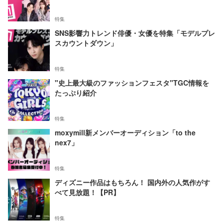
特集
SNS影響力トレンド俳優・女優を特集「モデルプレ
スカウントダウン」
特集
"史上最大級のファッションフェスタ"TGC情報を
たっぷり紹介
特集
moxymill新メンバーオーディション「to the
nex7」
特集
ディズニー作品はもちろん！ 国内外の人気作がす
べて見放題！【PR】
特集