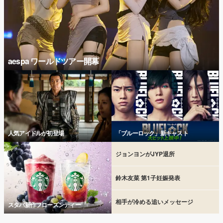
aespa ワールドツアー開幕
人気アイドルが初登場
「ブルーロック」新キャスト
ジョンヨンがJYP退所
鈴木友菜 第1子妊娠発表
相手が冷める追いメッセージ
スタバ新作フローズンティー