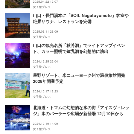
2025.04.22 12:07
女子旅プレス
山口・長門湯本に「SOIL Nagatoyumoto」客室や
絶景サウナ、レストランを完備
2025.03.11 23:09
女子旅プレス
山口の観光名所「秋芳洞」でライトアップイベン
ト、カラー照明で鍾乳洞を幻想的に演出
2024.12.25 22:04
女子旅プレス
星野リゾート、米ニューヨーク州で温泉旅館開発
2028年開業予定
2024.10.17 13:23
女子旅プレス
北海道・トマムに幻想的な氷の街「アイスヴィレッ
ジ」氷のパーラーや広場が新登場 12月10日から
2024.10.10 14:00
女子旅プレス