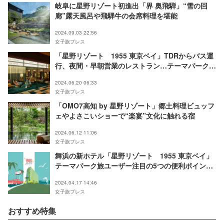
岐阜に星野リゾート初進出「界 奥飛騨」“雪の回
廊”露天風呂や飛騨牛の会席料理を堪能
2024.09.03 22:56
女子旅プレス
「星野リゾート 1955 東京ベイ」TDRからバス運
行、夜間・早朝営業のレストラン…テーマパーク旅
に便利なホテル
2024.06.20 06:33
女子旅プレス
「OMO7高知 by 星野リゾート」郷土料理ビュッフ
ェやよさこいショーで“楽宴”文化に触れる宿
2024.06.12 11:06
女子旅プレス
舞浜の新ホテル「星野リゾート 1955 東京ベイ」
テーマパーク旅ユーザー注目の5つの便利ポイント
とは
2024.04.17 14:46
女子旅プレス
おすすめ特集