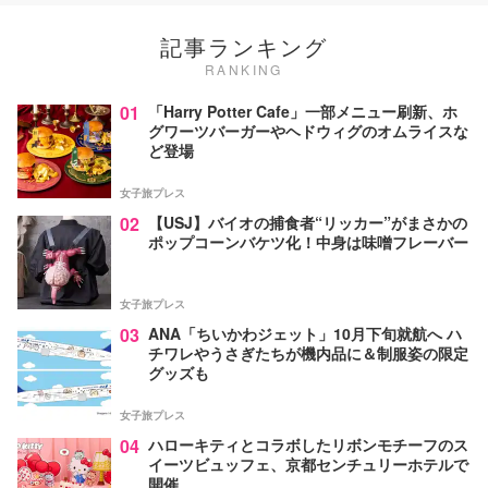
記事ランキング
RANKING
01
「Harry Potter Cafe」一部メニュー刷新、ホ
グワーツバーガーやヘドウィグのオムライスな
ど登場
女子旅プレス
02
【USJ】バイオの捕食者“リッカー”がまさかの
ポップコーンバケツ化！中身は味噌フレーバー
女子旅プレス
03
ANA「ちいかわジェット」10月下旬就航へ ハ
チワレやうさぎたちが機内品に＆制服姿の限定
グッズも
女子旅プレス
04
ハローキティとコラボしたリボンモチーフのス
イーツビュッフェ、京都センチュリーホテルで
開催