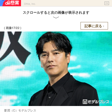
PR
Ohte, Inc.
スクロールすると次の画像が表示されます
記事に戻る
( 画像17/22 )
要潤（C）モデルプレス