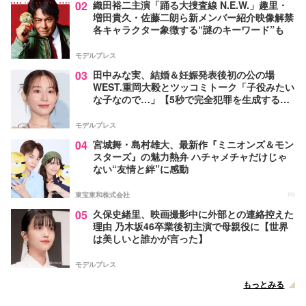
02
織田裕二主演「踊る大捜査線 N.E.W.」趣里・
増田貴久・佐藤二朗ら新メンバー紹介映像解禁
各キャラクター象徴する“謎のキーワード”も
モデルプレス
03
田中みな実、結婚＆妊娠発表後初の公の場
WEST.重岡大毅とツッコミトーク「子役みたい
な子なので…」【5秒で完全犯罪を生成する方
法】
モデルプレス
04
宮城舞・島村雄大、最新作『ミニオンズ＆モン
スターズ』の魅力熱弁 ハチャメチャだけじゃ
ない“友情と絆”に感動
東宝東和株式会社
PR
05
久保史緒里、映画撮影中に外部との連絡控えた
理由 乃木坂46卒業後初主演で母親役に【世界
は美しいと誰かが言った】
モデルプレス
もっとみる