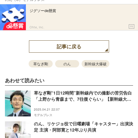
ジグソーde懸賞
PR
Ohte, Inc.
記事に戻る
草なぎ剛
のん
新幹線大爆破
あわせて読みたい
草なぎ剛“1日12時間”新幹線内での撮影の苦労告白
「上野から青森まで、7往復ぐらい」【新幹線大爆
破】
2025.04.21 22:07
モデルプレス
のん、リケジョ役で日曜劇場「キャスター」出演決
定 主演・阿部寛と12年ぶり共演