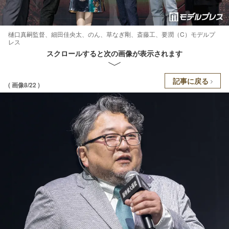
樋口真嗣監督、細田佳央太、のん、草なぎ剛、斎藤工、要潤（C）モデルプ
レス
スクロールすると次の画像が表示されます
記事に戻る
( 画像8/22 )