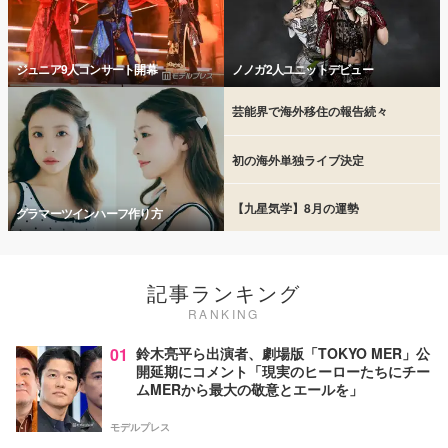
ジュニア9人コンサート開幕
ノノガ2人ユニットデビュー
芸能界で海外移住の報告続々
初の海外単独ライブ決定
【九星気学】8月の運勢
グラマーツインハーフ作り方
記事ランキング
RANKING
01
鈴木亮平ら出演者、劇場版「TOKYO MER」公
開延期にコメント「現実のヒーローたちにチー
ムMERから最大の敬意とエールを」
モデルプレス