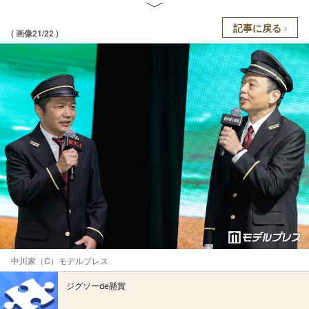
記事に戻る
( 画像21/22 )
中川家（C）モデルプレス
ジグソーde懸賞