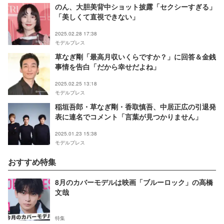
のん、大胆美背中ショット披露「セクシーすぎる」
「美しくて直視できない」
2025.02.28 17:38
モデルプレス
草なぎ剛「最高月収いくらですか？」に回答＆金銭
事情を告白「だから幸せだよね」
2025.02.25 13:18
モデルプレス
稲垣吾郎・草なぎ剛・香取慎吾、中居正広の引退発
表に連名でコメント「言葉が見つかりません」
2025.01.23 15:38
モデルプレス
おすすめ特集
8月のカバーモデルは映画「ブルーロック」の高橋
文哉
特集