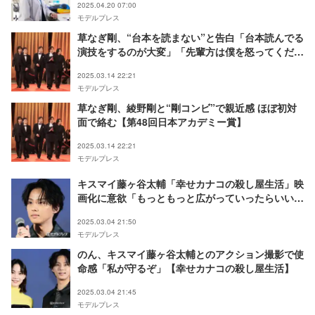
2025.04.20 07:00
モデルプレス
草なぎ剛、“台本を読まない”と告白「台本読んでる
演技をするのが大変」「先輩方は僕を怒ってくださ
い」【第48回日本アカデミー賞】
2025.03.14 22:21
モデルプレス
草なぎ剛、綾野剛と“剛コンビ”で親近感 ほぼ初対
面で絡む【第48回日本アカデミー賞】
2025.03.14 22:21
モデルプレス
キスマイ藤ヶ谷太輔「幸せカナコの殺し屋生活」映
画化に意欲「もっともっと広がっていったらいい
な」
2025.03.04 21:50
モデルプレス
のん、キスマイ藤ヶ谷太輔とのアクション撮影で使
命感「私が守るぞ」【幸せカナコの殺し屋生活】
2025.03.04 21:45
モデルプレス