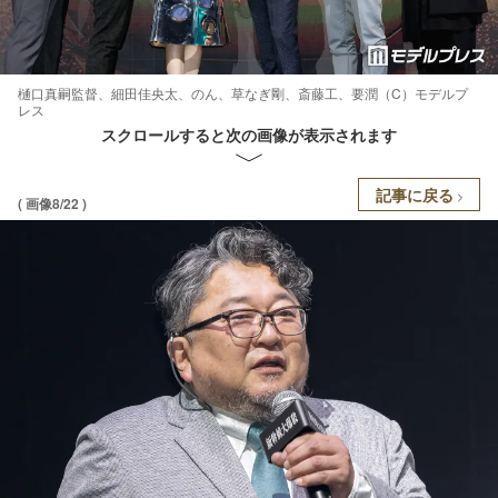
樋口真嗣監督、細田佳央太、のん、草なぎ剛、斎藤工、要潤（C）モデルプ
レス
スクロールすると次の画像が表示されます
記事に戻る
( 画像8/22 )