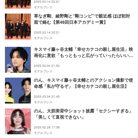
2025.03.14 22:21
モデルプレス
草なぎ剛、綾野剛と“剛コンビ”で親近感 ほぼ初対
面で絡む【第48回日本アカデミー賞】
2025.03.14 22:21
モデルプレス
キスマイ藤ヶ谷太輔「幸せカナコの殺し屋生活」映
画化に意欲「もっともっと広がっていったらいい
な」
2025.03.04 21:50
モデルプレス
のん、キスマイ藤ヶ谷太輔とのアクション撮影で使
命感「私が守るぞ」【幸せカナコの殺し屋生活】
2025.03.04 21:45
モデルプレス
のん、大胆美背中ショット披露「セクシーすぎる」
「美しくて直視できない」
2025.02.28 17:38
モデルプレス