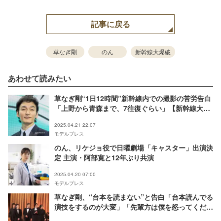
記事に戻る
草なぎ剛
のん
新幹線大爆破
あわせて読みたい
草なぎ剛“1日12時間”新幹線内での撮影の苦労告白
「上野から青森まで、7往復ぐらい」【新幹線大爆
破】
2025.04.21 22:07
モデルプレス
のん、リケジョ役で日曜劇場「キャスター」出演決
定 主演・阿部寛と12年ぶり共演
2025.04.20 07:00
モデルプレス
草なぎ剛、“台本を読まない”と告白「台本読んでる
演技をするのが大変」「先輩方は僕を怒ってくださ
い」【第48回日本アカデミー賞】