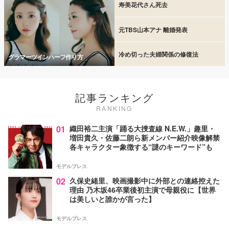
寿美花代さん死去
元TBS山本アナ 離婚発表
冷め切った夫婦関係の修復法
グラマーツインハーフ作り方
記事ランキング
RANKING
01
織田裕二主演「踊る大捜査線 N.E.W.」趣里・
増田貴久・佐藤二朗ら新メンバー紹介映像解禁
各キャラクター象徴する“謎のキーワード”も
モデルプレス
02
久保史緒里、映画撮影中に外部との連絡控えた
理由 乃木坂46卒業後初主演で母親役に【世界
は美しいと誰かが言った】
モデルプレス