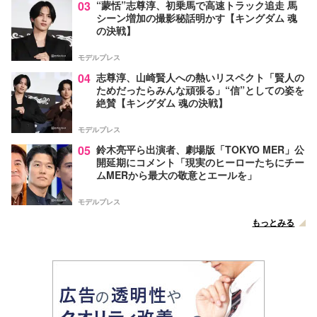
03
“蒙恬”志尊淳、初乗馬で高速トラック追走 馬
シーン増加の撮影秘話明かす【キングダム 魂
の決戦】
モデルプレス
04
志尊淳、山崎賢人への熱いリスペクト「賢人の
ためだったらみんな頑張る」“信”としての姿を
絶賛【キングダム 魂の決戦】
モデルプレス
05
鈴木亮平ら出演者、劇場版「TOKYO MER」公
開延期にコメント「現実のヒーローたちにチー
ムMERから最大の敬意とエールを」
モデルプレス
もっとみる