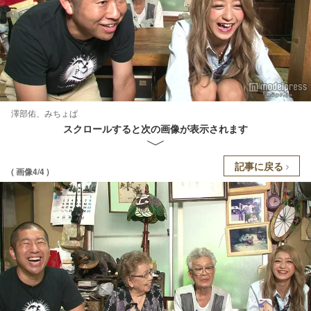
澤部佑、みちょぱ
スクロールすると次の画像が表示されます
記事に戻る
( 画像4/4 )