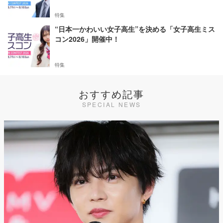
特集
“日本一かわいい女子高生”を決める「女子高生ミス
コン2026」開催中！
特集
おすすめ記事
SPECIAL NEWS