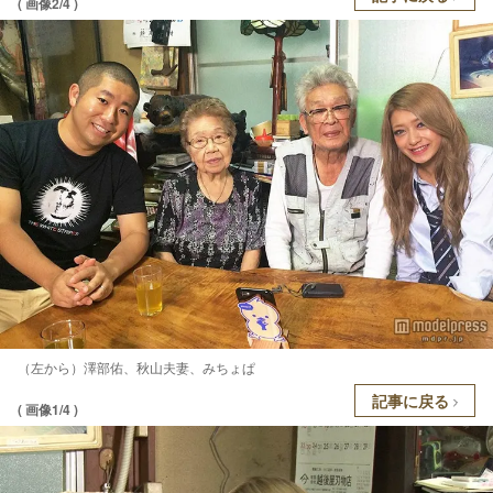
( 画像2/4 )
（左から）澤部佑、秋山夫妻、みちょぱ
記事に戻る
( 画像1/4 )