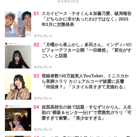
RANKING
01
スカイピース・テオくん＆加藤乃愛、破局報告
「どちらかに非があったわけではなく」2023
年2月に交際発表
モデルプレス
02
「月曜から夜ふかし」多田さん、インディバの
ビフォーアフター公開「一目瞭然」「変化がす
ごい」と話題
モデルプレス
03
登録者数130万超美人YouTuber、ミニスカか
ら美脚スラリ カジュアルコーデ披露に反響
「何頭身？」「スタイル良すぎて見惚れる」
モデルプレス
04
仮面高校生の妹で話題・すなずりかりん、人生
初の“裸眼＆センター分け”で雰囲気ガラリ「可
愛すぎて衝撃」「美少女すぎる」
モデルプレス