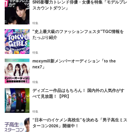
SNS影響力トレンド俳優・女優を特集「モデルプレ
スカウントダウン」
特集
"史上最大級のファッションフェスタ"TGC情報を
たっぷり紹介
特集
moxymill新メンバーオーディション「to the
nex7」
特集
ディズニー作品はもちろん！ 国内外の人気作がす
べて見放題！【PR】
特集
“日本一のイケメン高校生”を決める「男子高生ミス
ターコン2026」開催中！