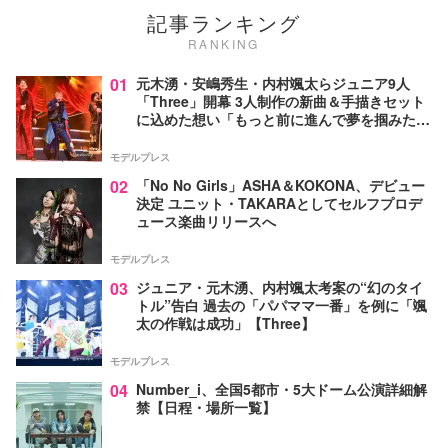
記事ランキング
RANKING
01
元木湧・安嶋秀生・内村颯太らジュニア9人
「Three」開幕 3人制作の新曲＆手描きセット
に込めた想い「もっと前に進んで夢を掴みた
い」【ゲネプロレポ】
モデルプレス
02
「No No Girls」ASHA＆KOKONA、デビュー
決定 ユニット・TAKARAとしてセルフプロデ
ュース楽曲リリースへ
モデルプレス
03
ジュニア・元木湧、内村颯太考案の“幻のタイ
トル”告白 過去の「パパママ一番」を例に「颯
太の作戦は成功」【Three】
モデルプレス
04
Number_i、全国5都市・5大ドーム公演詳細解
禁【日程・場所一覧】