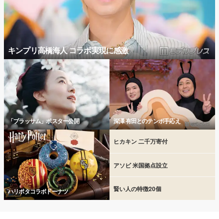
キンプリ高橋海人 コラボ実現に感激
「ブラッサム」ポスター公開
深澤 有田とのテンポ手応え
ヒカキン 二千万寄付
アソビ 米国拠点設立
賢い人の特徴20個
ハリポタコラボドーナツ