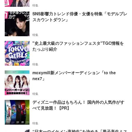
特集
SNS影響力トレンド俳優・女優を特集「モデルプレ
スカウントダウン」
特集
"史上最大級のファッションフェスタ"TGC情報を
たっぷり紹介
特集
moxymill新メンバーオーディション「to the
nex7」
特集
ディズニー作品はもちろん！ 国内外の人気作がす
べて見放題！【PR】
特集
“日本一のイケメン高校生”を決める「男子高生ミス