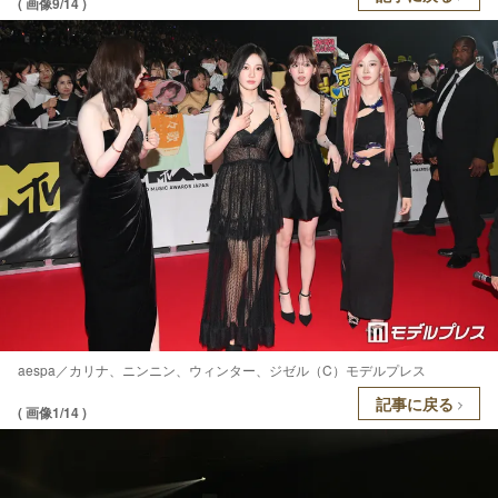
( 画像9/14 )
aespa／カリナ、ニンニン、ウィンター、ジゼル（C）モデルプレス
記事に戻る
( 画像1/14 )