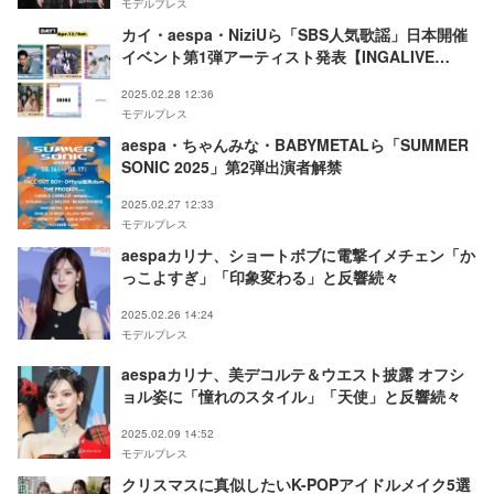
モデルプレス
カイ・aespa・NiziUら「SBS人気歌謡」日本開催
イベント第1弾アーティスト発表【INGALIVE
“UNI-CON” in TOKYO DOME】
2025.02.28 12:36
モデルプレス
aespa・ちゃんみな・BABYMETALら「SUMMER
SONIC 2025」第2弾出演者解禁
2025.02.27 12:33
モデルプレス
aespaカリナ、ショートボブに電撃イメチェン「か
っこよすぎ」「印象変わる」と反響続々
2025.02.26 14:24
モデルプレス
aespaカリナ、美デコルテ＆ウエスト披露 オフシ
ョル姿に「憧れのスタイル」「天使」と反響続々
2025.02.09 14:52
モデルプレス
クリスマスに真似したいK-POPアイドルメイク5選