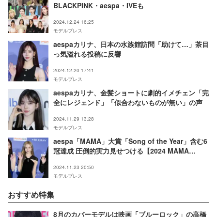
BLACKPINK・aespa・IVEも
2024.12.24 16:25
モデルプレス
aespaカリナ、日本の水族館訪問「助けて…」茶目
っ気溢れる投稿に反響
2024.12.20 17:41
モデルプレス
aespaカリナ、金髪ショートに劇的イメチェン「完
全にレジェンド」「似合わないものが無い」の声
2024.11.29 13:28
モデルプレス
aespa「MAMA」大賞「Song of the Year」含む6
冠達成 圧倒的実力見せつける【2024 MAMA
AWARDS DAY2】
2024.11.23 20:50
モデルプレス
おすすめ特集
8月のカバーモデルは映画「ブルーロック」の高橋