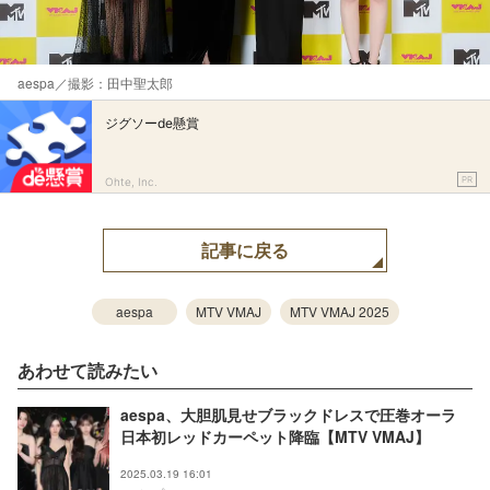
aespa／撮影：田中聖太郎
ジグソーde懸賞
PR
Ohte, Inc.
記事に戻る
aespa
MTV VMAJ
MTV VMAJ 2025
あわせて読みたい
aespa、大胆肌見せブラックドレスで圧巻オーラ
日本初レッドカーペット降臨【MTV VMAJ】
2025.03.19 16:01