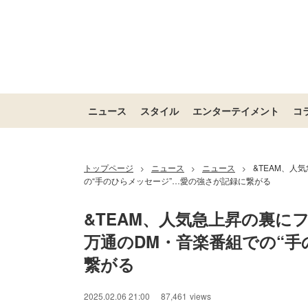
ニュース
スタイル
エンターテイメント
コ
トップページ
ニュース
ニュース
&TEAM、人
>
>
>
の“手のひらメッセージ”…愛の強さが記録に繋がる
&TEAM、人気急上昇の裏に
万通のDM・音楽番組での“
繋がる
2025.02.06 21:00
87,461
views