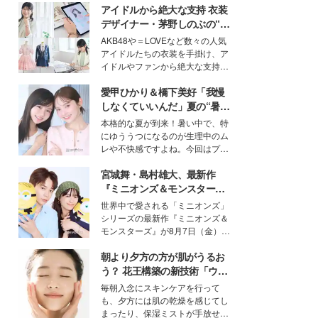
アイドルから絶大な支持 衣装
デザイナー・茅野しのぶの“可
愛い”を作る美学＜「シチズン
AKB48や＝LOVEなど数々の人気
クロスシー」インタビュー＞
アイドルたちの衣装を手掛け、ア
イドルやファンから絶大な支持を
得る、株式会社オサレカンパニー
愛甲ひかり＆橋下美好「我慢
取締役兼クリエイティブディレク
ター・茅野しのぶ。一人ひとりの
しなくていいんだ」夏の“暑さ
個性に寄り添い、魅力を引き出す
対策”の新しい選択肢とは？
本格的な夏が到来！暑い中で、特
衣装作りは、多くの女性たちに勇
にゆううつになるのが生理中のム
気と自信を与え続けている。
レや不快感ですよね。今回はプラ
イベートでも仲良しで旅行好きな
宮城舞・島村雄大、最新作
モデル・愛甲ひかりさんと橋下美
好さんを迎えて本音で女子会トー
『ミニオンズ＆モンスター
ク。猛暑のお出かけを快適に過ご
ズ』の魅力熱弁 ハチャメチャ
世界中で愛される「ミニオンズ」
すヒントや、2人が感動した夏の
だけじゃない“友情と絆”に感
シリーズの最新作『ミニオンズ＆
生理の新常識にも迫りました。
動
モンスターズ』が8月7日（金）に
公開。モデルプレスでは、“大のミ
朝より夕方の方が肌がうるお
ニオン好き”という共通点を持つモ
デルの宮城舞と島村雄大の特別対
う？ 花王構築の新技術「ウォ
談をお届け！それぞれの視点か
ーターキャプチャリングスキ
毎朝入念にスキンケアを行って
ら、今作ならではの魅力や予想外
ン（捕水肌）」がスキンケア
も、夕方には肌の乾燥を感じてし
の感動をもたらす奥深いストーリ
の常識を変える予感
まったり、保湿ミストが手放せな