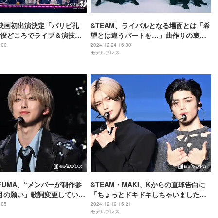
、映画初出演決定「パリピ孔
&TEAM、ライバルとなる場面とは「希
役どころでライブ＆演技披
望とは違うパートを…」曲作りの裏側
明 THE MOVIE】
明かす
:00
2024.12.24 16:30
モデルプレス
・FUMA、“メンバーが制作参
&TEAM・MAKI、Kからの直球告白に
月の願い」歌詞変更していた
「ちょっとドキドキしちゃいました」
文字LUNEの皆さんに伝えた
【ショーケース「雪明かり点灯式」レ
:05
2024.12.19 15:21
モデルプレス
こそ」【ショーケース「雪
ポ】