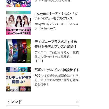
moxymillオーディション「to
the nex7」×モデルプレス
moxymill新メンバーオーディショ
ン「to the nex7」
ディズニープラスのおすすめ
作品をモデルプレスが紹介！
ディズニー作品はもちろん！ 国内
外の人気作がすべて見放題！
【PR】
FOD×モデルプレス特設サイト
FODでは放送中の最新作はもちろ
ん、オリジナルの独占作品も見放
題配信中！
トレンド
PR