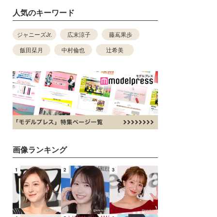
人気のキーワード
ジャニーズJr.
広末涼子
藤嶌果歩
飯田栞月
中村倫也
辻希美
画像ランキング
1
2
3