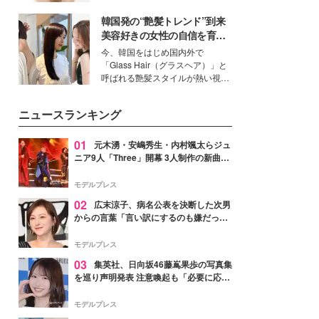
ーについて熱く語り合ってもらっ
いという読者も多いのでは？そん
た。
韓国発の“艶髪トレンド”到来
な美容の常識を大きく変える可能
性を秘めた、革新的な「Water
美容好きの女性の自信を育む
Capturing Skin（ウォーターキャ
「ヘアケア事情」って？
今、韓国をはじめ国内外で
プチャリングスキン：捕水肌）」
「Glass Hair（グラスヘア）」と
技術を、花王が構築した。
呼ばれる艶髪スタイルが熱い視線
を集めています。メイクやファッ
ションの完成度を高めるベースと
ニュースランキング
して、“髪そのものの美しさ”に改
めて注目する人が増えている様
子。今回は、そんな憧れの艶やか
01
元木湧・安嶋秀生・内村颯太らジュ
な髪を日常で叶える、美容好きの
ニア9人「Three」開幕 3人制作の新曲＆
女性たちのヘアケア事情を紹介し
手描きセットに込めた想い「もっと前に
ます。
進んで夢を掴みたい」【ゲネプロレポ】
モデルプレス
02
広末涼子、病名公表を決断した次男
からの言葉「言い訳にするのも嫌だっ
た」「言うべきか迷った」
モデルプレス
03
集英社、日向坂46藤嶌果歩の写真集
を巡り声明発表 注意喚起も「必要に応じ
て法的措置を含む対応を検討」
モデルプレス