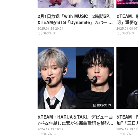
2月1日放送「with MUSIC」2時間SP、
&TEAM
&TEAMがBTS「Dynamite」カバー 赤
明」重要な
っ恥事件も語る
露【パリピ孔
2025.01.25 20:54
2025.01.08 07
モデルプレス
モデルプレス
&TEAM・HARUA＆TAKI、デビュー曲
&TEAM
から2年越しに繋がる新曲歌詞を解説
加”「三日
「僕たちを照らしてくれるLUNEの存在
「1文字1
2024.12.19 16:32
2024.12.19 16
モデルプレス
モデルプレス
が本当に大きい」【ショーケース「雪
かったから