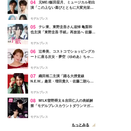
04
元ME:I飯田栞月、ミュージカル初出
演「この上ない喜びとともに大変光栄」
4年ぶり上演「ファントム」城田優らキ
ャスト発表
モデルプレス
05
テレ東、東野圭吾さん追悼 亀梨和
也主演「東野圭吾 手紙」再放送へ 佐藤隆
太・本田翼・中村倫也ら出演
モデルプレス
06
辻希美、コストコでショッピングカ
ートに座る次女・夢空（ゆめあ）ちゃん
の姿公開「乗りこなしてる感じが可愛す
ぎ」「成長を感じる」の声
モデルプレス
07
織田裕二主演「踊る大捜査線
N.E.W.」趣里・増田貴久・佐藤二朗ら新
メンバー紹介映像解禁 各キャラクター象
徴する“謎のキーワード”も
モデルプレス
08
M!LK曽野舜太＆吉田仁人の表紙解
禁「モデルプレスカウントダウンマガジ
ン」巻頭に登場
モデルプレス
もっとみる