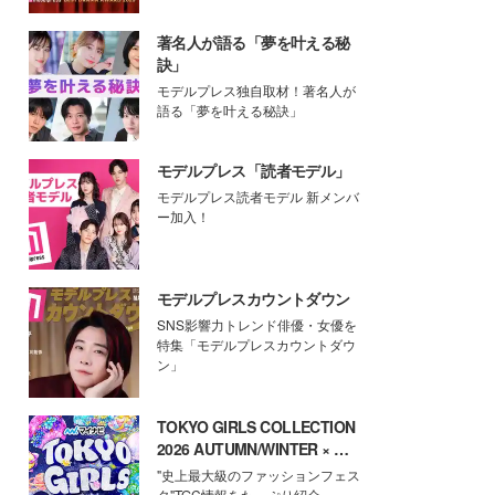
著名人が語る「夢を叶える秘
訣」
モデルプレス独自取材！著名人が
語る「夢を叶える秘訣」
モデルプレス「読者モデル」
モデルプレス読者モデル 新メンバ
ー加入！
モデルプレスカウントダウン
SNS影響力トレンド俳優・女優を
特集「モデルプレスカウントダウ
ン」
TOKYO GIRLS COLLECTION
2026 AUTUMN/WINTER × モ
デルプレス
"史上最大級のファッションフェス
タ"TGC情報をたっぷり紹介