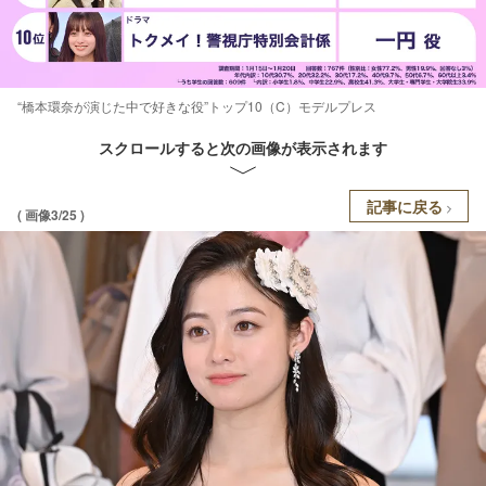
“橋本環奈が演じた中で好きな役”トップ10（C）モデルプレス
スクロールすると次の画像が表示されます
記事に戻る
( 画像3/25 )