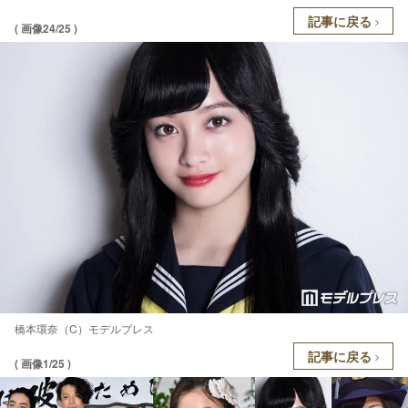
記事に戻る
( 画像24/25 )
橋本環奈（C）モデルプレス
記事に戻る
( 画像1/25 )