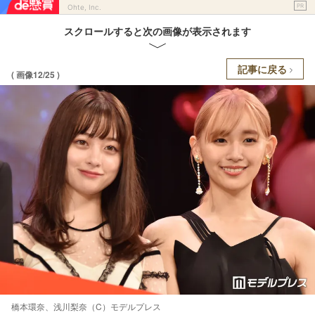
PR
Ohte, Inc.
スクロールすると次の画像が表示されます
記事に戻る
( 画像12/25 )
橋本環奈、浅川梨奈（C）モデルプレス