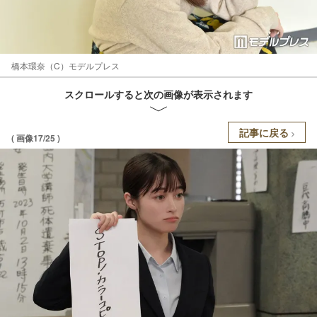
橋本環奈（C）モデルプレス
スクロールすると次の画像が表示されます
記事に戻る
( 画像17/25 )