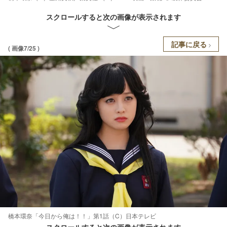
スクロールすると次の画像が表示されます
記事に戻る
( 画像7/25 )
橋本環奈「今日から俺は！！」第1話（C）日本テレビ
スクロールすると次の画像が表示されます