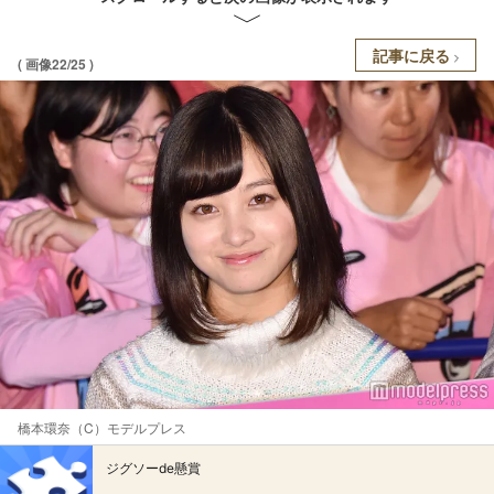
記事に戻る
( 画像22/25 )
橋本環奈（C）モデルプレス
ジグソーde懸賞