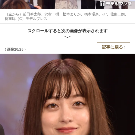
（左から）前田拳太郎、沢村一樹、松本まりか、橋本環奈、JP、佐藤二朗、
徳重聡（C）モデルプレス
スクロールすると次の画像が表示されます
記事に戻る
( 画像20/25 )