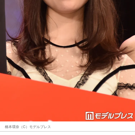
橋本環奈（C）モデルプレス