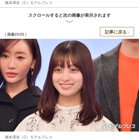
橋本環奈（C）モデルプレス
スクロールすると次の画像が表示されます
記事に戻る
( 画像25/25 )
橋本環奈（C）モデルプレス