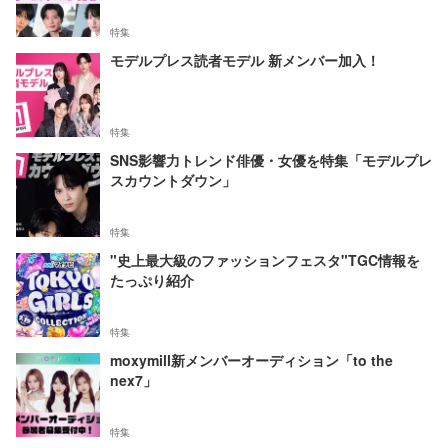
特集
モデルプレス読者モデル 新メンバー加入！
特集
SNS影響力トレンド俳優・女優を特集「モデルプレ
スカウントダウン」
特集
"史上最大級のファッションフェスタ"TGC情報を
たっぷり紹介
特集
moxymill新メンバーオーディション「to the
nex7」
特集