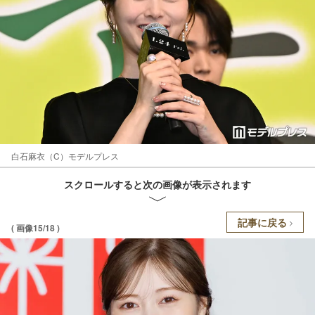
白石麻衣（C）モデルプレス
スクロールすると次の画像が表示されます
記事に戻る
( 画像15/18 )