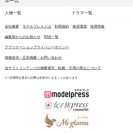
ルーム
人物一覧
ドラマ一覧
会社概要
モデルプレスとは
利用規約
推奨環境
採用情報
編集部からのお知らせ
RSS一覧
アプリケーションプライバシーポリシー
情報提供・広告掲載・お問い合わせ
当サイトコンテンツの無断複写・転載・引用の禁止について
※一定期間を過ぎた記事は非表示になることがあります