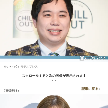
せいや（C）モデルプレス
スクロールすると次の画像が表示されます
記事に戻る
( 画像5/18 )