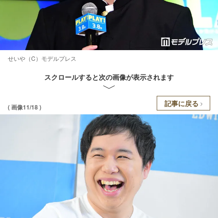
せいや（C）モデルプレス
スクロールすると次の画像が表示されます
記事に戻る
( 画像11/18 )