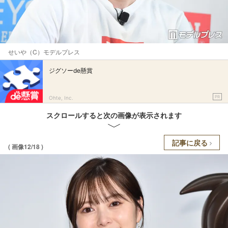
せいや（C）モデルプレス
ジグソーde懸賞
PR
Ohte, Inc.
スクロールすると次の画像が表示されます
記事に戻る
( 画像12/18 )