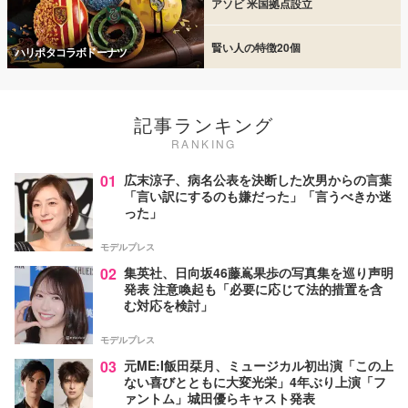
アソビ 米国拠点設立
賢い人の特徴20個
ハリポタコラボドーナツ
記事ランキング
RANKING
01
広末涼子、病名公表を決断した次男からの言葉
「言い訳にするのも嫌だった」「言うべきか迷
った」
モデルプレス
02
集英社、日向坂46藤嶌果歩の写真集を巡り声明
発表 注意喚起も「必要に応じて法的措置を含
む対応を検討」
モデルプレス
03
元ME:I飯田栞月、ミュージカル初出演「この上
ない喜びとともに大変光栄」4年ぶり上演「フ
ァントム」城田優らキャスト発表