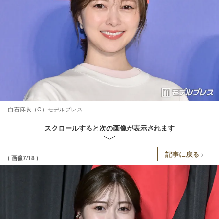
白石麻衣（C）モデルプレス
スクロールすると次の画像が表示されます
記事に戻る
( 画像7/18 )