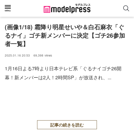
(画像1/18) 霜降り明星せいや＆白石麻衣「ぐ
るナイ」ゴチ新メンバーに決定【ゴチ26参加
者一覧】
2025.01.16 20:53
69,398
views
1月16日よる7時より日本テレビ系「ぐるナイゴチ26開
幕！新メンバーは2人！2時間SP」が放送され、...
記事の続きを読む