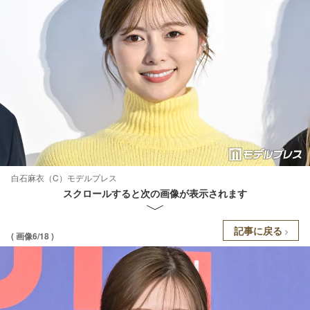
白石麻衣（C）モデルプレス
スクロールすると次の画像が表示されます
記事に戻る
( 画像6/18 )