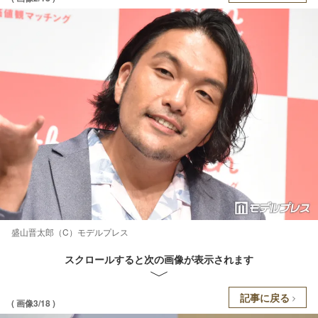
盛山晋太郎（C）モデルプレス
スクロールすると次の画像が表示されます
記事に戻る
( 画像3/18 )