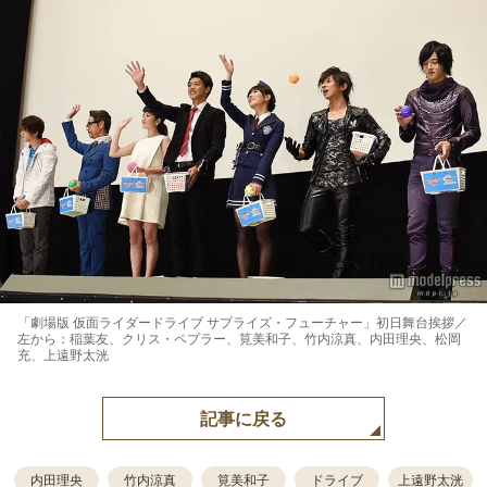
「劇場版 仮面ライダードライブ サプライズ・フューチャー」初日舞台挨拶／
左から：稲葉友、クリス・ペプラー、筧美和子、竹内涼真、内田理央、松岡
充、上遠野太洸
記事に戻る
内田理央
竹内涼真
筧美和子
ドライブ
上遠野太洸