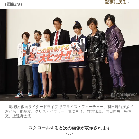
記事に戻る
( 画像2/8 )
「劇場版 仮面ライダードライブ サプライズ・フューチャー」初日舞台挨拶／
左から：稲葉友、クリス・ペプラー、筧美和子、竹内涼真、内田理央、松岡
充、上遠野太洸
スクロールすると次の画像が表示されます