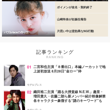
ボイメンが改名・契約終了
山崎怜奈が妊娠生報告
片思い中は逆効果なNG行動
バブみfaceの作り方
記事ランキング
RANKING
01
二宮和也主演「８番出口」本編ノーカットで地
上波初放送 8月28日“金ロー”枠
モデルプレス
02
織田裕二主演「踊る大捜査線 N.E.W.」趣里・
増田貴久・佐藤二朗ら新メンバー紹介映像解禁
各キャラクター象徴する“謎のキーワード”も
モデルプレス