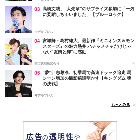
03
高橋文哉、“大先輩”のサプライズ参加に「一気
に委縮しちゃいました」【ブルーロック】
モデルプレス
04
宮城舞・島村雄大、最新作『ミニオンズ＆モン
スターズ』の魅力熱弁 ハチャメチャだけじゃ
ない“友情と絆”に感動
東宝東和株式会社
PR
05
“蒙恬”志尊淳、初乗馬で高速トラック追走 馬
シーン増加の撮影秘話明かす【キングダム 魂
の決戦】
モデルプレス
もっとみる