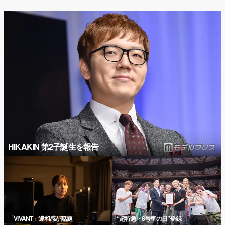
HIKAKIN 第2子誕生を報告
「VIVANT」違和感が話題
“超特急・8号車の日”登録