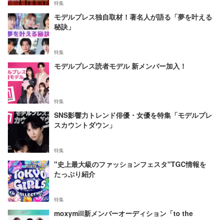
特集
モデルプレス独自取材！著名人が語る「夢を叶える
秘訣」
特集
モデルプレス読者モデル 新メンバー加入！
特集
SNS影響力トレンド俳優・女優を特集「モデルプレ
スカウントダウン」
特集
"史上最大級のファッションフェスタ"TGC情報を
たっぷり紹介
特集
moxymill新メンバーオーディション「to the