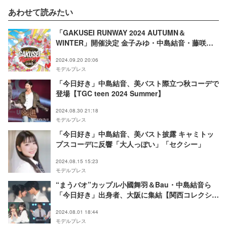
あわせて読みたい
「GAKUSEI RUNWAY 2024 AUTUMN＆
WINTER」開催決定 金子みゆ・中島結音・藤咲凪
ら出演者発表
2024.09.20 20:06
モデルプレス
「今日好き」中島結音、美バスト際立つ秋コーデで
登場【TGC teen 2024 Summer】
2024.08.30 21:18
モデルプレス
「今日好き」中島結音、美バスト披露 キャミトッ
プスコーデに反響「大人っぽい」「セクシー」
2024.08.15 15:23
モデルプレス
“まうバオ”カップル小國舞羽＆Bau・中島結音ら
「今日好き」出身者、大阪に集結【関西コレクショ
ン 2024 A／W】
2024.08.01 18:44
モデルプレス