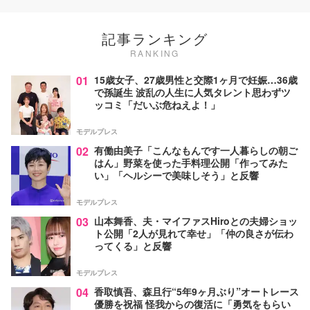
記事ランキング
RANKING
01
15歳女子、27歳男性と交際1ヶ月で妊娠…36歳
で孫誕生 波乱の人生に人気タレント思わずツ
ッコミ「だいぶ危ねえよ！」
モデルプレス
02
有働由美子「こんなもんです一人暮らしの朝ご
はん」野菜を使った手料理公開「作ってみた
い」「ヘルシーで美味しそう」と反響
モデルプレス
03
山本舞香、夫・マイファスHiroとの夫婦ショッ
ト公開「2人が見れて幸せ」「仲の良さが伝わ
ってくる」と反響
モデルプレス
04
香取慎吾、森且行“5年9ヶ月ぶり”オートレース
優勝を祝福 怪我からの復活に「勇気をもらい