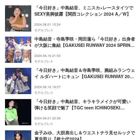
「今日好き」中島結音、ミニスカ×レースタイツで
SEXY美脚披露【関西コレクション 2024 A／W】
2024.08.01 15:24
モデルプレス
中島結音・寺島季咲・岡田蓮ら「今日好き」出身者
が大阪に集結【GAKUSEI RUNWAY 2024 SPRING
＆SUMMER】
2024.06.16 21:50
モデルプレス
「今日好き」中島結音＆寺島季咲、腕組みランウェ
イ ルダハートにキュン【GAKUSEI RUNWAY 2024
SPRING＆SUMMER】
2024.06.16 19:07
モデルプレス
「今日好き」中島結音、キラキラメイクが可愛い
弾ける笑顔で魅了【TGC teen ICHINOSEKI
2024】
2024.06.01 20:39
モデルプレス
金子みゆ、大胆肩出し＆ウエストチラ見せルックで
夏先取り【超十代2024】