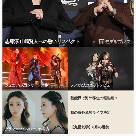
志尊淳 山崎賢人への熱いリスペクト
ジュニア9人コンサート開幕
ノノガ2人ユニットデビュー
芸能界で海外移住の報告続々
初の海外単独ライブ決定
【九星気学】8月の運勢
グラマーツインハーフ作り方