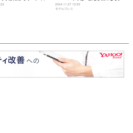
「教えてくれなかったら絶
石あかり・制作統括ら絶賛
:22
2024.11.27 13:53
モデルプレス
った」