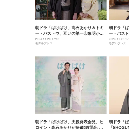
朝ドラ「ばけばけ」高石あかり＆トミ
朝ドラ「ば
ー・バストウ、互いの第一印象明かす
ー・バスト
「優しいオーラ」「素晴らしい演技」
込み「もっ
2024.11.28 17:43
2024.11.28 17
モデルプレス
モデルプレス
い」
朝ドラ「ばけばけ」夫役発表会見、ヒ
朝ドラ「ば
ロイン・高石あかりが急遽2度退出 観
「SHOG