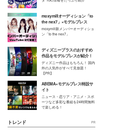
moxymillオーディション「to
the nex7」×モデルプレス
moxymill新メンバーオーディショ
ン「to the nex7」
ディズニープラスのおすすめ
作品をモデルプレスが紹介！
ディズニー作品はもちろん！ 国内
外の人気作がすべて見放題！
【PR】
ABEMA×モデルプレス特設サ
イト
ニュース・恋リア・アニメ・スポ
ーツなど多彩な番組を24時間無料
で楽しめる！
トレンド
PR