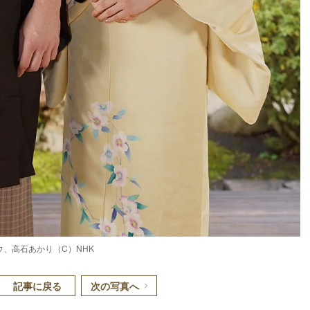
、高石あかり（C）NHK
記事に戻る
次の写真へ