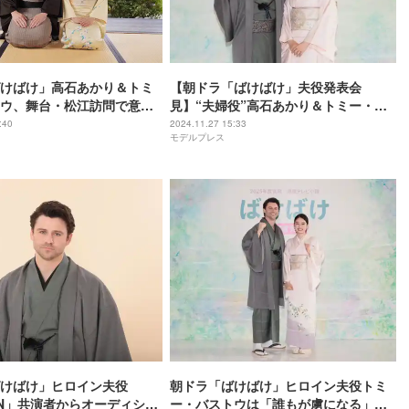
けばけ」高石あかり＆トミ
【朝ドラ「ばけばけ」夫役発表会
ウ、舞台・松江訪問で意気
見】“夫婦役”高石あかり＆トミー・バ
ともっと大好きになりた
ストウ、揃って直筆美文字のボード作
:40
2024.11.27 15:33
モデルプレス
成 ヒロイン会見でもメッセージ配布し
ていた
けばけ」ヒロイン夫役
朝ドラ「ばけばけ」ヒロイン夫役トミ
UN」共演者からオーディショ
ー・バストウは「誰もが虜になる」高