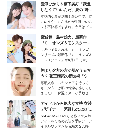
愛甲ひかり＆橋下美好「我慢
しなくていいんだ」夏の“暑さ
対策”の新しい選択肢とは？
本格的な夏が到来！暑い中で、特
にゆううつになるのが生理中のム
レや不快感ですよね。今回はプラ
イベートでも仲良しで旅行好きな
宮城舞・島村雄大、最新作
モデル・愛甲ひかりさんと橋下美
好さんを迎えて本音で女子会トー
『ミニオンズ＆モンスター
ク。猛暑のお出かけを快適に過ご
ズ』の魅力熱弁 ハチャメチャ
世界中で愛される「ミニオンズ」
すヒントや、2人が感動した夏の
だけじゃない“友情と絆”に感
シリーズの最新作『ミニオンズ＆
生理の新常識にも迫りました。
動
モンスターズ』が8月7日（金）に
公開。モデルプレスでは、“大のミ
朝より夕方の方が肌がうるお
ニオン好き”という共通点を持つモ
デルの宮城舞と島村雄大の特別対
う？ 花王構築の新技術「ウォ
談をお届け！それぞれの視点か
ーターキャプチャリングスキ
毎朝入念にスキンケアを行って
ら、今作ならではの魅力や予想外
ン（捕水肌）」がスキンケア
も、夕方には肌の乾燥を感じてし
の感動をもたらす奥深いストーリ
の常識を変える予感
まったり、保湿ミストが手放せな
ーについて熱く語り合ってもらっ
いという読者も多いのでは？そん
た。
アイドルから絶大な支持 衣装
な美容の常識を大きく変える可能
性を秘めた、革新的な「Water
デザイナー・茅野しのぶの“可
Capturing Skin（ウォーターキャ
愛い”を作る美学＜「シチズン
AKB48や＝LOVEなど数々の人気
プチャリングスキン：捕水肌）」
クロスシー」インタビュー＞
アイドルたちの衣装を手掛け、ア
技術を、花王が構築した。
イドルやファンから絶大な支持を