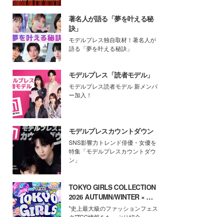
著名人が語る「夢を叶える秘
訣」
モデルプレス独自取材！著名人が
語る「夢を叶える秘訣」
モデルプレス「読者モデル」
モデルプレス読者モデル 新メンバ
ー加入！
モデルプレスカウントダウン
SNS影響力トレンド俳優・女優を
特集「モデルプレスカウントダウ
ン」
TOKYO GIRLS COLLECTION
2026 AUTUMN/WINTER × モ
デルプレス
"史上最大級のファッションフェス
タ"TGC情報をたっぷり紹介