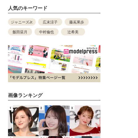
人気のキーワード
ジャニーズJr.
広末涼子
藤嶌果歩
飯田栞月
中村倫也
辻希美
画像ランキング
1
2
3