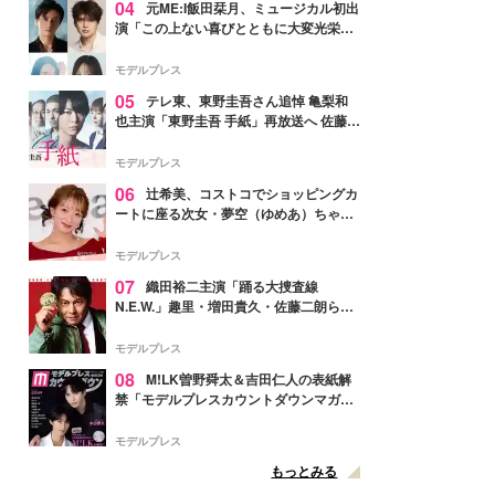
04
元ME:I飯田栞月、ミュージカル初出
演「この上ない喜びとともに大変光栄」
4年ぶり上演「ファントム」城田優らキ
ャスト発表
モデルプレス
05
テレ東、東野圭吾さん追悼 亀梨和
也主演「東野圭吾 手紙」再放送へ 佐藤隆
太・本田翼・中村倫也ら出演
モデルプレス
06
辻希美、コストコでショッピングカ
ートに座る次女・夢空（ゆめあ）ちゃん
の姿公開「乗りこなしてる感じが可愛す
ぎ」「成長を感じる」の声
モデルプレス
07
織田裕二主演「踊る大捜査線
N.E.W.」趣里・増田貴久・佐藤二朗ら新
メンバー紹介映像解禁 各キャラクター象
徴する“謎のキーワード”も
モデルプレス
08
M!LK曽野舜太＆吉田仁人の表紙解
禁「モデルプレスカウントダウンマガジ
ン」巻頭に登場
モデルプレス
もっとみる