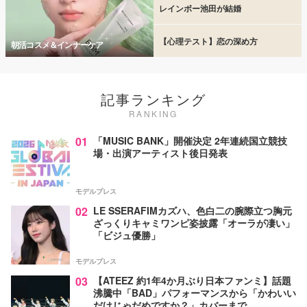
レインボー池田が結婚
【心理テスト】恋の深め方
朝活コスメ＆インナーケア
記事ランキング
RANKING
01
「MUSIC BANK」開催決定 2年連続国立競技
場・出演アーティスト後日発表
モデルプレス
02
LE SSERAFIMカズハ、色白二の腕際立つ胸元
ざっくりキャミワンピ姿披露「オーラが凄い」
「ビジュ優勝」
モデルプレス
03
【ATEEZ 約1年4か月ぶり日本ファンミ】話題
沸騰中「BAD」パフォーマンスから「かわいい
だけじゃだめですか？」カバーまで