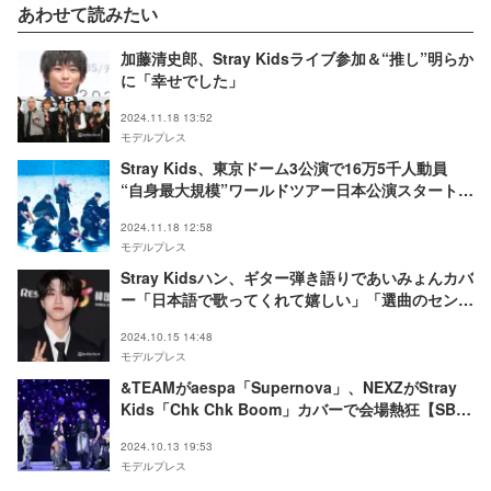
あわせて読みたい
加藤清史郎、Stray Kidsライブ参加＆“推し”明らか
に「幸せでした」
2024.11.18 13:52
モデルプレス
Stray Kids、東京ドーム3公演で16万5千人動員
“自身最大規模”ワールドツアー日本公演スタート
「歌手になって本当によかった」
2024.11.18 12:58
モデルプレス
Stray Kidsハン、ギター弾き語りであいみょんカバ
ー「日本語で歌ってくれて嬉しい」「選曲のセンス
も天才」と反響
2024.10.15 14:48
モデルプレス
&TEAMがaespa「Supernova」、NEXZがStray
Kids「Chk Chk Boom」カバーで会場熱狂【SBS
INKIGAYO LIVE in TOKYO】
2024.10.13 19:53
モデルプレス