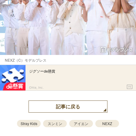
NEXZ（C）モデルプレス
ジグソーde懸賞
PR
Ohte, Inc.
記事に戻る
Stray Kids
スンミン
アイエン
NEXZ