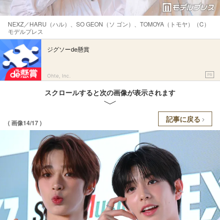
NEXZ／HARU（ハル）、SO GEON（ソ ゴン）、TOMOYA（トモヤ）（C）
モデルプレス
ジグソーde懸賞
PR
Ohte, Inc.
スクロールすると次の画像が表示されます
記事に戻る
( 画像14/17 )