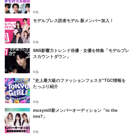
特集
モデルプレス読者モデル 新メンバー加入！
特集
SNS影響力トレンド俳優・女優を特集「モデルプレ
スカウントダウン」
特集
"史上最大級のファッションフェスタ"TGC情報を
たっぷり紹介
特集
moxymill新メンバーオーディション「to the
nex7」
特集