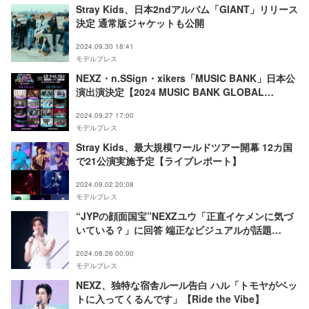
Stray Kids、日本2ndアルバム「GIANT」リリース
決定 通常版ジャケットも公開
2024.09.30 18:41
モデルプレス
NEXZ・n.SSign・xikers「MUSIC BANK」日本公
演出演決定【2024 MUSIC BANK GLOBAL
FESTIVAL in JAPAN】
2024.09.27 17:00
モデルプレス
Stray Kids、最大規模ワールドツアー開幕 12カ国
で21公演実施予定【ライブレポート】
2024.09.02 20:08
モデルプレス
“JYPの顔面国宝”NEXZユウ「正直イケメンに気づ
いている？」に回答 端正なビジュアルが話題
【Ride the Vibe】
2024.08.26 00:00
モデルプレス
NEXZ、独特な宿舎ルール告白 ハル「トモヤがベッ
トに入ってくるんです」【Ride the Vibe】