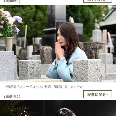
( 画像8/10 )
小野花梨「スノードロップの初恋」第8話（C）カンテレ
記事に戻る
( 画像1/10 )