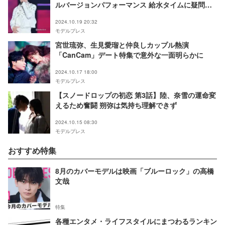
ルバージョンパフォーマンス 給水タイムに疑問も
「どういう意図で悲鳴を上げてくださってるんです
2024.10.19 20:32
か？」【GirlsAward 2024AW】
モデルプレス
宮世琉弥、生見愛瑠と仲良しカップル熱演
「CanCam」デート特集で意外な一面明らかに
2024.10.17 18:00
モデルプレス
【スノードロップの初恋 第3話】陸、奈雪の運命変
えるため奮闘 朔弥は気持ち理解できず
2024.10.15 08:30
モデルプレス
おすすめ特集
8月のカバーモデルは映画「ブルーロック」の高橋
文哉
特集
各種エンタメ・ライフスタイルにまつわるランキン