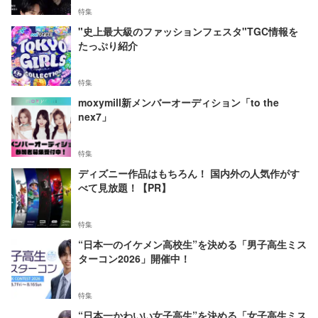
特集
"史上最大級のファッションフェスタ"TGC情報を
たっぷり紹介
特集
moxymill新メンバーオーディション「to the
nex7」
特集
ディズニー作品はもちろん！ 国内外の人気作がす
べて見放題！【PR】
特集
“日本一のイケメン高校生”を決める「男子高生ミス
ターコン2026」開催中！
特集
“日本一かわいい女子高生”を決める「女子高生ミス