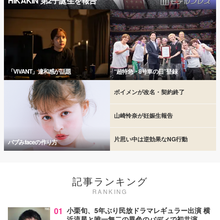
HIKAKIN 第2子誕生を報告
「VIVANT」違和感が話題
“超特急・8号車の日”登録
ボイメンが改名・契約終了
山崎怜奈が妊娠生報告
片思い中は逆効果なNG行動
バブみfaceの作り方
記事ランキング
RANKING
01
小栗旬、5年ぶり民放ドラマレギュラー出演 横
浜流星と唯一無二の異色のバディで初共演