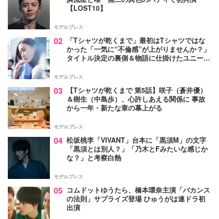
【LOST10】
モデルプレス
02
「Tシャツが乾くまで」最初はTシャツではな
かった「一気に“不倫感”が上がりませんか？」
タイトル決定の裏側＆物語に仕掛けたユニーク
な視点【脚本家・生方美久氏インタビュー】
モデルプレス
03
【Tシャツが乾くまで 第5話】咲子（蒼井優）
＆樹生（中島歩）、心許しあえる関係に 事故
から一年・新たな章の幕上がる
モデルプレス
04
松坂桃李「VIVANT」台本に「黒須M」の文字
「黒須とは別人？」「乃木とFみたいな感じか
な？」と考察白熱
モデルプレス
05
コムドットゆうたら、橋本環奈主演「バカンス
の法則」サプライズ登場 ひゅうがは連ドラ初
出演