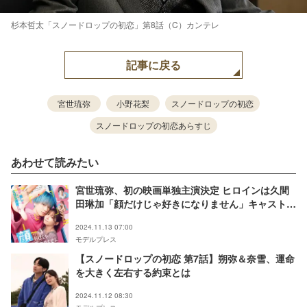
杉本哲太「スノードロップの初恋」第8話（C）カンテレ
記事に戻る
宮世琉弥
小野花梨
スノードロップの初恋
スノードロップの初恋あらすじ
あわせて読みたい
宮世琉弥、初の映画単独主演決定 ヒロインは久間
田琳加「顔だけじゃ好きになりません」キャスト＆
ビジュアル解禁
2024.11.13 07:00
モデルプレス
【スノードロップの初恋 第7話】朔弥＆奈雪、運命
を大きく左右する約束とは
2024.11.12 08:30