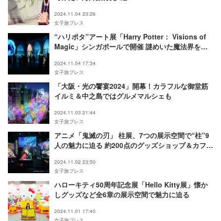
2024.11.04 23:26
女子旅プレス
“ハリポタ”アート展「Harry Potter： Visions of
Magic」シンガポールで開催 謎めいた魔法界を巡
る10のエリア
2024.11.04 17:34
女子旅プレス
「大阪・光の饗宴2024」開幕！カラフルな御堂筋
イルミ＆中之島ではグルメマルシェも
2024.11.03 21:44
女子旅プレス
アニメ「鬼滅の刃」 柱展、7つの展示空間で“柱”9
人の魅力に迫る 約200点のグッズショップ＆カフェ
も隣接
2024.11.02 23:50
女子旅プレス
ハローキティ50周年記念展「Hello Kitty展」懐か
しグッズなど全6章の展示空間で魅力に迫る
2024.11.01 17:40
女子旅プレス