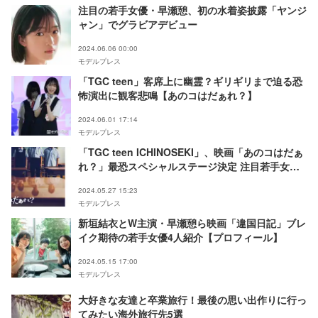
注目の若手女優・早瀬憩、初の水着姿披露「ヤンジ
ャン」でグラビアデビュー
2024.06.06 00:00
モデルプレス
「TGC teen」客席上に幽霊？ギリギリまで迫る恐
怖演出に観客悲鳴【あのコはだぁれ？】
2024.06.01 17:14
モデルプレス
「TGC teen ICHINOSEKI」、映画「あのコはだぁ
れ？」最恐スペシャルステージ決定 注目若手女
優・早瀬憩が初登場
2024.05.27 15:23
モデルプレス
新垣結衣とW主演・早瀬憩ら映画「違国日記」ブレ
イク期待の若手女優4人紹介【プロフィール】
2024.05.15 17:00
モデルプレス
大好きな友達と卒業旅行！最後の思い出作りに行っ
てみたい海外旅行先5選