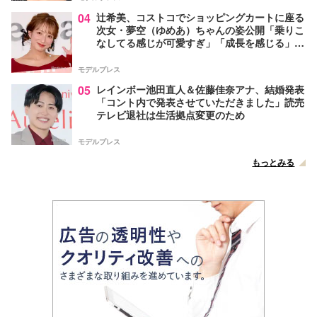
04
辻希美、コストコでショッピングカートに座る
次女・夢空（ゆめあ）ちゃんの姿公開「乗りこ
なしてる感じが可愛すぎ」「成長を感じる」の
声
モデルプレス
05
レインボー池田直人＆佐藤佳奈アナ、結婚発表
「コント内で発表させていただきました」読売
テレビ退社は生活拠点変更のため
モデルプレス
もっとみる