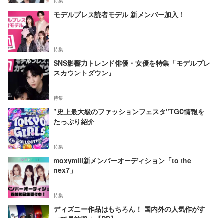
特集
モデルプレス読者モデル 新メンバー加入！
特集
SNS影響力トレンド俳優・女優を特集「モデルプレ
スカウントダウン」
特集
"史上最大級のファッションフェスタ"TGC情報を
たっぷり紹介
特集
moxymill新メンバーオーディション「to the
nex7」
特集
ディズニー作品はもちろん！ 国内外の人気作がす