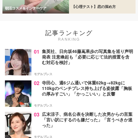
【心理テスト】恋の深め方
朝活コスメ＆インナーケア
記事ランキング
RANKING
01
集英社、日向坂46藤嶌果歩の写真集を巡り声明
発表 注意喚起も「必要に応じて法的措置を含
む対応を検討」
モデルプレス
02
寺田心、週6ジム通いで体重62kg→82kgに
110kgのベンチプレス持ち上げる姿披露「胸板
の厚みすごい」「かっこいい」と反響
モデルプレス
03
広末涼子、病名公表を決断した次男からの言葉
「言い訳にするのも嫌だった」「言うべきか迷
った」
モデルプレス