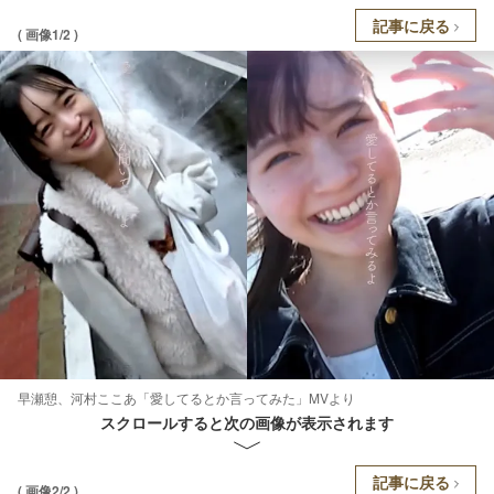
記事に戻る
( 画像1/2 )
早瀬憩、河村ここあ「愛してるとか言ってみた」MVより
スクロールすると次の画像が表示されます
記事に戻る
( 画像2/2 )