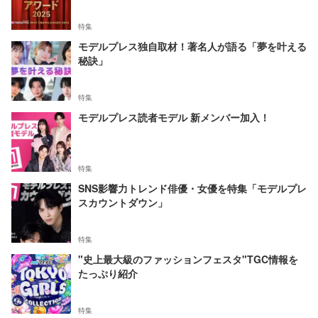
特集
モデルプレス独自取材！著名人が語る「夢を叶える
秘訣」
特集
モデルプレス読者モデル 新メンバー加入！
特集
SNS影響力トレンド俳優・女優を特集「モデルプレ
スカウントダウン」
特集
"史上最大級のファッションフェスタ"TGC情報を
たっぷり紹介
特集