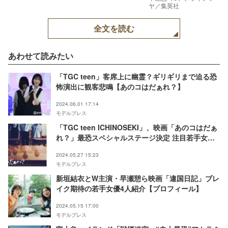
ヤ／集英社
全文を読む
あわせて読みたい
「TGC teen」客席上に幽霊？ギリギリまで迫る恐
怖演出に観客悲鳴【あのコはだぁれ？】
2024.06.01 17:14
モデルプレス
「TGC teen ICHINOSEKI」、映画「あのコはだぁ
れ？」最恐スペシャルステージ決定 注目若手女
優・早瀬憩が初登場
2024.05.27 15:23
モデルプレス
新垣結衣とW主演・早瀬憩ら映画「違国日記」ブレ
イク期待の若手女優4人紹介【プロフィール】
2024.05.15 17:00
モデルプレス