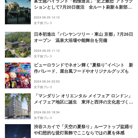
富士急ハイランド「戦慄迷宮」“史上最恐”アトラク
ションとして7月20日復活 全ルート刷新＆新部屋
も
2024.06.05 14:10
女子旅プレス
日本初進出「バンヤンツリー・東山 京都」7月26日
オープン 温泉大浴場や能舞台を完備
2024.06.05 11:12
女子旅プレス
ピューロランドでネオン輝く“夏祭り”イベント 新
作パレード、屋台風フードやオリジナルグッズも
2024.06.04 23:53
女子旅プレス
「マンダリン オリエンタル メイフェア ロンドン」
メイフェア地区に誕生 東洋と西洋の文化息づくデ
ザイン
2024.06.03 19:34
女子旅プレス
渋谷スカイで「天空の夏祭り」ルーフトップ盆踊り
や幻想的な提灯装飾でここならではの夏を体感