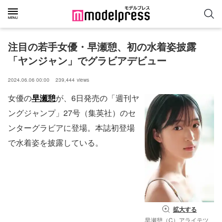
注目の若手女優・早瀬憩、初の水着姿披露
「ヤンジャン」でグラビアデビュー
2024.06.06 00:00
239,444
views
女優の
早瀬憩
が、6日発売の「週刊ヤ
ングジャンプ」27号（集英社）のセ
ンターグラビアに登場。本誌初登場
で水着姿を披露している。
拡大する
早瀬憩（C）アライテツ