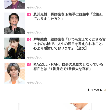
モデルプレス
03
及川光博、再婚発表 お相手は妊娠中「交際し
ておりました方と」
モデルプレス
04
戸塚純貴、結婚発表「いつも支えてくださる皆
さまのお陰で、人生の節目を迎えられること、
心より感謝しております」【全文】
モデルプレス
05
MAZZEL・RAN、自身の原動力となっている
存在とは「1番身近で1番偉大な存在」
モデルプレス
もっとみる