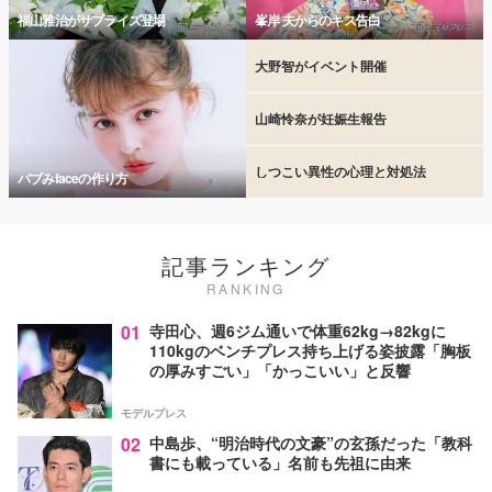
福山雅治がサプライズ登場
峯岸 夫からのキス告白
大野智がイベント開催
山崎怜奈が妊娠生報告
しつこい異性の心理と対処法
バブみfaceの作り方
記事ランキング
RANKING
01
寺田心、週6ジム通いで体重62kg→82kgに
110kgのベンチプレス持ち上げる姿披露「胸板
の厚みすごい」「かっこいい」と反響
モデルプレス
02
中島歩、“明治時代の文豪”の玄孫だった「教科
書にも載っている」名前も先祖に由来