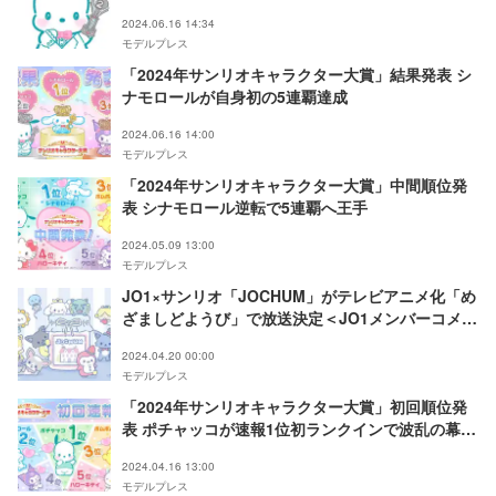
クター大賞】
2024.06.16 14:34
モデルプレス
「2024年サンリオキャラクター大賞」結果発表 シ
ナモロールが自身初の5連覇達成
2024.06.16 14:00
モデルプレス
「2024年サンリオキャラクター大賞」中間順位発
表 シナモロール逆転で5連覇へ王手
2024.05.09 13:00
モデルプレス
JO1×サンリオ「JOCHUM」がテレビアニメ化「め
ざましどようび」で放送決定＜JO1メンバーコメン
ト＞
2024.04.20 00:00
モデルプレス
「2024年サンリオキャラクター大賞」初回順位発
表 ポチャッコが速報1位初ランクインで波乱の幕開
け
2024.04.16 13:00
モデルプレス