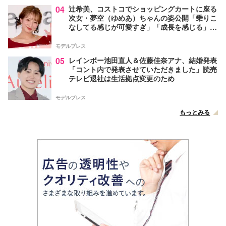
04
辻希美、コストコでショッピングカートに座る
次女・夢空（ゆめあ）ちゃんの姿公開「乗りこ
なしてる感じが可愛すぎ」「成長を感じる」の
声
モデルプレス
05
レインボー池田直人＆佐藤佳奈アナ、結婚発表
「コント内で発表させていただきました」読売
テレビ退社は生活拠点変更のため
モデルプレス
もっとみる