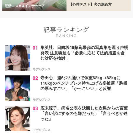
【心理テスト】恋の深め方
朝活コスメ＆インナーケア
記事ランキング
RANKING
01
集英社、日向坂46藤嶌果歩の写真集を巡り声明
発表 注意喚起も「必要に応じて法的措置を含
む対応を検討」
モデルプレス
02
寺田心、週6ジム通いで体重62kg→82kgに
110kgのベンチプレス持ち上げる姿披露「胸板
の厚みすごい」「かっこいい」と反響
モデルプレス
03
広末涼子、病名公表を決断した次男からの言葉
「言い訳にするのも嫌だった」「言うべきか迷
った」
モデルプレス