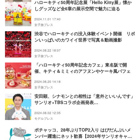
ハローキティ50周年記念展「Hello Kitty展」懐か
しグッズなど全6章の展示空間で魅力に迫る
2024.11.01 17:40
女子旅プレス
渋谷でハローキティの没入体験イベント開催 リボ
ンいっぱいのカワイイ世界で写真＆動画撮影
2024.08.22 18:07
女子旅プレス
「ハローキティ50周年記念カフェ」東名阪で開
催、キティ＆ミミィのアフヌンやケーキ風パフェ
2024.08.20 14:18
女子旅プレス
安田顕、シナモンとの相性は「意外といいんです」
サンリオ×TBSコラボ企画発表
【I.CINNAMOROLL】
2024.08.02 12:35
モデルプレス
ポチャッコ、28年ぶりTOP2入り はぴだんぶいメ
ンバー躍進にネット歓喜【2024年サンリオキャラ