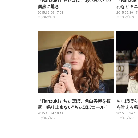
「Ranzuki」ちぃぽぽ、あいみぃとの
「Ranz
偶然に驚き
わなビキニ
2015.06.09 17:08
2015.05.30 17
モデルプレス
モデルプレス
「Ranzuki」ちぃぽぽ、色白美脚を披
ちぃぽぽら「
露 鳴り止まない“ちぃぽぽコール”
を叶える秘
2015.03.24 18:14
2015.03.24 13
モデルプレス
モデルプレス