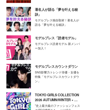
著名人が語る「夢を叶える秘
訣」
モデルプレス独自取材！著名人が
語る「夢を叶える秘訣」
モデルプレス「読者モデル」
モデルプレス読者モデル 新メンバ
ー加入！
モデルプレスカウントダウン
SNS影響力トレンド俳優・女優を
特集「モデルプレスカウントダウ
ン」
TOKYO GIRLS COLLECTION
2026 AUTUMN/WINTER × モ
デルプレス
"史上最大級のファッションフェス
タ"TGC情報をたっぷり紹介