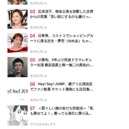
「かっこいい」と反響
モデルプレス
03
広末涼子、病名公表を決断した次男
からの言葉「言い訳にするのも嫌だっ
た」「言うべきか迷った」
モデルプレス
04
辻希美、コストコでショッピングカ
ートに座る次女・夢空（ゆめあ）ちゃん
の姿公開「乗りこなしてる感じが可愛す
ぎ」「成長を感じる」の声
モデルプレス
05
小栗旬、5年ぶり民放ドラマレギュ
ラー出演 横浜流星と唯一無二の異色のバ
ディで初共演【LOST10】
モデルプレス
06
Hey! Say! JUMP、横アリ公演決定
でファン歓喜 チケット価格にも注目集ま
る「激アツ」「平成に戻ったみたい」
モデルプレス
07
＜図々しい娘の友だち対処法＞「私
も乗せてよ！」断っても強引に乗り込ん
でくる友だち【第1話まんが】
ママスタ☆セレクト