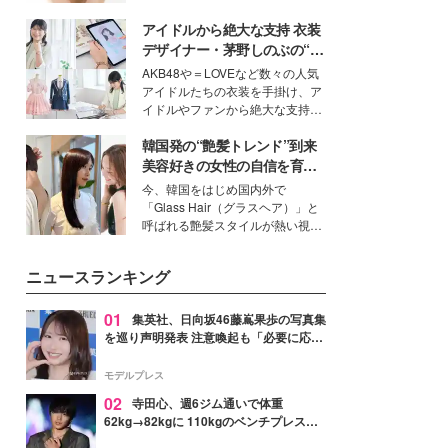
ーについて熱く語り合ってもらっ
いという読者も多いのでは？そん
た。
アイドルから絶大な支持 衣装
な美容の常識を大きく変える可能
性を秘めた、革新的な「Water
デザイナー・茅野しのぶの“可
Capturing Skin（ウォーターキャ
愛い”を作る美学＜「シチズン
AKB48や＝LOVEなど数々の人気
プチャリングスキン：捕水肌）」
クロスシー」インタビュー＞
アイドルたちの衣装を手掛け、ア
技術を、花王が構築した。
イドルやファンから絶大な支持を
得る、株式会社オサレカンパニー
韓国発の“艶髪トレンド”到来
取締役兼クリエイティブディレク
ター・茅野しのぶ。一人ひとりの
美容好きの女性の自信を育む
個性に寄り添い、魅力を引き出す
「ヘアケア事情」って？
今、韓国をはじめ国内外で
衣装作りは、多くの女性たちに勇
「Glass Hair（グラスヘア）」と
気と自信を与え続けている。
呼ばれる艶髪スタイルが熱い視線
を集めています。メイクやファッ
ションの完成度を高めるベースと
ニュースランキング
して、“髪そのものの美しさ”に改
めて注目する人が増えている様
子。今回は、そんな憧れの艶やか
01
集英社、日向坂46藤嶌果歩の写真集
な髪を日常で叶える、美容好きの
を巡り声明発表 注意喚起も「必要に応じ
女性たちのヘアケア事情を紹介し
て法的措置を含む対応を検討」
ます。
モデルプレス
02
寺田心、週6ジム通いで体重
62kg→82kgに 110kgのベンチプレス持
ち上げる姿披露「胸板の厚みすごい」