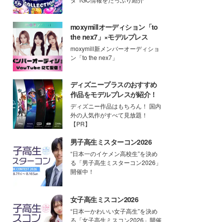
moxymillオーディション「to
the nex7」×モデルプレス
moxymill新メンバーオーディショ
ン「to the nex7」
ディズニープラスのおすすめ
作品をモデルプレスが紹介！
ディズニー作品はもちろん！ 国内
外の人気作がすべて見放題！
【PR】
男子高生ミスターコン2026
“日本一のイケメン高校生”を決め
る「男子高生ミスターコン2026」
開催中！
女子高生ミスコン2026
“日本一かわいい女子高生”を決め
る「女子高生ミスコン2026」開催