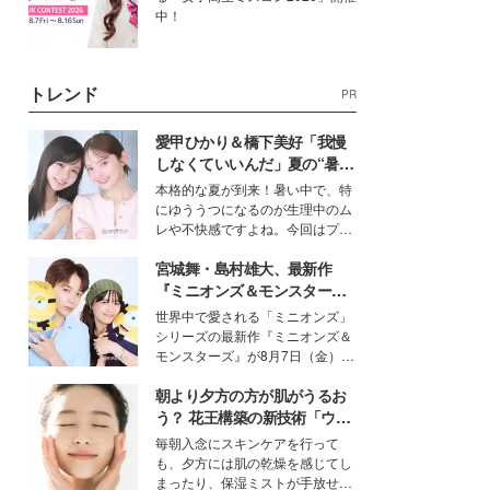
中！
トレンド
PR
愛甲ひかり＆橋下美好「我慢
しなくていいんだ」夏の“暑さ
対策”の新しい選択肢とは？
本格的な夏が到来！暑い中で、特
にゆううつになるのが生理中のム
レや不快感ですよね。今回はプラ
イベートでも仲良しで旅行好きな
宮城舞・島村雄大、最新作
モデル・愛甲ひかりさんと橋下美
好さんを迎えて本音で女子会トー
『ミニオンズ＆モンスター
ク。猛暑のお出かけを快適に過ご
ズ』の魅力熱弁 ハチャメチャ
世界中で愛される「ミニオンズ」
すヒントや、2人が感動した夏の
だけじゃない“友情と絆”に感
シリーズの最新作『ミニオンズ＆
生理の新常識にも迫りました。
動
モンスターズ』が8月7日（金）に
公開。モデルプレスでは、“大のミ
朝より夕方の方が肌がうるお
ニオン好き”という共通点を持つモ
デルの宮城舞と島村雄大の特別対
う？ 花王構築の新技術「ウォ
談をお届け！それぞれの視点か
ーターキャプチャリングスキ
毎朝入念にスキンケアを行って
ら、今作ならではの魅力や予想外
ン（捕水肌）」がスキンケア
も、夕方には肌の乾燥を感じてし
の感動をもたらす奥深いストーリ
の常識を変える予感
まったり、保湿ミストが手放せな