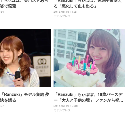
uki」ちぃぽぽ、美バストあら
「Ranzuki」ちぃぽぽ、体調不良訴え
姿で悩殺
る「悪化して血も出る」
:54
2015.05.15 11:21
モデルプレス
Ranzuki」モデル集結 夢
「Ranzuki」ちぃぽぽ、18歳バースデ
訣を語る
ー「大人と子供の境」 ファンから祝福
殺到
:27
2015.03.19 19:38
モデルプレス