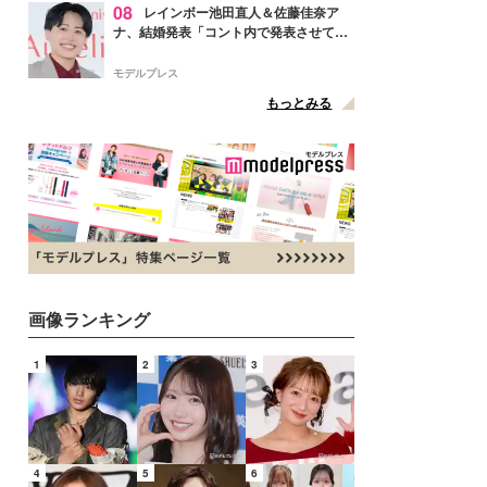
08
レインボー池田直人＆佐藤佳奈ア
ナ、結婚発表「コント内で発表させてい
ただきました」読売テレビ退社は生活拠
点変更のため
モデルプレス
もっとみる
画像ランキング
1
2
3
4
5
6