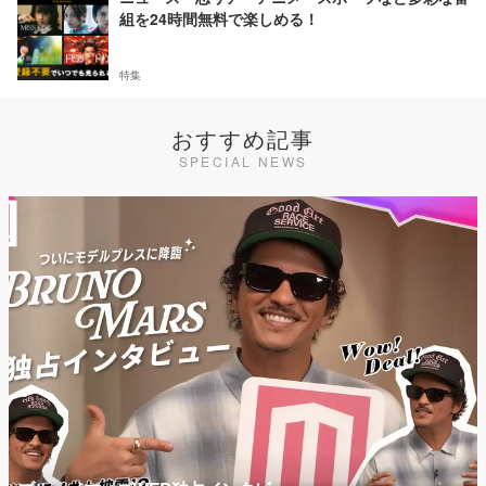
組を24時間無料で楽しめる！
特集
おすすめ記事
SPECIAL NEWS