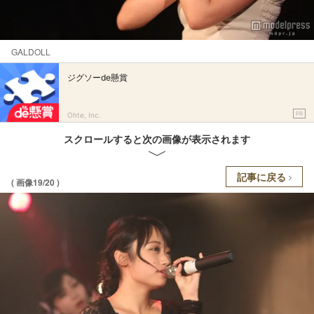
GALDOLL
ジグソーde懸賞
PR
Ohte, Inc.
スクロールすると次の画像が表示されます
記事に戻る
( 画像19/20 )