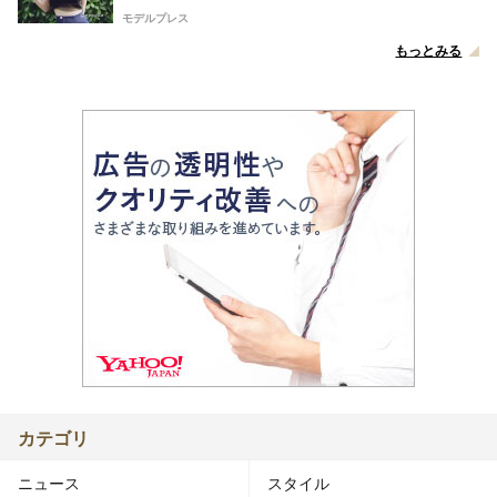
モデルプレス
もっとみる
カテゴリ
ニュース
スタイル