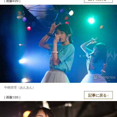
( 画像4/20 )
中嶋杏理（あんあん）
記事に戻る
( 画像1/20 )