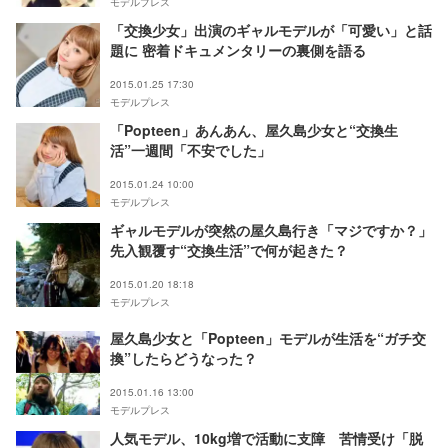
モデルプレス
「交換少女」出演のギャルモデルが「可愛い」と話
題に 密着ドキュメンタリーの裏側を語る
2015.01.25 17:30
モデルプレス
「Popteen」あんあん、屋久島少女と“交換生
活”一週間「不安でした」
2015.01.24 10:00
モデルプレス
ギャルモデルが突然の屋久島行き「マジですか？」
先入観覆す“交換生活”で何が起きた？
2015.01.20 18:18
モデルプレス
屋久島少女と「Popteen」モデルが生活を“ガチ交
換”したらどうなった？
2015.01.16 13:00
モデルプレス
人気モデル、10kg増で活動に支障 苦情受け「脱