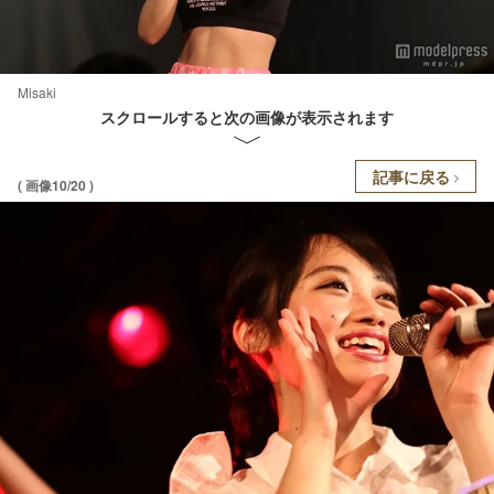
Misaki
スクロールすると次の画像が表示されます
記事に戻る
( 画像10/20 )