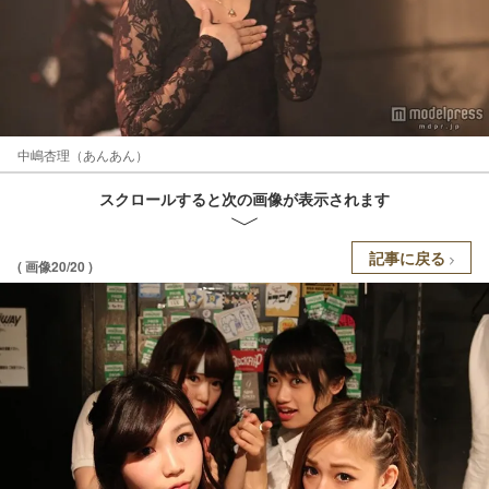
中嶋杏理（あんあん）
スクロールすると次の画像が表示されます
記事に戻る
( 画像20/20 )