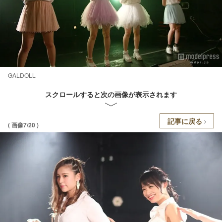
GALDOLL
スクロールすると次の画像が表示されます
記事に戻る
( 画像7/20 )