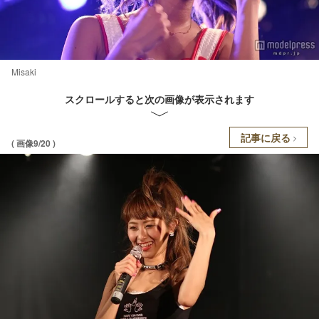
Misaki
スクロールすると次の画像が表示されます
記事に戻る
( 画像9/20 )