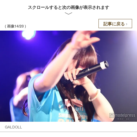
スクロールすると次の画像が表示されます
記事に戻る
( 画像14/20 )
GALDOLL