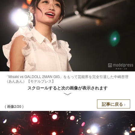
「Misaki vs GALDOLL 2MAN GIG」をもって芸能界を完全引退した中嶋杏理
（あんあん）【モデルプレス】
スクロールすると次の画像が表示されます
記事に戻る
( 画像2/20 )