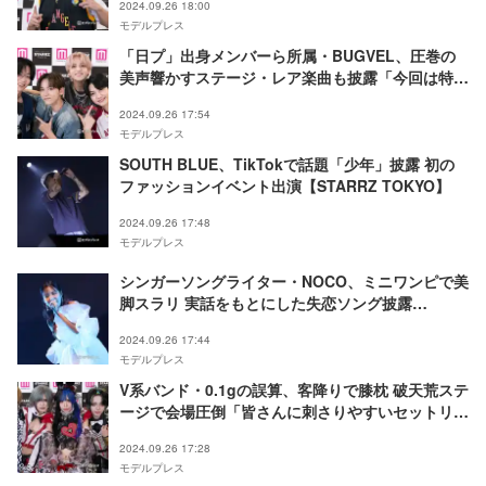
2024.09.26 18:00
モデルプレス
「日プ」出身メンバーら所属・BUGVEL、圧巻の
美声響かすステージ・レア楽曲も披露「今回は特別
に」ライラは初ランウェイ【STARRZ TOKYO】
2024.09.26 17:54
モデルプレス
SOUTH BLUE、TikTokで話題「少年」披露 初の
ファッションイベント出演【STARRZ TOKYO】
2024.09.26 17:48
モデルプレス
シンガーソングライター・NOCO、ミニワンピで美
脚スラリ 実話をもとにした失恋ソング披露
【STARRZ TOKYO】
2024.09.26 17:44
モデルプレス
V系バンド・0.1gの誤算、客降りで膝枕 破天荒ステ
ージで会場圧倒「皆さんに刺さりやすいセットリス
トにしました」【STARRZ TOKYO】
2024.09.26 17:28
モデルプレス