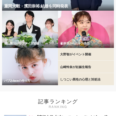
重岡大毅・濱田崇裕 結婚を同時発表
福山雅治がサプライズ登場
峯岸 夫からのキス告白
大野智がイベント開催
山崎怜奈が妊娠生報告
しつこい異性の心理と対処法
バブみfaceの作り方
記事ランキング
RANKING