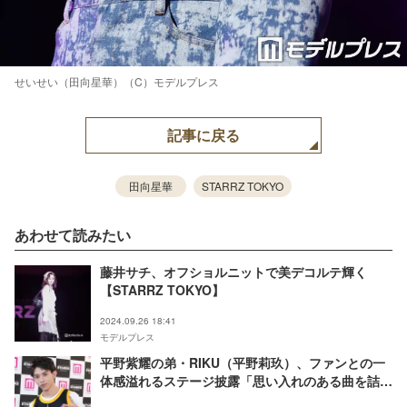
せいせい（田向星華）（C）モデルプレス
記事に戻る
田向星華
STARRZ TOKYO
あわせて読みたい
藤井サチ、オフショルニットで美デコルテ輝く
【STARRZ TOKYO】
2024.09.26 18:41
モデルプレス
平野紫耀の弟・RIKU（平野莉玖）、ファンとの一
体感溢れるステージ披露「思い入れのある曲を詰め
込んだ」【STARRZ TOKYO】