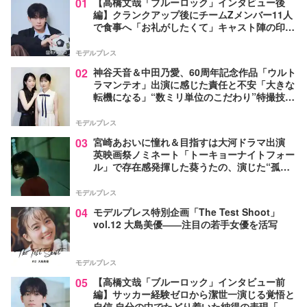
01
【高橋文哉「ブルーロック」インタビュー後
編】クランクアップ後にチームZメンバー11人
で食事へ「お礼がしたくて」キャスト陣の印象
＆ムードメーカー明かす
モデルプレス
02
神谷天音＆中田乃愛、60周年記念作品「ウルト
ラマンテオ」出演に感じた責任と不安「大きな
転機になる」“数ミリ単位のこだわり”特撮技術
に圧倒【インタビュー】
モデルプレス
03
宮崎あおいに憧れ＆目指すは大河ドラマ出演
英映画祭ノミネート「トーキョーナイトフォー
ル」で存在感発揮した葵うたの、演じた“孤
独”に共感【注目の人物】
モデルプレス
04
モデルプレス特別企画「The Test Shoot」
vol.12 大島美優――注目の若手女優を活写
モデルプレス
05
【高橋文哉「ブルーロック」インタビュー前
編】サッカー経験ゼロから潔世一演じる覚悟と
自信 自分の中でたどり着いた納得の表現「一