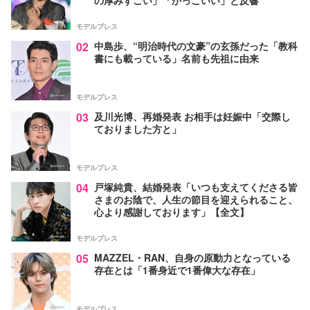
モデルプレス
02
中島歩、“明治時代の文豪”の玄孫だった「教科
書にも載っている」名前も先祖に由来
モデルプレス
03
及川光博、再婚発表 お相手は妊娠中「交際し
ておりました方と」
モデルプレス
04
戸塚純貴、結婚発表「いつも支えてくださる皆
さまのお陰で、人生の節目を迎えられること、
心より感謝しております」【全文】
モデルプレス
05
MAZZEL・RAN、自身の原動力となっている
存在とは「1番身近で1番偉大な存在」
モデルプレス