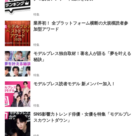
特集
業界初！ 全プラットフォーム横断の大規模読者参
加型アワード
特集
モデルプレス独自取材！著名人が語る「夢を叶える
秘訣」
特集
モデルプレス読者モデル 新メンバー加入！
特集
SNS影響力トレンド俳優・女優を特集「モデルプレ
スカウントダウン」
特集