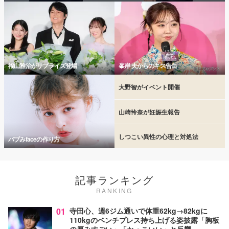
福山雅治がサプライズ登場
峯岸 夫からのキス告白
大野智がイベント開催
山崎怜奈が妊娠生報告
しつこい異性の心理と対処法
バブみfaceの作り方
記事ランキング
RANKING
01
寺田心、週6ジム通いで体重62kg→82kgに
110kgのベンチプレス持ち上げる姿披露「胸板
の厚みすごい」「かっこいい」と反響