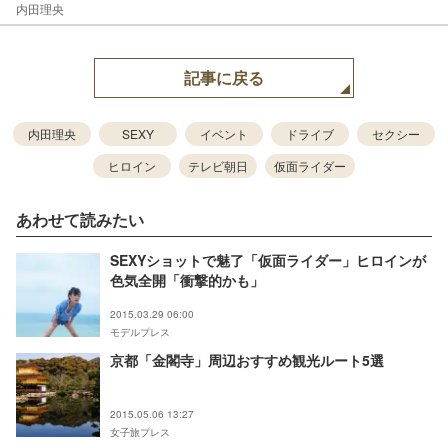
内田理央
記事に戻る
内田理央
SEXY
イベント
ドライブ
セクシー
ヒロイン
テレビ朝日
仮面ライダー
あわせて読みたい
SEXYショットで魅了「仮面ライダー」ヒロインが
色気全開「衝撃的かも」
2015.03.29 06:00
モデルプレス
京都「金閣寺」周辺おすすめ観光ルート5選
2015.05.06 13:27
女子旅プレス