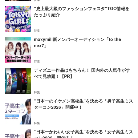
"史上最大級のファッションフェスタ"TGC情報を
たっぷり紹介
特集
moxymill新メンバーオーディション「to the
nex7」
特集
ディズニー作品はもちろん！ 国内外の人気作がす
べて見放題！【PR】
特集
“日本一のイケメン高校生”を決める「男子高生ミス
ターコン2026」開催中！
特集
“日本一かわいい女子高生”を決める「女子高生ミス
コン2026」開催中！