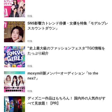
特集
SNS影響力トレンド俳優・女優を特集「モデルプレ
スカウントダウン」
特集
"史上最大級のファッションフェスタ"TGC情報を
たっぷり紹介
特集
moxymill新メンバーオーディション「to the
nex7」
特集
ディズニー作品はもちろん！ 国内外の人気作がす
べて見放題！【PR】