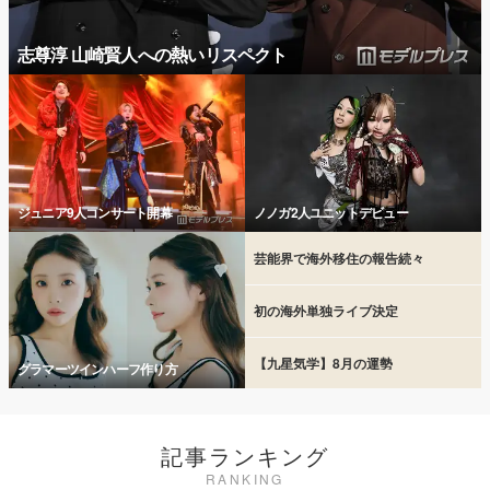
志尊淳 山崎賢人への熱いリスペクト
ジュニア9人コンサート開幕
ノノガ2人ユニットデビュー
芸能界で海外移住の報告続々
初の海外単独ライブ決定
【九星気学】8月の運勢
グラマーツインハーフ作り方
記事ランキング
RANKING