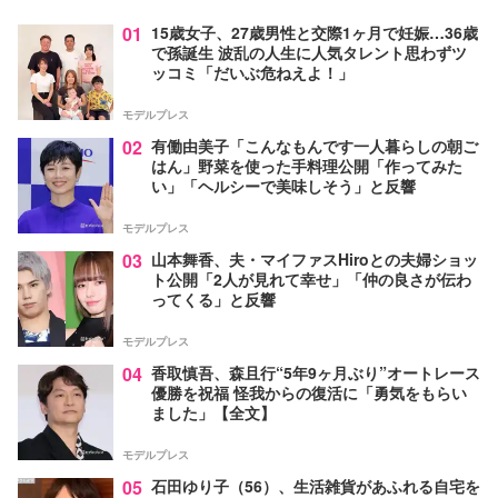
01
15歳女子、27歳男性と交際1ヶ月で妊娠…36歳
で孫誕生 波乱の人生に人気タレント思わずツ
ッコミ「だいぶ危ねえよ！」
モデルプレス
02
有働由美子「こんなもんです一人暮らしの朝ご
はん」野菜を使った手料理公開「作ってみた
い」「ヘルシーで美味しそう」と反響
モデルプレス
03
山本舞香、夫・マイファスHiroとの夫婦ショッ
ト公開「2人が見れて幸せ」「仲の良さが伝わ
ってくる」と反響
モデルプレス
04
香取慎吾、森且行“5年9ヶ月ぶり”オートレース
優勝を祝福 怪我からの復活に「勇気をもらい
ました」【全文】
モデルプレス
05
石田ゆり子（56）、生活雑貨があふれる自宅を