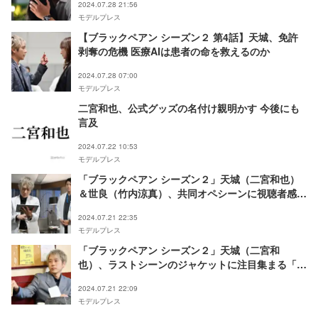
2024.07.28 21:56
い」
モデルプレス
【ブラックペアン シーズン２ 第4話】天城、免許
剥奪の危機 医療AIは患者の命を救えるのか
2024.07.28 07:00
モデルプレス
二宮和也、公式グッズの名付け親明かす 今後にも
言及
2024.07.22 10:53
モデルプレス
「ブラックペアン シーズン２」天城（二宮和也）
＆世良（竹内涼真）、共同オペシーンに視聴者感涙
BGMのクラシックに「鳥肌立った」「芸術的」の
2024.07.21 22:35
声
モデルプレス
「ブラックペアン シーズン２」天城（二宮和
也）、ラストシーンのジャケットに注目集まる「色
がリンクしてる」
2024.07.21 22:09
モデルプレス