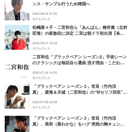
ンス・サンプル行うため韓国へ
2024.08.04 07:00
モデルプレス
松嶋菜々子・二宮和也ら「あんぱん」柳井嵩（北村
匠海）の家族役に決定 二宮は朝ドラ初出演【各キ
ャストコメント】
2024.08.01 13:03
モデルプレス
二宮和也「ブラックペアン シーズン2」手術シーン
のクラシックは毎話自ら選曲 流す理由・こだわり
明かす
2024.07.29 14:30
モデルプレス
「ブラックペアン シーズン２」世良（竹内涼
真）、渡海＆天城（二宮和也）の“Wセリフ回収”に
反響「痺れた」「ちゃんと受け継がれてる」
2024.07.28 22:08
モデルプレス
「ブラックペアン シーズン２」世良（竹内涼
真）、美和（葵わかな）をハグ 突然の胸キュンシ
ーンに視聴者沸く「身長差に悶絶」「包容力すご