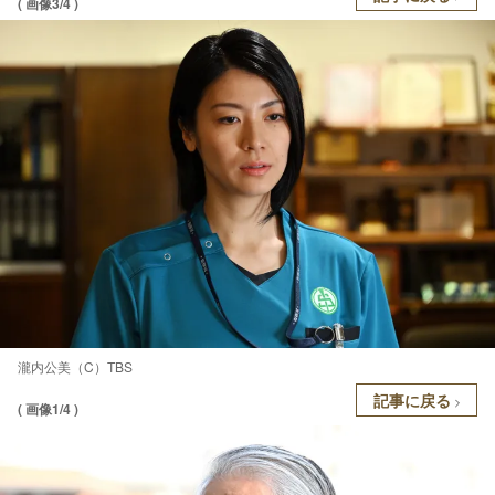
( 画像3/4 )
瀧内公美（C）TBS
記事に戻る
( 画像1/4 )