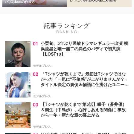
バブみfaceの作り方
記事ランキング
RANKING
01
小栗旬、5年ぶり民放ドラマレギュラー出演 横
浜流星と唯一無二の異色のバディで初共演
【LOST10】
モデルプレス
02
「Tシャツが乾くまで」最初はTシャツではな
かった「一気に“不倫感”が上がりませんか？」
タイトル決定の裏側＆物語に仕掛けたユニーク
な視点【脚本家・生方美久氏インタビュー】
モデルプレス
03
【Tシャツが乾くまで 第5話】咲子（蒼井優）
＆樹生（中島歩）、心許しあえる関係に 事故
から一年・新たな章の幕上がる
モデルプレス