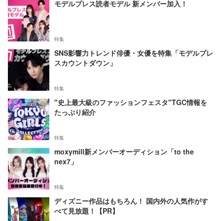
モデルプレス読者モデル 新メンバー加入！
特集
SNS影響力トレンド俳優・女優を特集「モデルプレ
スカウントダウン」
特集
"史上最大級のファッションフェスタ"TGC情報を
たっぷり紹介
特集
moxymill新メンバーオーディション「to the
nex7」
特集
ディズニー作品はもちろん！ 国内外の人気作がす
べて見放題！【PR】