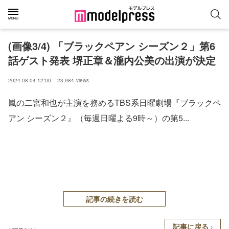
(画像3/4) 「ブラックペアン シーズン２」第6
話ゲスト発表 堺正章＆瀧内公美の出演が決定
2024.08.04 12:00
23,984
views
嵐の二宮和也が主演を務めるTBS系日曜劇場『ブラックペ
アン シーズン２』（毎週日曜よる9時～）の第5...
記事の続きを読む
記事に戻る