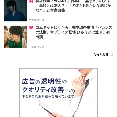
04
松坂桃李「VIVANT」台本に「黒須M」の文字
「黒須とは別人？」「乃木とFみたいな感じか
な？」と考察白熱
モデルプレス
05
コムドットゆうたら、橋本環奈主演「バカンス
の法則」サプライズ登場 ひゅうがは連ドラ初
出演
モデルプレス
もっとみる