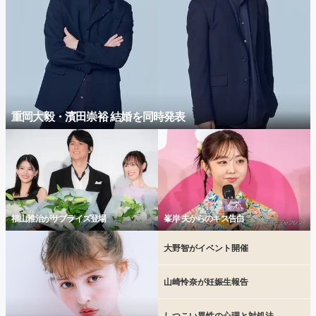
重岡大毅・濱田崇裕 結婚を同時発表
福山雅治がサプライズ登場
峯岸 夫からのキス告白
大野智がイベント開催
山崎怜奈が妊娠生報告
しつこい異性の心理と対処法