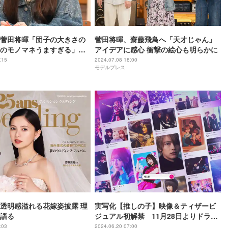
菅田将暉「団子の大きさの
菅田将暉、齋藤飛鳥へ「天才じゃん」
のモノマネうますぎる」シ
アイデアに感心 衝撃の絵心も明らかに
続々披露に反響
:15
2024.07.08 18:00
モデルプレス
透明感溢れる花嫁姿披露 理
実写化【推しの子】映像＆ティザービ
語る
ジュアル初解禁 11月28日よりドラマ
シリーズ配信・12月20日より映画公開
:03
2024.06.20 07:00