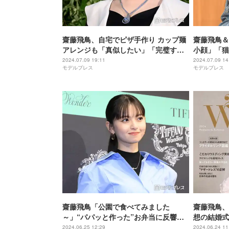
齋藤飛鳥、自宅でピザ手作り カップ麺
齋藤飛鳥＆
アレンジも「真似したい」「完璧すぎ
小顔」「猫
ない？」と話題に
ュールな姿
2024.07.09 19:11
2024.07.09 14
モデルプレス
モデルプレス
齋藤飛鳥「公園で食べてみました
齋藤飛鳥、
～」“パパッと作った”お弁当に反響
想の結婚式
「美味しそう」「食べたい」
2024.06.25 12:29
2024.06.24 11