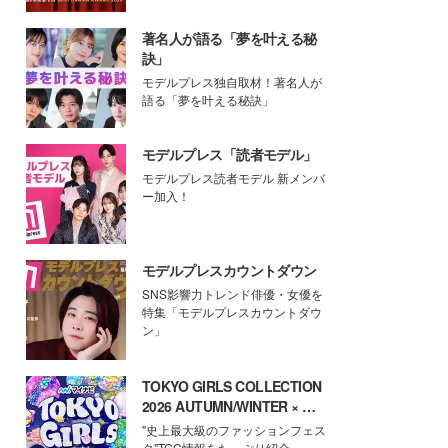
著名人が語る「夢を叶える秘
訣」
モデルプレス独自取材！著名人が
語る「夢を叶える秘訣」
モデルプレス「読者モデル」
モデルプレス読者モデル 新メンバ
ー加入！
モデルプレスカウントダウン
SNS影響力トレンド俳優・女優を
特集「モデルプレスカウントダウ
ン」
TOKYO GIRLS COLLECTION
2026 AUTUMN/WINTER × モ
デルプレス
"史上最大級のファッションフェス
タ"TGC情報をたっぷり紹介