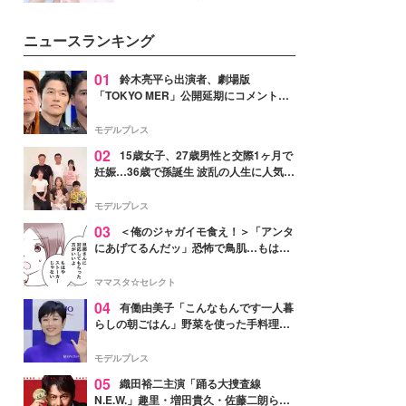
ーについて熱く語り合ってもらっ
イベートでも仲良しで旅行好きな
た。
モデル・愛甲ひかりさんと橋下美
ニュースランキング
好さんを迎えて本音で女子会トー
ク。猛暑のお出かけを快適に過ご
すヒントや、2人が感動した夏の
01
鈴木亮平ら出演者、劇場版
生理の新常識にも迫りました。
「TOKYO MER」公開延期にコメント
「現実のヒーローたちにチームMERから
最大の敬意とエールを」
モデルプレス
02
15歳女子、27歳男性と交際1ヶ月で
妊娠…36歳で孫誕生 波乱の人生に人気タ
レント思わずツッコミ「だいぶ危ねえ
よ！」
モデルプレス
03
＜俺のジャガイモ食え！＞「アンタ
にあげてるんだッ」恐怖で鳥肌…もはや
ストーカー？【第3話まんが】
ママスタ☆セレクト
04
有働由美子「こんなもんです一人暮
らしの朝ごはん」野菜を使った手料理公
開「作ってみたい」「ヘルシーで美味し
そう」と反響
モデルプレス
05
織田裕二主演「踊る大捜査線
N.E.W.」趣里・増田貴久・佐藤二朗ら新