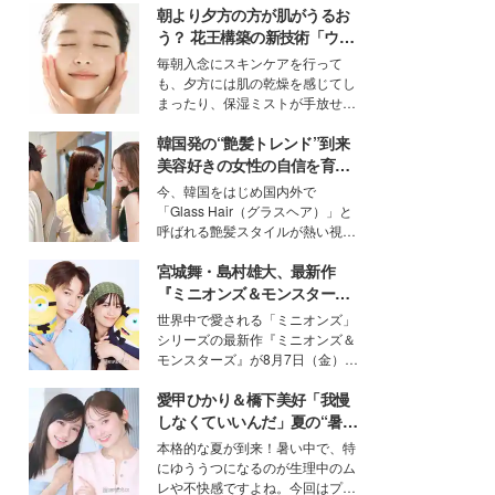
朝より夕方の方が肌がうるお
う？ 花王構築の新技術「ウォ
ーターキャプチャリングスキ
毎朝入念にスキンケアを行って
ン（捕水肌）」がスキンケア
も、夕方には肌の乾燥を感じてし
の常識を変える予感
まったり、保湿ミストが手放せな
いという読者も多いのでは？そん
韓国発の“艶髪トレンド”到来
な美容の常識を大きく変える可能
性を秘めた、革新的な「Water
美容好きの女性の自信を育む
Capturing Skin（ウォーターキャ
「ヘアケア事情」って？
今、韓国をはじめ国内外で
プチャリングスキン：捕水肌）」
「Glass Hair（グラスヘア）」と
技術を、花王が構築した。
呼ばれる艶髪スタイルが熱い視線
を集めています。メイクやファッ
宮城舞・島村雄大、最新作
ションの完成度を高めるベースと
して、“髪そのものの美しさ”に改
『ミニオンズ＆モンスター
めて注目する人が増えている様
ズ』の魅力熱弁 ハチャメチャ
世界中で愛される「ミニオンズ」
子。今回は、そんな憧れの艶やか
だけじゃない“友情と絆”に感
シリーズの最新作『ミニオンズ＆
な髪を日常で叶える、美容好きの
動
モンスターズ』が8月7日（金）に
女性たちのヘアケア事情を紹介し
公開。モデルプレスでは、“大のミ
ます。
愛甲ひかり＆橋下美好「我慢
ニオン好き”という共通点を持つモ
デルの宮城舞と島村雄大の特別対
しなくていいんだ」夏の“暑さ
談をお届け！それぞれの視点か
対策”の新しい選択肢とは？
本格的な夏が到来！暑い中で、特
ら、今作ならではの魅力や予想外
にゆううつになるのが生理中のム
の感動をもたらす奥深いストーリ
レや不快感ですよね。今回はプラ