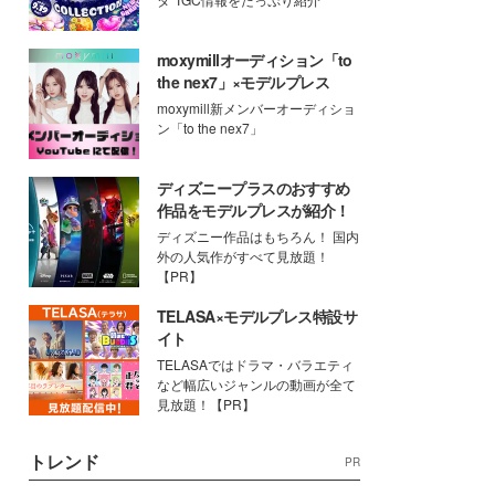
moxymillオーディション「to
the nex7」×モデルプレス
moxymill新メンバーオーディショ
ン「to the nex7」
ディズニープラスのおすすめ
作品をモデルプレスが紹介！
ディズニー作品はもちろん！ 国内
外の人気作がすべて見放題！
【PR】
TELASA×モデルプレス特設サ
イト
TELASAではドラマ・バラエティ
など幅広いジャンルの動画が全て
見放題！【PR】
トレンド
PR