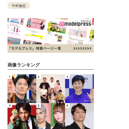
中村倫也
画像ランキング
1
2
3
4
5
6