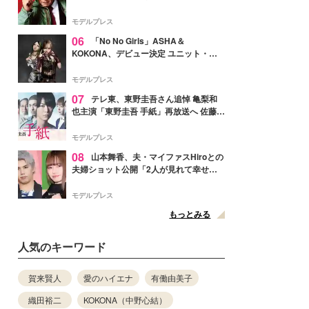
メンバー紹介映像解禁 各キャラクター象
徴する“謎のキーワード”も
モデルプレス
06
「No No Girls」ASHA＆
KOKONA、デビュー決定 ユニット・
TAKARAとしてセルフプロデュース楽曲
リリースへ
モデルプレス
07
テレ東、東野圭吾さん追悼 亀梨和
也主演「東野圭吾 手紙」再放送へ 佐藤隆
太・本田翼・中村倫也ら出演
モデルプレス
08
山本舞香、夫・マイファスHiroとの
夫婦ショット公開「2人が見れて幸せ」
「仲の良さが伝わってくる」と反響
モデルプレス
もっとみる
人気のキーワード
賀来賢人
愛のハイエナ
有働由美子
織田裕二
KOKONA（中野心結）