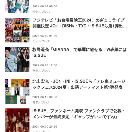
る
2024.06.19 09:00
モデルプレス
フジテレビ「お台場冒険王2024」めざましライブ
開催決定 JO1・DISH//・TXT・IS:SUEら第1弾出演
者17組解禁
2024.06.19 04:00
モデルプレス
杉野遥亮「GIANNA」で華麗に魅せる W表紙には
IS:SUE
2024.06.18 12:00
モデルプレス
北山宏光・JO1・INI・IS:SUEら「テレ東ミュージ
ックフェス2024夏」出演アーティスト第1弾発表
2024.06.12 06:00
モデルプレス
IS:SUE、ファンネーム発表 ファンクラブで公募・
メンバーが最終決定「ギャップがいいですね」
2024.06.10 20:26
モデルプレス