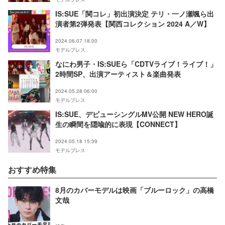
IS:SUE「関コレ」初出演決定 テリ・⼀ノ瀬颯ら出
演者第2弾発表【関西コレクション 2024 A／W】
2024.06.07 18:00
モデルプレス
なにわ男子・IS:SUEら「CDTVライブ！ライブ！」
2時間SP、出演アーティスト＆楽曲発表
2024.05.28 06:00
モデルプレス
IS:SUE、デビューシングルMV公開 NEW HERO誕
生の瞬間を隠喩的に表現【CONNECT】
2024.05.18 15:39
モデルプレス
おすすめ特集
8月のカバーモデルは映画「ブルーロック」の高橋
文哉