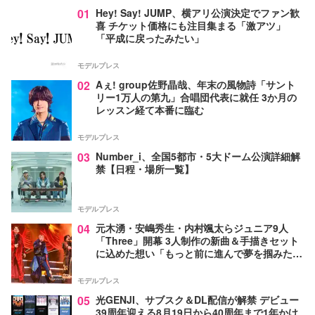
01
Hey! Say! JUMP、横アリ公演決定でファン歓
喜 チケット価格にも注目集まる「激アツ」
「平成に戻ったみたい」
モデルプレス
02
Aぇ! group佐野晶哉、年末の風物詩「サント
リー1万人の第九」合唱団代表に就任 3か月の
レッスン経て本番に臨む
モデルプレス
03
Number_i、全国5都市・5大ドーム公演詳細解
禁【日程・場所一覧】
モデルプレス
04
元木湧・安嶋秀生・内村颯太らジュニア9人
「Three」開幕 3人制作の新曲＆手描きセット
に込めた想い「もっと前に進んで夢を掴みた
い」【ゲネプロレポ】
モデルプレス
05
光GENJI、サブスク＆DL配信が解禁 デビュー
39周年迎える8月19日から40周年まで1年かけ