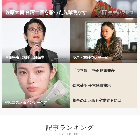
佐藤大樹 台湾土産を贈った先輩明かす
再婚発表 お相手は妊娠中
ラスト30秒で状況一変
「ウマ娘」声優 結婚発表
鈴木砂羽 子宮筋腫摘出
都合のよい恋を卒業するには
朝活コスメ＆インナーケア
記事ランキング
RANKING