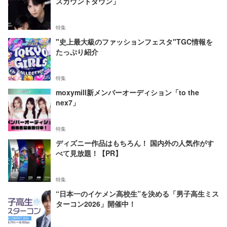
スカウントダウン」
特集
"史上最大級のファッションフェスタ"TGC情報を
たっぷり紹介
特集
moxymill新メンバーオーディション「to the
nex7」
特集
ディズニー作品はもちろん！ 国内外の人気作がす
べて見放題！【PR】
特集
“日本一のイケメン高校生”を決める「男子高生ミス
ターコン2026」開催中！