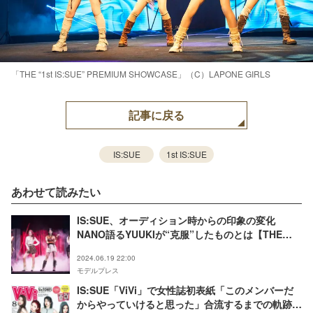
「THE “1st IS:SUE” PREMIUM SHOWCASE」（C）LAPONE GIRLS
記事に戻る
IS:SUE
1st IS:SUE
あわせて読みたい
IS:SUE、オーディション時からの印象の変化
NANO語るYUUKIが“克服”したものとは【THE
“1st IS:SUE” PREMIUM SHOWCASE】
2024.06.19 22:00
モデルプレス
IS:SUE「ViVi」で⼥性誌初表紙「このメンバーだ
からやっていけると思った」合流するまでの軌跡語