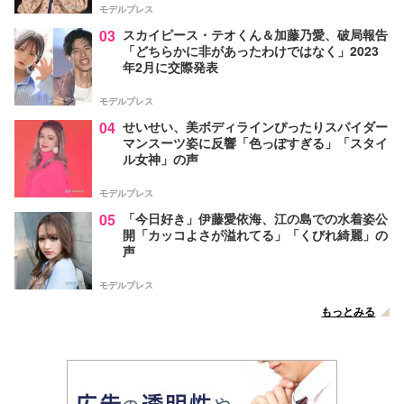
モデルプレス
03
スカイピース・テオくん＆加藤乃愛、破局報告
「どちらかに非があったわけではなく」2023
年2月に交際発表
モデルプレス
04
せいせい、美ボディラインぴったりスパイダー
マンスーツ姿に反響「色っぽすぎる」「スタイ
ル女神」の声
モデルプレス
05
「今日好き」伊藤愛依海、江の島での水着姿公
開「カッコよさが溢れてる」「くびれ綺麗」の
声
モデルプレス
もっとみる