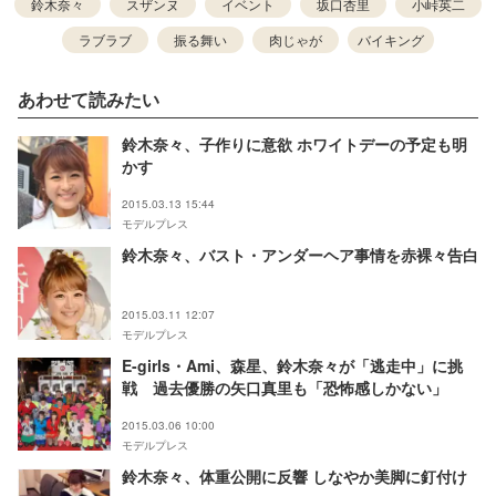
鈴木奈々
スザンヌ
イベント
坂口杏里
小峠英二
ラブラブ
振る舞い
肉じゃが
バイキング
あわせて読みたい
鈴木奈々、子作りに意欲 ホワイトデーの予定も明
かす
2015.03.13 15:44
モデルプレス
鈴木奈々、バスト・アンダーヘア事情を赤裸々告白
2015.03.11 12:07
モデルプレス
E-girls・Ami、森星、鈴木奈々が「逃走中」に挑
戦 過去優勝の矢口真里も「恐怖感しかない」
2015.03.06 10:00
モデルプレス
鈴木奈々、体重公開に反響 しなやか美脚に釘付け