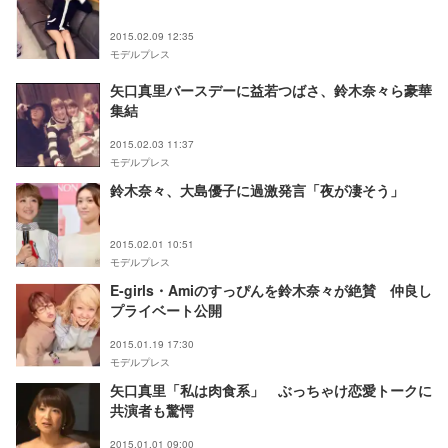
2015.02.09 12:35
モデルプレス
矢口真里バースデーに益若つばさ、鈴木奈々ら豪華
集結
2015.02.03 11:37
モデルプレス
鈴木奈々、大島優子に過激発言「夜が凄そう」
2015.02.01 10:51
モデルプレス
E-girls・Amiのすっぴんを鈴木奈々が絶賛 仲良し
プライベート公開
2015.01.19 17:30
モデルプレス
矢口真里「私は肉食系」 ぶっちゃけ恋愛トークに
共演者も驚愕
2015.01.01 09:00