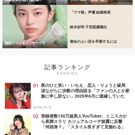
「ウマ娘」声優 結婚発表
鈴木砂羽 子宮筋腫摘出
都合のよい恋を卒業するには
朝活コスメ＆インナーケア
記事ランキング
RANKING
01
夜のひと笑い・いちえ、恋人・りょうと破局
涙ながらに決断の理由語る「ファンの人とか家
族に申し訳ない」2025年6月に復縁していた
モデルプレス
02
登録者数130万超美人YouTuber、ミニスカか
ら美脚スラリ カジュアルコーデ披露に反響
「何頭身？」「スタイル良すぎて見惚れる」