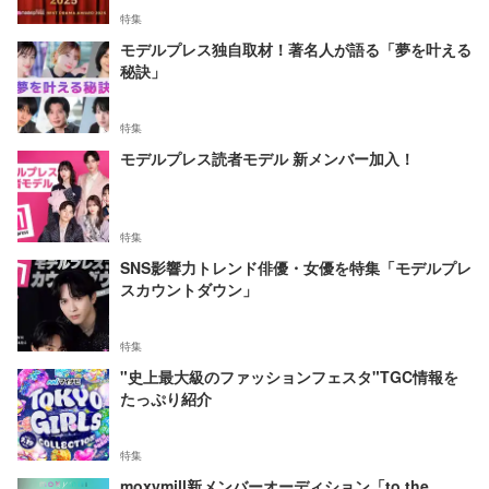
特集
モデルプレス独自取材！著名人が語る「夢を叶える
秘訣」
特集
モデルプレス読者モデル 新メンバー加入！
特集
SNS影響力トレンド俳優・女優を特集「モデルプレ
スカウントダウン」
特集
"史上最大級のファッションフェスタ"TGC情報を
たっぷり紹介
特集
moxymill新メンバーオーディション「to the