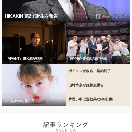
HIKAKIN 第2子誕生を報告
「VIVANT」違和感が話題
“超特急・8号車の日”登録
ボイメンが改名・契約終了
山崎怜奈が妊娠生報告
片思い中は逆効果なNG行動
バブみfaceの作り方
記事ランキング
RANKING