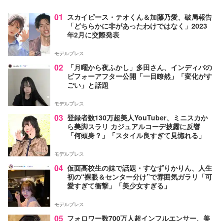
01
スカイピース・テオくん＆加藤乃愛、破局報告
「どちらかに非があったわけではなく」2023
年2月に交際発表
モデルプレス
02
「月曜から夜ふかし」多田さん、インディバの
ビフォーアフター公開「一目瞭然」「変化がす
ごい」と話題
モデルプレス
03
登録者数130万超美人YouTuber、ミニスカか
ら美脚スラリ カジュアルコーデ披露に反響
「何頭身？」「スタイル良すぎて見惚れる」
モデルプレス
04
仮面高校生の妹で話題・すなずりかりん、人生
初の“裸眼＆センター分け”で雰囲気ガラリ「可
愛すぎて衝撃」「美少女すぎる」
モデルプレス
05
フォロワー数700万人超インフルエンサー、美