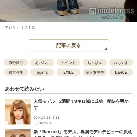
アレサ・ ネスミス
記事に戻る
原野愛弓
あいみぃ
イベント
ちんぱん
ねもやよ
根本弥生
ageha
EXILE
華沢友里奈
Da-iCE
あわせて読みたい
人気モデル、2週間で8キロ減に成功 秘訣を明か
す
2014.07.23 15:33
モデルプレス
新「Ranzuki」モデル、専属モデルデビューの決意