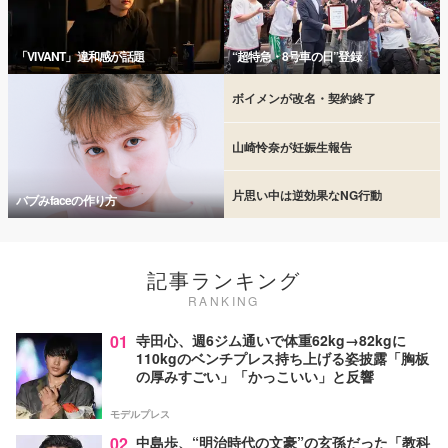
「VIVANT」違和感が話題
“超特急・8号車の日”登録
ボイメンが改名・契約終了
山崎怜奈が妊娠生報告
片思い中は逆効果なNG行動
バブみfaceの作り方
記事ランキング
RANKING
01
寺田心、週6ジム通いで体重62kg→82kgに
110kgのベンチプレス持ち上げる姿披露「胸板
の厚みすごい」「かっこいい」と反響
モデルプレス
02
中島歩、“明治時代の文豪”の玄孫だった「教科