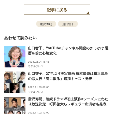
記事に戻る
唐沢寿明
山口智子
あわせて読みたい
山口智子、YouTubeチャンネル開設のきっかけ 還
暦を前に心境変化
2024.02.04 18:46
モデルプレス
山口智子、27年ぶり実写映画 橋本環奈は横浜流星
の恋人役「春に散る」追加キャスト発表
2022.11.29 06:00
モデルプレス
唐沢寿明、連続ドラマW初主演作3シーズンにわた
り放送決定 町田啓太らレギュラー出演者も発表＜
連続ドラマW フィクサー＞
2022.11.02 12:00