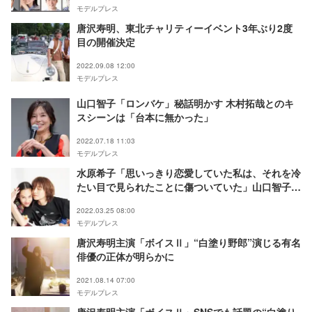
モデルプレス
唐沢寿明、東北チャリティーイベント3年ぶり2度
目の開催決定
2022.09.08 12:00
モデルプレス
山口智子「ロンバケ」秘話明かす 木村拓哉とのキ
スシーンは「台本に無かった」
2022.07.18 11:03
モデルプレス
水原希子「思いっきり恋愛していた私は、それを冷
たい目で見られたことに傷ついていた」山口智子と
の出会いが変えたものとは
2022.03.25 08:00
モデルプレス
唐沢寿明主演「ボイスⅡ」“白塗り野郎”演じる有名
俳優の正体が明らかに
2021.08.14 07:00
モデルプレス
唐沢寿明主演「ボイスⅡ」SNSでも話題の“白塗り