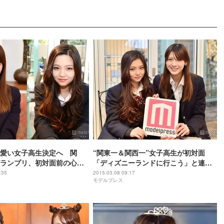
可愛い女子高生決定へ 関
“関東一＆関西一”女子高生が初対面
ランプリ、初対面前の心境
「ディズニーランドに行こう」と連絡
デルプレスが直撃＞
先を交換
:35
2015.03.08 09:17
モデルプレス