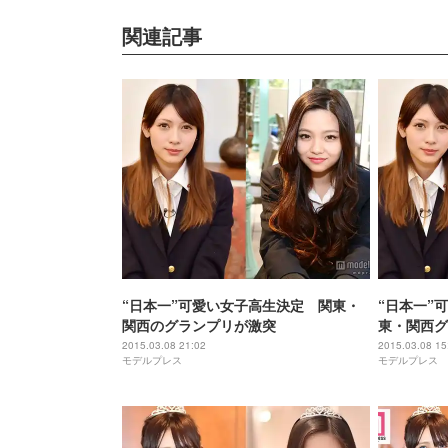
関連記事
“日本一”可愛い女子高生決定 関東・
“日本一”
関西のグランプリが激突
東・関西グ
に迫る＜モ
2015.03.08 21:02
2015.03.08 15
モデルプレス
モデルプレス