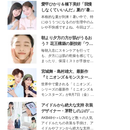
愛甲ひかり＆橋下美好「我慢
しなくていいんだ」夏の“暑さ
対策”の新しい選択肢とは？
本格的な夏が到来！暑い中で、特
にゆううつになるのが生理中のム
レや不快感ですよね。今回はプラ
イベートでも仲良しで旅行好きな
朝より夕方の方が肌がうるお
モデル・愛甲ひかりさんと橋下美
好さんを迎えて本音で女子会トー
う？ 花王構築の新技術「ウォ
ク。猛暑のお出かけを快適に過ご
ーターキャプチャリングスキ
毎朝入念にスキンケアを行って
すヒントや、2人が感動した夏の
ン（捕水肌）」がスキンケア
も、夕方には肌の乾燥を感じてし
生理の新常識にも迫りました。
の常識を変える予感
まったり、保湿ミストが手放せな
いという読者も多いのでは？そん
宮城舞・島村雄大、最新作
な美容の常識を大きく変える可能
性を秘めた、革新的な「Water
『ミニオンズ＆モンスター
Capturing Skin（ウォーターキャ
ズ』の魅力熱弁 ハチャメチャ
世界中で愛される「ミニオンズ」
プチャリングスキン：捕水肌）」
だけじゃない“友情と絆”に感
シリーズの最新作『ミニオンズ＆
技術を、花王が構築した。
動
モンスターズ』が8月7日（金）に
公開。モデルプレスでは、“大のミ
アイドルから絶大な支持 衣装
ニオン好き”という共通点を持つモ
デルの宮城舞と島村雄大の特別対
デザイナー・茅野しのぶの“可
談をお届け！それぞれの視点か
愛い”を作る美学＜「シチズン
AKB48や＝LOVEなど数々の人気
ら、今作ならではの魅力や予想外
クロスシー」インタビュー＞
アイドルたちの衣装を手掛け、ア
の感動をもたらす奥深いストーリ
イドルやファンから絶大な支持を