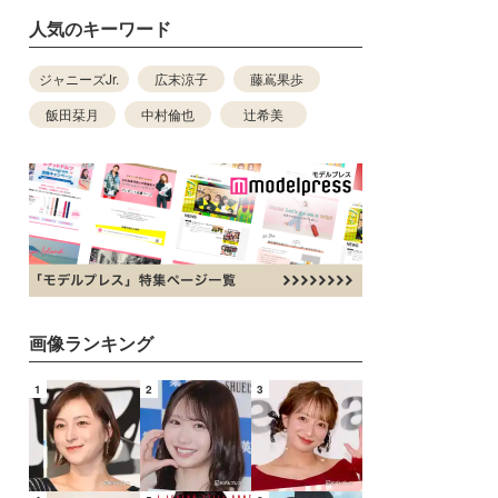
人気のキーワード
ジャニーズJr.
広末涼子
藤嶌果歩
飯田栞月
中村倫也
辻希美
画像ランキング
1
2
3