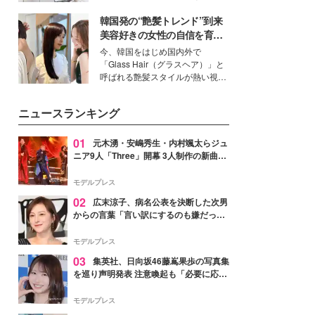
ーについて熱く語り合ってもらっ
得る、株式会社オサレカンパニー
た。
韓国発の“艶髪トレンド”到来
取締役兼クリエイティブディレク
ター・茅野しのぶ。一人ひとりの
美容好きの女性の自信を育む
個性に寄り添い、魅力を引き出す
「ヘアケア事情」って？
今、韓国をはじめ国内外で
衣装作りは、多くの女性たちに勇
「Glass Hair（グラスヘア）」と
気と自信を与え続けている。
呼ばれる艶髪スタイルが熱い視線
を集めています。メイクやファッ
ションの完成度を高めるベースと
ニュースランキング
して、“髪そのものの美しさ”に改
めて注目する人が増えている様
子。今回は、そんな憧れの艶やか
01
元木湧・安嶋秀生・内村颯太らジュ
な髪を日常で叶える、美容好きの
ニア9人「Three」開幕 3人制作の新曲＆
女性たちのヘアケア事情を紹介し
手描きセットに込めた想い「もっと前に
ます。
進んで夢を掴みたい」【ゲネプロレポ】
モデルプレス
02
広末涼子、病名公表を決断した次男
からの言葉「言い訳にするのも嫌だっ
た」「言うべきか迷った」
モデルプレス
03
集英社、日向坂46藤嶌果歩の写真集
を巡り声明発表 注意喚起も「必要に応じ
て法的措置を含む対応を検討」
モデルプレス