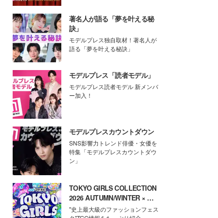
著名人が語る「夢を叶える秘
訣」
モデルプレス独自取材！著名人が
語る「夢を叶える秘訣」
モデルプレス「読者モデル」
モデルプレス読者モデル 新メンバ
ー加入！
モデルプレスカウントダウン
SNS影響力トレンド俳優・女優を
特集「モデルプレスカウントダウ
ン」
TOKYO GIRLS COLLECTION
2026 AUTUMN/WINTER × モ
デルプレス
"史上最大級のファッションフェス
タ"TGC情報をたっぷり紹介