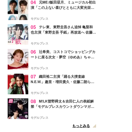
04
元ME:I飯田栞月、ミュージカル初出
演「この上ない喜びとともに大変光栄」
4年ぶり上演「ファントム」城田優らキ
ャスト発表
モデルプレス
05
テレ東、東野圭吾さん追悼 亀梨和
也主演「東野圭吾 手紙」再放送へ 佐藤隆
太・本田翼・中村倫也ら出演
モデルプレス
06
辻希美、コストコでショッピングカ
ートに座る次女・夢空（ゆめあ）ちゃん
の姿公開「乗りこなしてる感じが可愛す
ぎ」「成長を感じる」の声
モデルプレス
07
織田裕二主演「踊る大捜査線
N.E.W.」趣里・増田貴久・佐藤二朗ら新
メンバー紹介映像解禁 各キャラクター象
徴する“謎のキーワード”も
モデルプレス
08
M!LK曽野舜太＆吉田仁人の表紙解
禁「モデルプレスカウントダウンマガジ
ン」巻頭に登場
モデルプレス
もっとみる