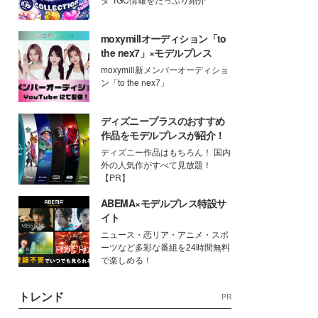
moxymillオーディション「to
the nex7」×モデルプレス
moxymill新メンバーオーディショ
ン「to the nex7」
ディズニープラスのおすすめ
作品をモデルプレスが紹介！
ディズニー作品はもちろん！ 国内
外の人気作がすべて見放題！
【PR】
ABEMA×モデルプレス特設サ
イト
ニュース・恋リア・アニメ・スポ
ーツなど多彩な番組を24時間無料
で楽しめる！
トレンド
PR