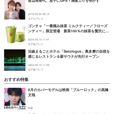
渡辺美奈代、息子にGPS？溺愛ぶりを明かす
2018.05.04 09:13
モデルプレス
ゴンチャ「一番摘み抹茶 ミルクティー／フローズ
ンティー」限定登場 新茶100％の抹茶を贅沢に使
用
2024.05.15 11:47
女子旅プレス
沿線まるごとホテル「Satologue」奥多摩の自然を
感じるレストラン＆薪サウナが先行オープン
2024.05.15 11:26
女子旅プレス
おすすめ特集
8月のカバーモデルは映画「ブルーロック」の高橋
文哉
特集