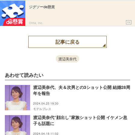
ジグソーde懸賞
PR
Ohte, Inc.
記事に戻る
渡辺美奈代
あわせて読みたい
渡辺美奈代、夫＆次男との3ショット公開 結婚28周
年を報告
2024.04.25 19:30
モデルプレス
渡辺美奈代“顔出し”家族ショット公開 イケメン息
子も話題に
2024.04.18 11:02