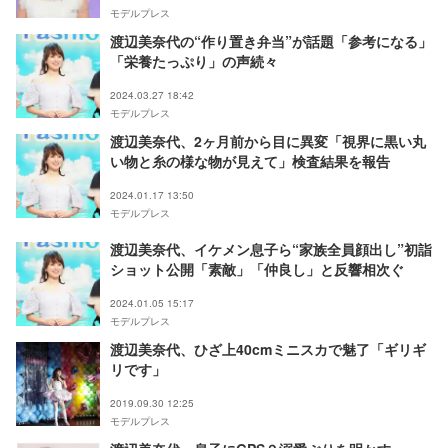
モデルプレス
渡辺美奈代の“作り置き弁当”が話題「参考になる」
「栄養たっぷり」の声続々
2024.03.27 18:42
モデルプレス
渡辺美奈代、2ヶ月前から目に異変「視界に黒い丸
い物と糸の様な物が見えて」検査結果を報告
2024.01.17 13:50
モデルプレス
渡辺美奈代、イケメン息子ら“家族全員顔出し”初詣
ショット公開「素敵」「仲良し」と反響相次ぐ
2024.01.05 15:17
モデルプレス
渡辺美奈代、ひざ上40cmミニスカで魅了「ギリギ
リです」
2019.09.30 12:25
モデルプレス