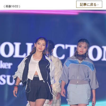
記事に戻る
( 画像10/22 )