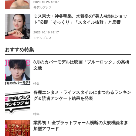
2023.10.25 18:07
モデルプレス
ミス東大・神谷明采、水着姿の“美人4姉妹ショッ
ト”公開「そっくり」「スタイル抜群」と反響
2023.10.16 18:17
モデルプレス
おすすめ特集
8月のカバーモデルは映画「ブルーロック」の高橋
文哉
特集
各種エンタメ・ライフスタイルにまつわるランキン
グ＆読者アンケート結果を発表
特集
業界初！ 全プラットフォーム横断の大規模読者参
加型アワード