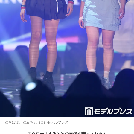
ゆきぽよ、ゆみちぃ（C）モデルプレス
スクロールすると次の画像が表示されます