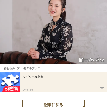
神谷明采（C）モデルプレス
ジグソーde懸賞
PR
Ohte, Inc.
記事に戻る