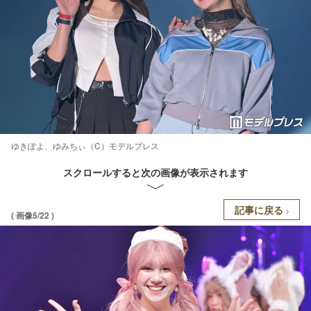
ゆきぽよ、ゆみちぃ（C）モデルプレス
スクロールすると次の画像が表示されます
記事に戻る
( 画像5/22 )