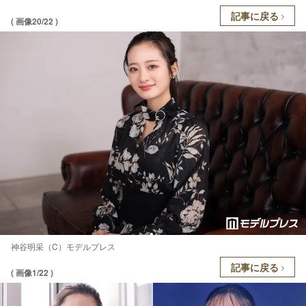
記事に戻る
( 画像20/22 )
神谷明采（C）モデルプレス
記事に戻る
( 画像1/22 )