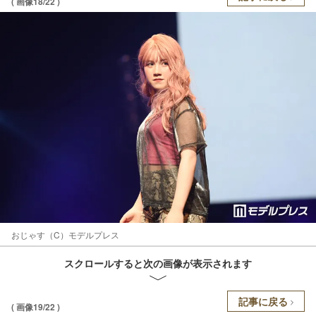
( 画像18/22 )
おじゃす（C）モデルプレス
スクロールすると次の画像が表示されます
記事に戻る
( 画像19/22 )