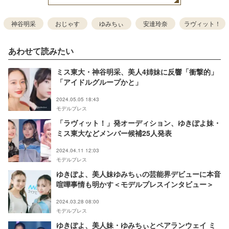
神谷明采
おじゃす
ゆみちぃ
安達玲奈
ラヴィット！
あわせて読みたい
ミス東大・神谷明采、美人4姉妹に反響「衝撃的」
「アイドルグループかと」
2024.05.05 18:43
モデルプレス
「ラヴィット！」発オーディション、ゆきぽよ妹・
ミス東大などメンバー候補25人発表
2024.04.11 12:03
モデルプレス
ゆきぽよ、美人妹ゆみちぃの芸能界デビューに本音
喧嘩事情も明かす＜モデルプレスインタビュー＞
2024.03.28 08:00
モデルプレス
ゆきぽよ、美人妹・ゆみちぃとペアランウェイ ミ