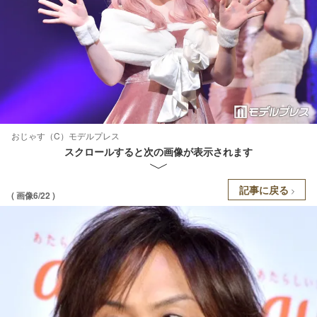
おじゃす（C）モデルプレス
スクロールすると次の画像が表示されます
記事に戻る
( 画像6/22 )