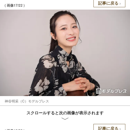
記事に戻る
( 画像17/22 )
神谷明采（C）モデルプレス
スクロールすると次の画像が表示されます
記事に戻る