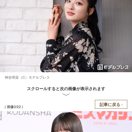
神谷明采（C）モデルプレス
スクロールすると次の画像が表示されます
記事に戻る
( 画像3/22 )