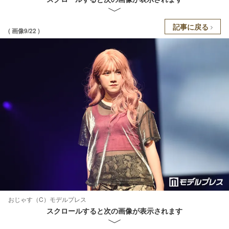
記事に戻る
( 画像9/22 )
おじゃす（C）モデルプレス
スクロールすると次の画像が表示されます