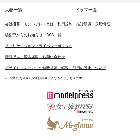
人物一覧
ドラマ一覧
会社概要
モデルプレスとは
利用規約
推奨環境
採用情報
編集部からのお知らせ
RSS一覧
アプリケーションプライバシーポリシー
情報提供・広告掲載・お問い合わせ
当サイトコンテンツの無断複写・転載・引用の禁止について
※一定期間を過ぎた記事は非表示になることがあります