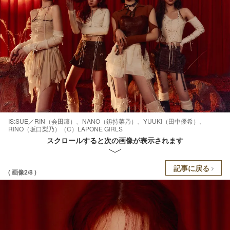
IS:SUE／RIN（会田凛）、NANO（釼持菜乃）、YUUKI（田中優希）、
RINO（坂口梨乃）（C）LAPONE GIRLS
スクロールすると次の画像が表示されます
記事に戻る
( 画像2/8 )