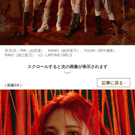
IS:SUE／RIN（会田凛）、NANO（釼持菜乃）、YUUKI（田中優希）、
RINO（坂口梨乃）（C）LAPONE GIRLS
スクロールすると次の画像が表示されます
記事に戻る
( 画像5/8 )