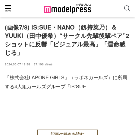
(画像7/8) IS:SUE・NANO（釼持菜乃）＆
YUUKI（田中優希）“サークル先輩後輩ペア”2
ショットに反響「ビジュアル最高」「運命感
じる」
2024.05.07 18:38
37,106
views
「株式会社LAPONE GIRLS」（ラポネガールズ）に所属
する4人組ガールズグループ「IS:SUE...
記事の続きを読む