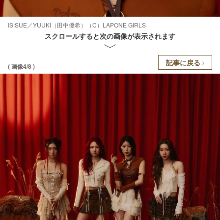
IS:SUE／YUUKI（田中優希）（C）LAPONE GIRLS
スクロールすると次の画像が表示されます
記事に戻る
( 画像4/8 )