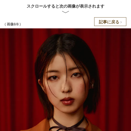
スクロールすると次の画像が表示されます
記事に戻る
( 画像8/8 )