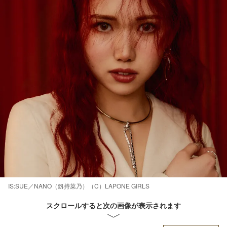
IS:SUE／NANO（釼持菜乃）（C）LAPONE GIRLS
スクロールすると次の画像が表示されます