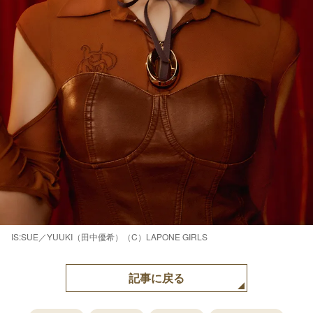
IS:SUE／YUUKI（田中優希）（C）LAPONE GIRLS
記事に戻る