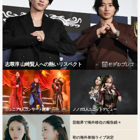
志尊淳 山崎賢人への熱いリスペクト
ジュニア9人コンサート開幕
ノノガ2人ユニットデビュー
芸能界で海外移住の報告続々
初の海外単独ライブ決定