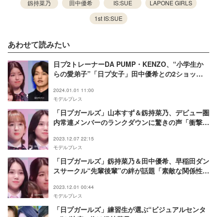
釼持菜乃
田中優希
IS:SUE
LAPONE GIRLS
1st IS:SUE
あわせて読みたい
日プ2トレーナーDA PUMP・KENZO、“小学生か
らの愛弟子”「日プ女子」田中優希との2ショット
公開「今回トレーナーは断るしかできません」
2024.01.01 11:00
モデルプレス
「日プガールズ」山本すず＆釼持菜乃、デビュー圏
内常連メンバーのランクダウンに驚きの声「衝撃す
ぎる」「どうなっちゃうの」
2023.12.07 22:15
モデルプレス
「日プガールズ」釼持菜乃＆田中優希、早稲田ダン
スサークル“先輩後輩”の絆が話題「素敵な関係性」
と反響続々
2023.12.01 00:44
モデルプレス
「日プガールズ」練習生が選ぶ“ビジュアルセンタ