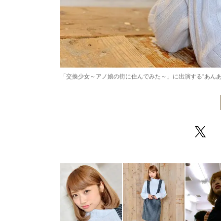
「交換少女～アノ娘の街に住んでみた～」に出演する“あんあ