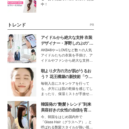
中！
トレンド
PR
アイドルから絶大な支持 衣装
デザイナー・茅野しのぶの“可
愛い”を作る美学＜「シチズン
AKB48や＝LOVEなど数々の人気
クロスシー」インタビュー＞
アイドルたちの衣装を手掛け、ア
イドルやファンから絶大な支持を
得る、株式会社オサレカンパニー
朝より夕方の方が肌がうるお
取締役兼クリエイティブディレク
ター・茅野しのぶ。一人ひとりの
う？ 花王構築の新技術「ウォ
個性に寄り添い、魅力を引き出す
ーターキャプチャリングスキ
毎朝入念にスキンケアを行って
衣装作りは、多くの女性たちに勇
ン（捕水肌）」がスキンケア
も、夕方には肌の乾燥を感じてし
気と自信を与え続けている。
の常識を変える予感
まったり、保湿ミストが手放せな
いという読者も多いのでは？そん
韓国発の“艶髪トレンド”到来
な美容の常識を大きく変える可能
性を秘めた、革新的な「Water
美容好きの女性の自信を育む
Capturing Skin（ウォーターキャ
「ヘアケア事情」って？
今、韓国をはじめ国内外で
プチャリングスキン：捕水肌）」
「Glass Hair（グラスヘア）」と
技術を、花王が構築した。
呼ばれる艶髪スタイルが熱い視線