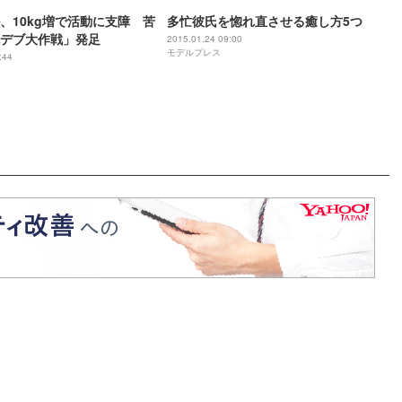
、10kg増で活動に支障 苦
多忙彼氏を惚れ直させる癒し方5つ
デブ大作戦」発足
2015.01.24 09:00
モデルプレス
:44