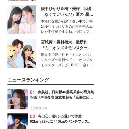
を集めています。メイクやファッ
愛甲ひかり＆橋下美好「我慢
ションの完成度を高めるベースと
して、“髪そのものの美しさ”に改
しなくていいんだ」夏の“暑さ
めて注目する人が増えている様
対策”の新しい選択肢とは？
本格的な夏が到来！暑い中で、特
子。今回は、そんな憧れの艶やか
にゆううつになるのが生理中のム
な髪を日常で叶える、美容好きの
レや不快感ですよね。今回はプラ
女性たちのヘアケア事情を紹介し
イベートでも仲良しで旅行好きな
ます。
宮城舞・島村雄大、最新作
モデル・愛甲ひかりさんと橋下美
好さんを迎えて本音で女子会トー
『ミニオンズ＆モンスター
ク。猛暑のお出かけを快適に過ご
ズ』の魅力熱弁 ハチャメチャ
世界中で愛される「ミニオンズ」
すヒントや、2人が感動した夏の
だけじゃない“友情と絆”に感
シリーズの最新作『ミニオンズ＆
生理の新常識にも迫りました。
動
モンスターズ』が8月7日（金）に
公開。モデルプレスでは、“大のミ
ニオン好き”という共通点を持つモ
ニュースランキング
デルの宮城舞と島村雄大の特別対
談をお届け！それぞれの視点か
ら、今作ならではの魅力や予想外
01
集英社、日向坂46藤嶌果歩の写真集
の感動をもたらす奥深いストーリ
を巡り声明発表 注意喚起も「必要に応じ
ーについて熱く語り合ってもらっ
て法的措置を含む対応を検討」
た。
モデルプレス
02
寺田心、週6ジム通いで体重
62kg→82kgに 110kgのベンチプレス持
ち上げる姿披露「胸板の厚みすごい」