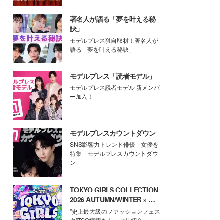
著名人が語る「夢を叶える秘
訣」
モデルプレス独自取材！著名人が
語る「夢を叶える秘訣」
モデルプレス「読者モデル」
モデルプレス読者モデル 新メンバ
ー加入！
モデルプレスカウントダウン
SNS影響力トレンド俳優・女優を
特集「モデルプレスカウントダウ
ン」
TOKYO GIRLS COLLECTION
2026 AUTUMN/WINTER × モ
デルプレス
"史上最大級のファッションフェス
タ"TGC情報をたっぷり紹介