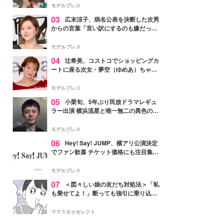
「かっこいい」と反響
モデルプレス
03
広末涼子、病名公表を決断した次男
からの言葉「言い訳にするのも嫌だっ
た」「言うべきか迷った」
モデルプレス
04
辻希美、コストコでショッピングカ
ートに座る次女・夢空（ゆめあ）ちゃん
の姿公開「乗りこなしてる感じが可愛す
ぎ」「成長を感じる」の声
モデルプレス
05
小栗旬、5年ぶり民放ドラマレギュ
ラー出演 横浜流星と唯一無二の異色のバ
ディで初共演【LOST10】
モデルプレス
06
Hey! Say! JUMP、横アリ公演決定
でファン歓喜 チケット価格にも注目集ま
る「激アツ」「平成に戻ったみたい」
モデルプレス
07
＜図々しい娘の友だち対処法＞「私
も乗せてよ！」断っても強引に乗り込ん
でくる友だち【第1話まんが】
ママスタ☆セレクト