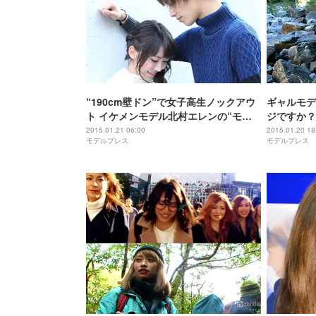
“190cm壁ドン”で女子高生ノックアウ
ギャルモデ
ト イケメンモデル北村エレンの“モ
ジですか？
テ”に迫る＜インタビュー＞
何が起きた
2015.01.21 06:00
2015.01.20 18
モデルプレス
モデルプレス