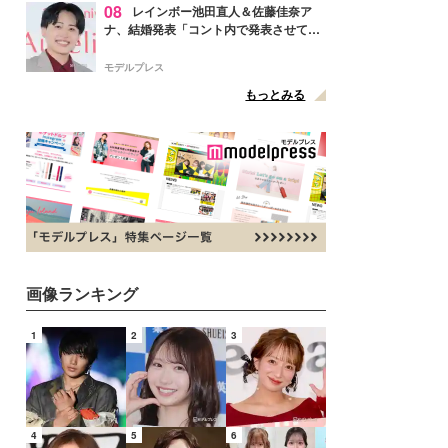
08
レインボー池田直人＆佐藤佳奈ア
ナ、結婚発表「コント内で発表させてい
ただきました」読売テレビ退社は生活拠
点変更のため
モデルプレス
もっとみる
画像ランキング
1
2
3
4
5
6