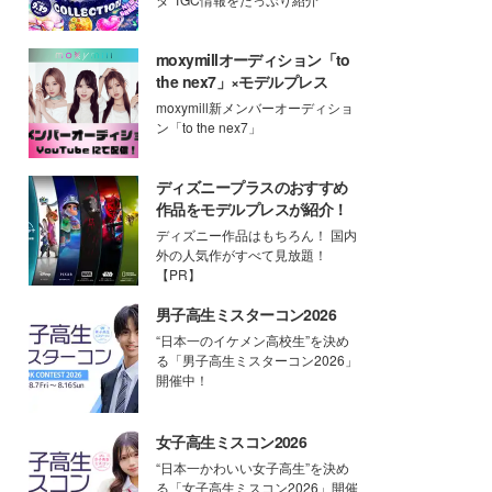
moxymillオーディション「to
the nex7」×モデルプレス
moxymill新メンバーオーディショ
ン「to the nex7」
ディズニープラスのおすすめ
作品をモデルプレスが紹介！
ディズニー作品はもちろん！ 国内
外の人気作がすべて見放題！
【PR】
男子高生ミスターコン2026
“日本一のイケメン高校生”を決め
る「男子高生ミスターコン2026」
開催中！
女子高生ミスコン2026
“日本一かわいい女子高生”を決め
る「女子高生ミスコン2026」開催