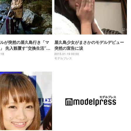
ルが突然の屋久島行き「マ
屋久島少女がまさかのモデルデビュー
」 先入観覆す“交換生活”で
突然の宣告に涙
？
:18
2015.01.19 00:00
モデルプレス