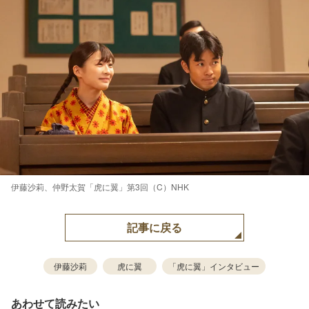
伊藤沙莉、仲野太賀「虎に翼」第3回（C）NHK
記事に戻る
伊藤沙莉
虎に翼
「虎に翼」インタビュー
あわせて読みたい