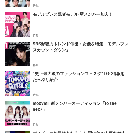
特集
モデルプレス読者モデル 新メンバー加入！
特集
SNS影響力トレンド俳優・女優を特集「モデルプレ
スカウントダウン」
特集
"史上最大級のファッションフェスタ"TGC情報を
たっぷり紹介
特集
moxymill新メンバーオーディション「to the
nex7」
特集
ディズニー作品はもちろん！ 国内外の人気作がす