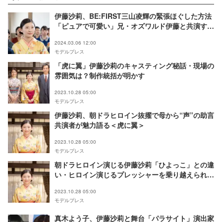
伊藤沙莉、BE:FIRST三山凌輝の緊張ほぐした方法
「ピュアで可愛い」兄・オズワルド伊藤と共演する
なら？にも回答＜「虎に翼」インタビュー＞
2024.03.06 12:00
モデルプレス
「虎に翼」伊藤沙莉のキャスティング秘話・現場の
雰囲気は？制作統括が明かす
2023.10.28 05:00
モデルプレス
伊藤沙莉、朝ドラヒロイン抜擢で母から“声”の助言
共演者が魅力語る＜虎に翼＞
2023.10.28 05:00
モデルプレス
朝ドラヒロイン演じる伊藤沙莉「ひよっこ」との違
い・ヒロイン演じるプレッシャーを乗り越えられた
理由とは？＜虎に翼＞
2023.10.28 05:00
モデルプレス
真木よう子、伊藤沙莉と舞台「パラサイト」演出家