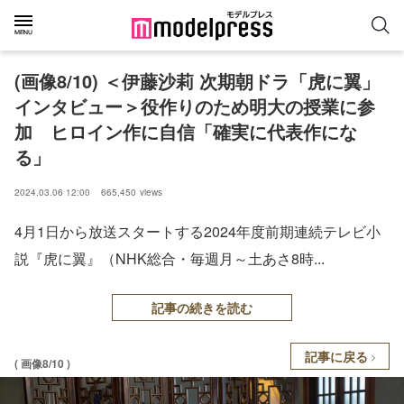
(画像8/10) ＜伊藤沙莉 次期朝ドラ「虎に翼」
インタビュー＞役作りのため明大の授業に参
加 ヒロイン作に自信「確実に代表作にな
る」
2024.03.06 12:00
665,450
views
4月1日から放送スタートする2024年度前期連続テレビ小
説『虎に翼』（NHK総合・毎週月～土あさ8時...
記事の続きを読む
記事に戻る
( 画像8/10 )