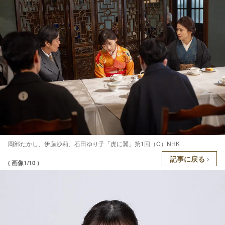
岡部たかし、伊藤沙莉、石田ゆり子「虎に翼」第1回（C）NHK
記事に戻る
( 画像1/10 )