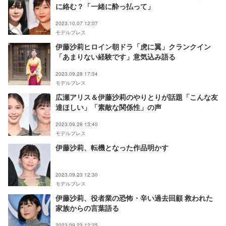
に絡む？「一緒に酔っ払って」
2023.10.07 12:07
モデルプレス
伊藤沙莉ヒロイン朝ドラ「虎に翼」クランクイン
「あまりない経験です」意気込み語る
2023.09.28 17:34
モデルプレス
広瀬アリス＆伊藤沙莉のやりとりが話題「こんな友
達ほしい」「素敵な関係性」の声
2023.09.28 13:40
モデルプレス
伊藤沙莉、転機となった作品明かす
2023.09.23 12:30
モデルプレス
伊藤沙莉、役者業の恐怖・辛い過去回顧 救われた
家族からの言葉語る
2023.09.23 12:25