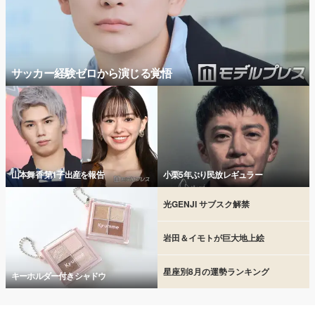
サッカー経験ゼロから演じる覚悟
山本舞香 第1子出産を報告
小栗5年ぶり民放レギュラー
光GENJI サブスク解禁
岩田＆イモトが巨大地上絵
星座別8月の運勢ランキング
キーホルダー付きシャドウ