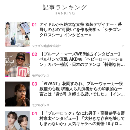
記事ランキング
RANKING
01
アイドルから絶大な支持 衣装デザイナー・茅
野しのぶの“可愛い”を作る美学＜「シチズン
クロスシー」インタビュー＞
シチズン時計株式会社
PR
02
【ブルーノ・マーズWEB独占インタビュー】
ベルリンで直撃 AKB48「ヘビーローテーショ
ン」カバー秘話・日本のファンは「特別な何か
がある」…来日公演への期待語る
モデルプレス
03
「VIVANT」花岡すみれ、ブルーウォーカー役
抜擢の心境 堺雅人ら共演者からの印象的な一
言とは「身が引き締まる思いでした」【インタ
ビュー】
モデルプレス
04
【「ブルーロック」なにわ男子・高橋恭平＆野
村康太インタビュー】「大好きな存在を壊して
しまわないか」人気キャラへの覚悟 10キロ増
量の肉体改造秘話