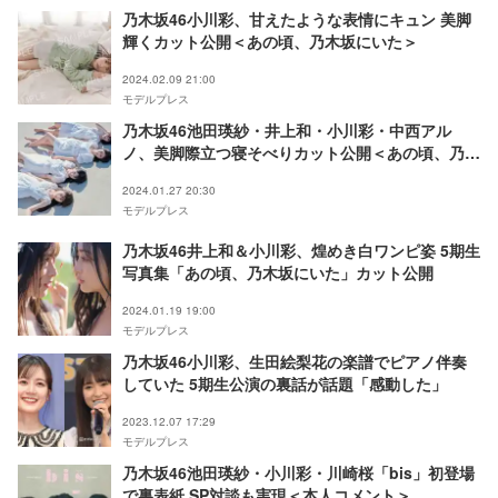
乃木坂46小川彩、甘えたような表情にキュン 美脚
輝くカット公開＜あの頃、乃木坂にいた＞
2024.02.09 21:00
モデルプレス
乃木坂46池田瑛紗・井上和・小川彩・中西アル
ノ、美脚際立つ寝そべりカット公開＜あの頃、乃木
坂にいた＞
2024.01.27 20:30
モデルプレス
乃木坂46井上和＆小川彩、煌めき白ワンピ姿 5期生
写真集「あの頃、乃木坂にいた」カット公開
2024.01.19 19:00
モデルプレス
乃木坂46小川彩、生田絵梨花の楽譜でピアノ伴奏
していた 5期生公演の裏話が話題「感動した」
2023.12.07 17:29
モデルプレス
乃木坂46池田瑛紗・小川彩・川崎桜「bis」初登場
で裏表紙 SP対談も実現＜本人コメント＞