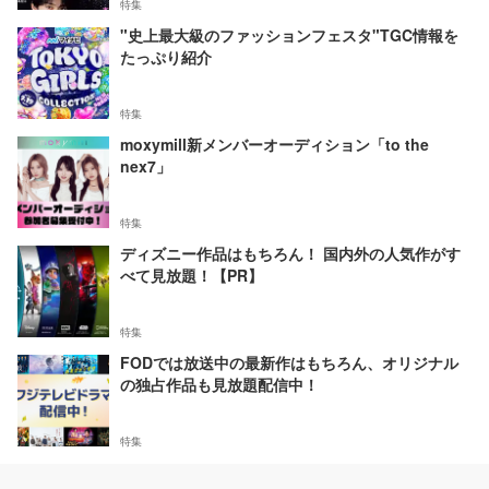
特集
"史上最大級のファッションフェスタ"TGC情報を
たっぷり紹介
特集
moxymill新メンバーオーディション「to the
nex7」
特集
ディズニー作品はもちろん！ 国内外の人気作がす
べて見放題！【PR】
特集
FODでは放送中の最新作はもちろん、オリジナル
の独占作品も見放題配信中！
特集