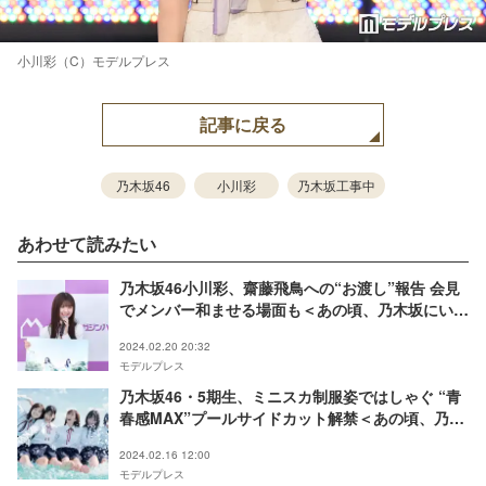
小川彩（C）モデルプレス
記事に戻る
乃木坂46
小川彩
乃木坂工事中
あわせて読みたい
乃木坂46小川彩、齋藤飛鳥への“お渡し”報告 会見
でメンバー和ませる場面も＜あの頃、乃木坂にいた
＞
2024.02.20 20:32
モデルプレス
乃木坂46・5期生、ミニスカ制服姿ではしゃぐ “青
春感MAX”プールサイドカット解禁＜あの頃、乃木
坂にいた＞
2024.02.16 12:00
モデルプレス