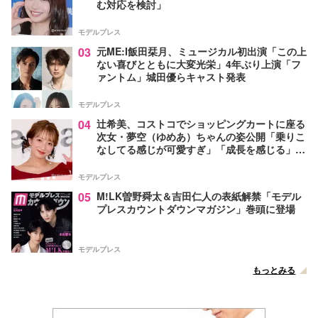
む対応を検討」
モデルプレス
03
元ME:I飯田栞月、ミュージカル初出演「この上
ない喜びとともに大変光栄」4年ぶり上演「フ
ァントム」城田優らキャスト発表
モデルプレス
04
辻希美、コストコでショッピングカートに座る
次女・夢空（ゆめあ）ちゃんの姿公開「乗りこ
なしてる感じが可愛すぎ」「成長を感じる」の
声
モデルプレス
05
M!LK曽野舜太＆吉田仁人の表紙解禁「モデル
プレスカウントダウンマガジン」巻頭に登場
モデルプレス
もっとみる