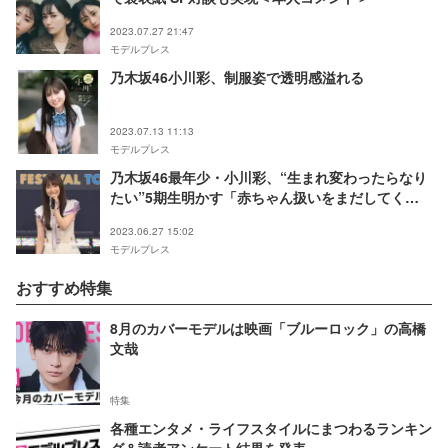
2023.07.27 21:47
モデルプレス
乃木坂46小川彩、制服姿で透明感溢れる
2023.07.13 11:13
モデルプレス
乃木坂46最年少・小川彩、“生まれ変わったらなり
たい”5期生明かす「赤ちゃん扱いをまだしてく
る」メンバーに愚痴も
2023.06.27 15:02
モデルプレス
おすすめ特集
8月のカバーモデルは映画「ブルーロック」の高橋
文哉
特集
各種エンタメ・ライフスタイルにまつわるランキン
グ＆読者アンケート結果を発表