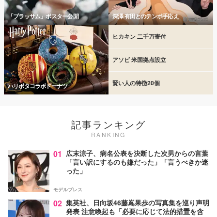
「ブラッサム」ポスター公開
深澤 有田とのテンポ手応え
ヒカキン 二千万寄付
アソビ 米国拠点設立
賢い人の特徴20個
ハリポタコラボドーナツ
記事ランキング
RANKING
01
広末涼子、病名公表を決断した次男からの言葉
「言い訳にするのも嫌だった」「言うべきか迷
った」
モデルプレス
02
集英社、日向坂46藤嶌果歩の写真集を巡り声明
発表 注意喚起も「必要に応じて法的措置を含