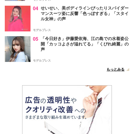
04
せいせい、美ボディラインぴったりスパイダー
マンスーツ姿に反響「色っぽすぎる」「スタイ
ル女神」の声
モデルプレス
05
「今日好き」伊藤愛依海、江の島での水着姿公
開「カッコよさが溢れてる」「くびれ綺麗」の
声
モデルプレス
もっとみる