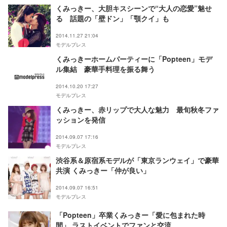
くみっきー、大胆キスシーンで“大人の恋愛”魅せ
る 話題の「壁ドン」「顎クイ」も
2014.11.27 21:04
モデルプレス
くみっきーホームパーティーに「Popteen」モデ
ル集結 豪華手料理を振る舞う
2014.10.20 17:27
モデルプレス
くみっきー、赤リップで大人な魅力 最旬秋冬ファ
ッションを発信
2014.09.07 17:16
モデルプレス
渋谷系＆原宿系モデルが「東京ランウェイ」で豪華
共演 くみっきー「仲が良い」
2014.09.07 16:51
モデルプレス
「Popteen」卒業くみっきー「愛に包まれた時
間」 ラストイベントでファンと交流