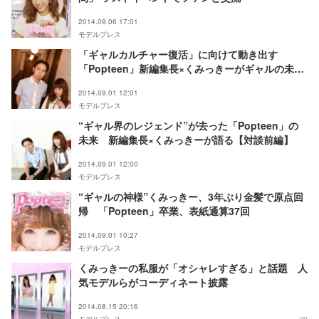
2014.09.06 17:01
モデルプレス
「ギャルカルチャー復活」に向けて動き出す
「Popteen」新編集長×くみっきーがギャルの未来
を語る【対談後編】
2014.09.01 12:01
モデルプレス
“ギャル界のレジェンド”が去った「Popteen」の
未来 新編集長×くみっきーが語る【対談前編】
2014.09.01 12:00
モデルプレス
“ギャルの神様”くみっきー、3年ぶり金髪で原点回
帰 「Popteen」卒業、表紙通算37回
2014.09.01 10:27
モデルプレス
くみっきーの私服が「オシャレすぎる」と話題 人
気モデルらがコーディネート披露
2014.08.15 20:16
モデルプレス
PR