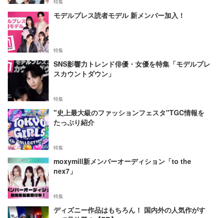
特集
モデルプレス読者モデル 新メンバー加入！
特集
SNS影響力トレンド俳優・女優を特集「モデルプレ
スカウントダウン」
特集
"史上最大級のファッションフェスタ"TGC情報を
たっぷり紹介
特集
moxymill新メンバーオーディション「to the
nex7」
特集
ディズニー作品はもちろん！ 国内外の人気作がす