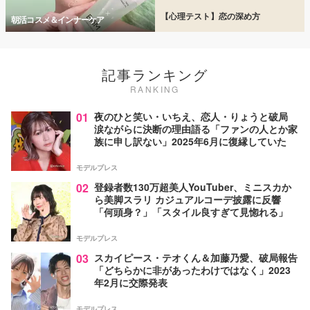
【心理テスト】恋の深め方
朝活コスメ＆インナーケア
記事ランキング
RANKING
01
夜のひと笑い・いちえ、恋人・りょうと破局
涙ながらに決断の理由語る「ファンの人とか家
族に申し訳ない」2025年6月に復縁していた
モデルプレス
02
登録者数130万超美人YouTuber、ミニスカか
ら美脚スラリ カジュアルコーデ披露に反響
「何頭身？」「スタイル良すぎて見惚れる」
モデルプレス
03
スカイピース・テオくん＆加藤乃愛、破局報告
「どちらかに非があったわけではなく」2023
年2月に交際発表
モデルプレス