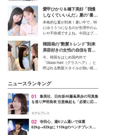
ーについて熱く語り合ってもらっ
得る、株式会社オサレカンパニー
た。
愛甲ひかり＆橋下美好「我慢
取締役兼クリエイティブディレク
ター・茅野しのぶ。一人ひとりの
しなくていいんだ」夏の“暑さ
個性に寄り添い、魅力を引き出す
対策”の新しい選択肢とは？
本格的な夏が到来！暑い中で、特
衣装作りは、多くの女性たちに勇
にゆううつになるのが生理中のム
気と自信を与え続けている。
レや不快感ですよね。今回はプラ
イベートでも仲良しで旅行好きな
韓国発の“艶髪トレンド”到来
モデル・愛甲ひかりさんと橋下美
好さんを迎えて本音で女子会トー
美容好きの女性の自信を育む
ク。猛暑のお出かけを快適に過ご
「ヘアケア事情」って？
今、韓国をはじめ国内外で
すヒントや、2人が感動した夏の
「Glass Hair（グラスヘア）」と
生理の新常識にも迫りました。
呼ばれる艶髪スタイルが熱い視線
を集めています。メイクやファッ
ションの完成度を高めるベースと
ニュースランキング
して、“髪そのものの美しさ”に改
めて注目する人が増えている様
子。今回は、そんな憧れの艶やか
01
集英社、日向坂46藤嶌果歩の写真集
な髪を日常で叶える、美容好きの
を巡り声明発表 注意喚起も「必要に応じ
女性たちのヘアケア事情を紹介し
て法的措置を含む対応を検討」
ます。
モデルプレス
02
寺田心、週6ジム通いで体重
62kg→82kgに 110kgのベンチプレス持
ち上げる姿披露「胸板の厚みすごい」