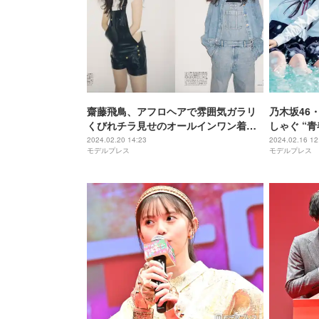
齋藤飛鳥、アフロヘアで雰囲気ガラリ
乃木坂46
くびれチラ見せのオールインワン着こ
しゃぐ “
なす
ト解禁＜あ
2024.02.20 14:23
2024.02.16 12
モデルプレス
モデルプレス