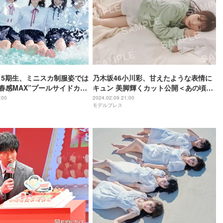
・5期生、ミニスカ制服姿では
乃木坂46小川彩、甘えたような表情に
青春感MAX”プールサイドカッ
キュン 美脚輝くカット公開＜あの頃、
の頃、乃木坂にいた＞
乃木坂にいた＞
:00
2024.02.09 21:00
モデルプレス