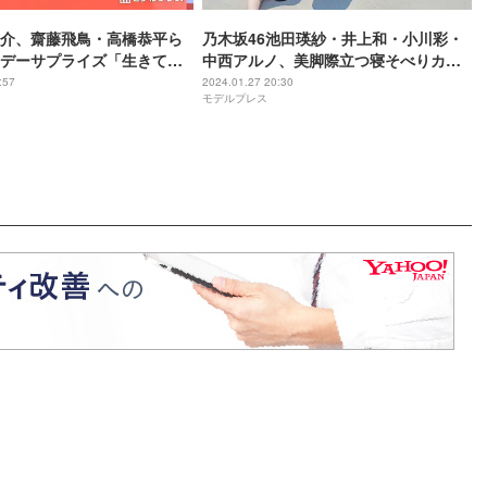
介、齋藤飛鳥・高橋恭平ら
乃木坂46池田瑛紗・井上和・小川彩・
デーサプライズ「生きてき
中西アルノ、美脚際立つ寝そべりカッ
」“ディアお父さん”に大照
ト公開＜あの頃、乃木坂にいた＞
:57
2024.01.27 20:30
モデルプレス
マイホームヒーロー＞