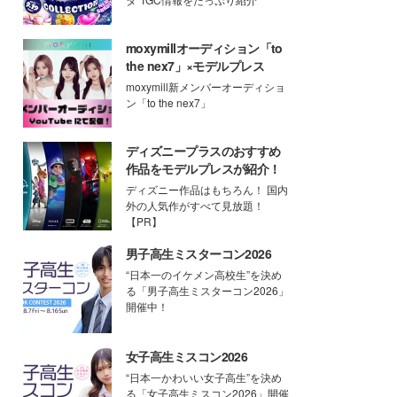
moxymillオーディション「to
the nex7」×モデルプレス
moxymill新メンバーオーディショ
ン「to the nex7」
ディズニープラスのおすすめ
作品をモデルプレスが紹介！
ディズニー作品はもちろん！ 国内
外の人気作がすべて見放題！
【PR】
男子高生ミスターコン2026
“日本一のイケメン高校生”を決め
る「男子高生ミスターコン2026」
開催中！
女子高生ミスコン2026
“日本一かわいい女子高生”を決め
る「女子高生ミスコン2026」開催