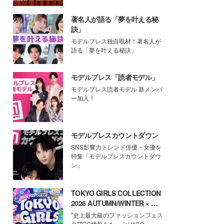
著名人が語る「夢を叶える秘
訣」
モデルプレス独自取材！著名人が
語る「夢を叶える秘訣」
モデルプレス「読者モデル」
モデルプレス読者モデル 新メンバ
ー加入！
モデルプレスカウントダウン
SNS影響力トレンド俳優・女優を
特集「モデルプレスカウントダウ
ン」
TOKYO GIRLS COLLECTION
2026 AUTUMN/WINTER × モ
デルプレス
"史上最大級のファッションフェス
タ"TGC情報をたっぷり紹介