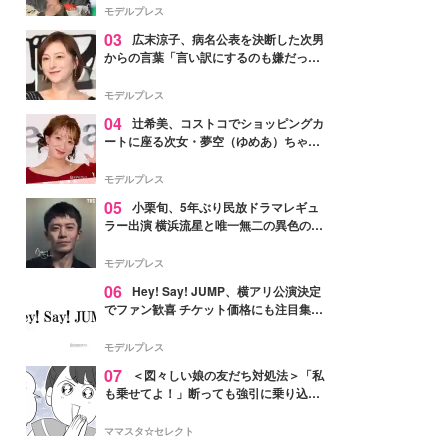
「かっこいい」と反響
モデルプレス
03
広末涼子、病名公表を決断した次男
からの言葉「言い訳にするのも嫌だっ
た」「言うべきか迷った」
モデルプレス
04
辻希美、コストコでショッピングカ
ートに座る次女・夢空（ゆめあ）ちゃん
の姿公開「乗りこなしてる感じが可愛す
ぎ」「成長を感じる」の声
モデルプレス
05
小栗旬、5年ぶり民放ドラマレギュ
ラー出演 横浜流星と唯一無二の異色のバ
ディで初共演【LOST10】
モデルプレス
06
Hey! Say! JUMP、横アリ公演決定
でファン歓喜 チケット価格にも注目集ま
る「激アツ」「平成に戻ったみたい」
モデルプレス
07
＜図々しい娘の友だち対処法＞「私
も乗せてよ！」断っても強引に乗り込ん
でくる友だち【第1話まんが】
ママスタ☆セレクト