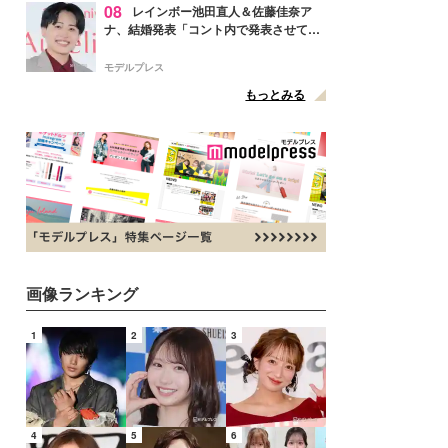
08
レインボー池田直人＆佐藤佳奈ア
ナ、結婚発表「コント内で発表させてい
ただきました」読売テレビ退社は生活拠
点変更のため
モデルプレス
もっとみる
画像ランキング
1
2
3
4
5
6