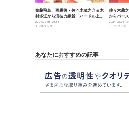
齋藤飛鳥、両親役・佐々木蔵之介＆木
佐々木蔵之
村多江から演技力絶賛「ハードル上げ
からバース
すぎ」思わず恐縮＜映画 マイホームヒ
てよかった
2024.02.05 20:54
2024.02.05 19
モデルプレス
モデルプレス
ーロー＞
れ＜映画 
あなたにおすすめの記事