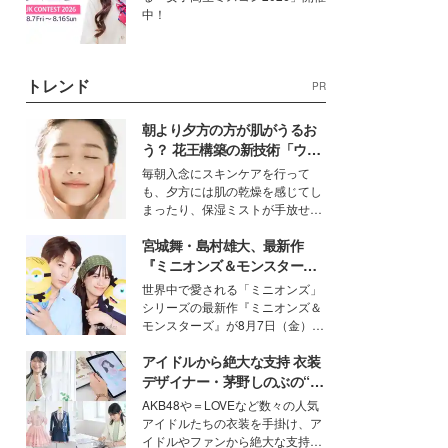
中！
トレンド
PR
朝より夕方の方が肌がうるお
う？ 花王構築の新技術「ウォ
ーターキャプチャリングスキ
毎朝入念にスキンケアを行って
ン（捕水肌）」がスキンケア
も、夕方には肌の乾燥を感じてし
の常識を変える予感
まったり、保湿ミストが手放せな
いという読者も多いのでは？そん
宮城舞・島村雄大、最新作
な美容の常識を大きく変える可能
性を秘めた、革新的な「Water
『ミニオンズ＆モンスター
Capturing Skin（ウォーターキャ
ズ』の魅力熱弁 ハチャメチャ
世界中で愛される「ミニオンズ」
プチャリングスキン：捕水肌）」
だけじゃない“友情と絆”に感
シリーズの最新作『ミニオンズ＆
技術を、花王が構築した。
動
モンスターズ』が8月7日（金）に
公開。モデルプレスでは、“大のミ
アイドルから絶大な支持 衣装
ニオン好き”という共通点を持つモ
デルの宮城舞と島村雄大の特別対
デザイナー・茅野しのぶの“可
談をお届け！それぞれの視点か
愛い”を作る美学＜「シチズン
AKB48や＝LOVEなど数々の人気
ら、今作ならではの魅力や予想外
クロスシー」インタビュー＞
アイドルたちの衣装を手掛け、ア
の感動をもたらす奥深いストーリ
イドルやファンから絶大な支持を