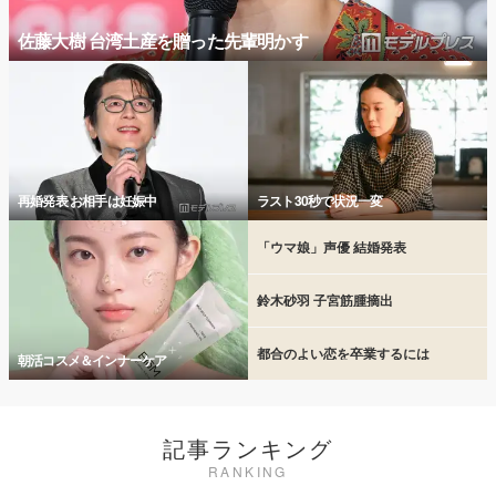
佐藤大樹 台湾土産を贈った先輩明かす
再婚発表 お相手は妊娠中
ラスト30秒で状況一変
「ウマ娘」声優 結婚発表
鈴木砂羽 子宮筋腫摘出
都合のよい恋を卒業するには
朝活コスメ＆インナーケア
記事ランキング
RANKING