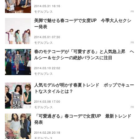
2014.05.31 16:16
モデルプレス
PR
美脚で魅せる春コーデで女度UP 今季大人セクシ
ー発表
2014.05.01 07:30
モデルプレス
PR
春のモテコーデが「可愛すぎる」と人気急上昇 ヘ
ルシー＆セクシーの絶妙バランスに注目
2014.03.10 22:02
モデルプレス
人気モデルが明かす春夏トレンド ポップでキュー
トなスタイルとは？
2014.03.08 17:00
モデルプレス
PR
「可愛過ぎる」春コーデで女度UP 最新トレンド
発表
2014.02.28 20:18
モデルプレス
PR