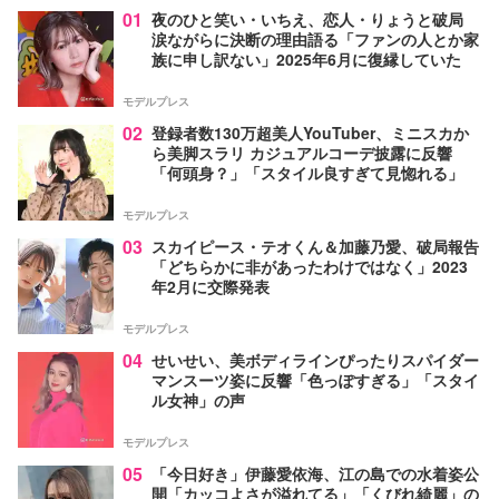
01
夜のひと笑い・いちえ、恋人・りょうと破局
涙ながらに決断の理由語る「ファンの人とか家
族に申し訳ない」2025年6月に復縁していた
モデルプレス
02
登録者数130万超美人YouTuber、ミニスカか
ら美脚スラリ カジュアルコーデ披露に反響
「何頭身？」「スタイル良すぎて見惚れる」
モデルプレス
03
スカイピース・テオくん＆加藤乃愛、破局報告
「どちらかに非があったわけではなく」2023
年2月に交際発表
モデルプレス
04
せいせい、美ボディラインぴったりスパイダー
マンスーツ姿に反響「色っぽすぎる」「スタイ
ル女神」の声
モデルプレス
05
「今日好き」伊藤愛依海、江の島での水着姿公
開「カッコよさが溢れてる」「くびれ綺麗」の