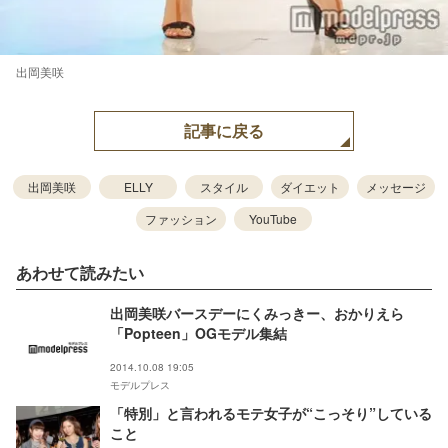
出岡美咲
記事に戻る
出岡美咲
ELLY
スタイル
ダイエット
メッセージ
ファッション
YouTube
あわせて読みたい
出岡美咲バースデーにくみっきー、おかりえら
「Popteen」OGモデル集結
2014.10.08 19:05
モデルプレス
「特別」と言われるモテ女子が“こっそり”している
こと