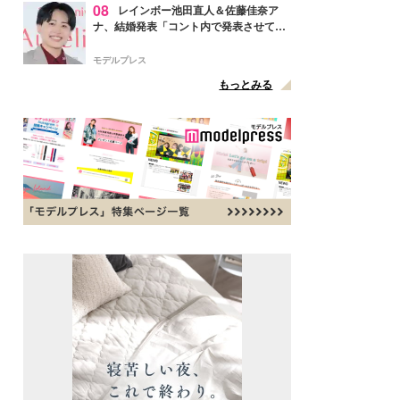
08
レインボー池田直人＆佐藤佳奈ア
ナ、結婚発表「コント内で発表させてい
ただきました」読売テレビ退社は生活拠
点変更のため
モデルプレス
もっとみる