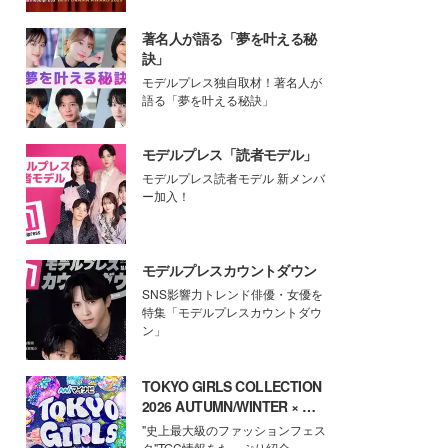
著名人が語る「夢を叶える秘
訣」
モデルプレス独自取材！著名人が
語る「夢を叶える秘訣」
モデルプレス「読者モデル」
モデルプレス読者モデル 新メンバ
ー加入！
モデルプレスカウントダウン
SNS影響力トレンド俳優・女優を
特集「モデルプレスカウントダウ
ン」
TOKYO GIRLS COLLECTION
2026 AUTUMN/WINTER × モ
デルプレス
"史上最大級のファッションフェス
タ"TGC情報をたっぷり紹介