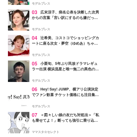
「かっこいい」と反響
モデルプレス
03
広末涼子、病名公表を決断した次男
からの言葉「言い訳にするのも嫌だっ
た」「言うべきか迷った」
モデルプレス
04
辻希美、コストコでショッピングカ
ートに座る次女・夢空（ゆめあ）ちゃん
の姿公開「乗りこなしてる感じが可愛す
ぎ」「成長を感じる」の声
モデルプレス
05
小栗旬、5年ぶり民放ドラマレギュ
ラー出演 横浜流星と唯一無二の異色のバ
ディで初共演【LOST10】
モデルプレス
06
Hey! Say! JUMP、横アリ公演決定
でファン歓喜 チケット価格にも注目集ま
る「激アツ」「平成に戻ったみたい」
モデルプレス
07
＜図々しい娘の友だち対処法＞「私
も乗せてよ！」断っても強引に乗り込ん
でくる友だち【第1話まんが】
ママスタ☆セレクト