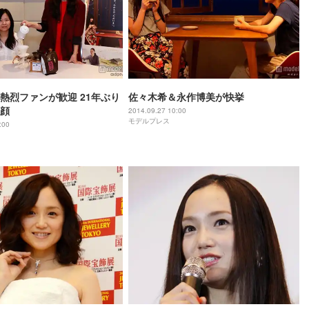
熱烈ファンが歓迎 21年ぶり
佐々木希＆永作博美が快挙
顔
2014.09.27 10:00
モデルプレス
:00