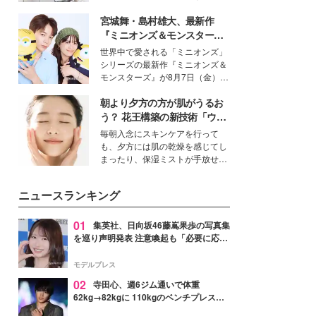
得る、株式会社オサレカンパニー
宮城舞・島村雄大、最新作
取締役兼クリエイティブディレク
ター・茅野しのぶ。一人ひとりの
『ミニオンズ＆モンスター
個性に寄り添い、魅力を引き出す
ズ』の魅力熱弁 ハチャメチャ
世界中で愛される「ミニオンズ」
衣装作りは、多くの女性たちに勇
だけじゃない“友情と絆”に感
シリーズの最新作『ミニオンズ＆
気と自信を与え続けている。
動
モンスターズ』が8月7日（金）に
公開。モデルプレスでは、“大のミ
朝より夕方の方が肌がうるお
ニオン好き”という共通点を持つモ
デルの宮城舞と島村雄大の特別対
う？ 花王構築の新技術「ウォ
談をお届け！それぞれの視点か
ーターキャプチャリングスキ
毎朝入念にスキンケアを行って
ら、今作ならではの魅力や予想外
ン（捕水肌）」がスキンケア
も、夕方には肌の乾燥を感じてし
の感動をもたらす奥深いストーリ
の常識を変える予感
まったり、保湿ミストが手放せな
ーについて熱く語り合ってもらっ
いという読者も多いのでは？そん
た。
な美容の常識を大きく変える可能
ニュースランキング
性を秘めた、革新的な「Water
Capturing Skin（ウォーターキャ
プチャリングスキン：捕水肌）」
01
集英社、日向坂46藤嶌果歩の写真集
技術を、花王が構築した。
を巡り声明発表 注意喚起も「必要に応じ
て法的措置を含む対応を検討」
モデルプレス
02
寺田心、週6ジム通いで体重
62kg→82kgに 110kgのベンチプレス持
ち上げる姿披露「胸板の厚みすごい」