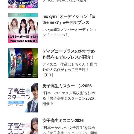
moxymillオーディション「to
the nex7」×モデルプレス
moxymill新メンバーオーディショ
ン「to the nex7」
ディズニープラスのおすすめ
作品をモデルプレスが紹介！
ディズニー作品はもちろん！ 国内
外の人気作がすべて見放題！
【PR】
男子高生ミスターコン2026
“日本一のイケメン高校生”を決め
る「男子高生ミスターコン2026」
開催中！
女子高生ミスコン2026
“日本一かわいい女子高生”を決め
る「女子高生ミスコン2026」開催