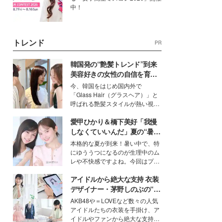
中！
トレンド
PR
韓国発の“艶髪トレンド”到来
美容好きの女性の自信を育む
「ヘアケア事情」って？
今、韓国をはじめ国内外で
「Glass Hair（グラスヘア）」と
呼ばれる艶髪スタイルが熱い視線
を集めています。メイクやファッ
愛甲ひかり＆橋下美好「我慢
ションの完成度を高めるベースと
して、“髪そのものの美しさ”に改
しなくていいんだ」夏の“暑さ
めて注目する人が増えている様
対策”の新しい選択肢とは？
本格的な夏が到来！暑い中で、特
子。今回は、そんな憧れの艶やか
にゆううつになるのが生理中のム
な髪を日常で叶える、美容好きの
レや不快感ですよね。今回はプラ
女性たちのヘアケア事情を紹介し
イベートでも仲良しで旅行好きな
ます。
アイドルから絶大な支持 衣装
モデル・愛甲ひかりさんと橋下美
好さんを迎えて本音で女子会トー
デザイナー・茅野しのぶの“可
ク。猛暑のお出かけを快適に過ご
愛い”を作る美学＜「シチズン
AKB48や＝LOVEなど数々の人気
すヒントや、2人が感動した夏の
クロスシー」インタビュー＞
アイドルたちの衣装を手掛け、ア
生理の新常識にも迫りました。
イドルやファンから絶大な支持を