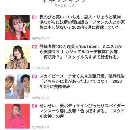
RANKING
01
夜のひと笑い・いちえ、恋人・りょうと破局
涙ながらに決断の理由語る「ファンの人とか家
族に申し訳ない」2025年6月に復縁していた
モデルプレス
02
登録者数130万超美人YouTuber、ミニスカか
ら美脚スラリ カジュアルコーデ披露に反響
「何頭身？」「スタイル良すぎて見惚れる」
モデルプレス
03
スカイピース・テオくん＆加藤乃愛、破局報告
「どちらかに非があったわけではなく」2023
年2月に交際発表
モデルプレス
04
せいせい、美ボディラインぴったりスパイダー
マンスーツ姿に反響「色っぽすぎる」「スタイ
ル女神」の声
モデルプレス