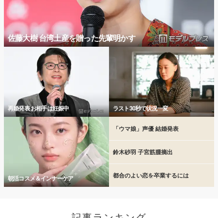
佐藤大樹 台湾土産を贈った先輩明かす
再婚発表 お相手は妊娠中
ラスト30秒で状況一変
「ウマ娘」声優 結婚発表
鈴木砂羽 子宮筋腫摘出
都合のよい恋を卒業するには
朝活コスメ＆インナーケア
記事ランキング