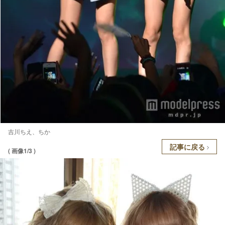
吉川ちえ、ちか
記事に戻る
( 画像1/3 )