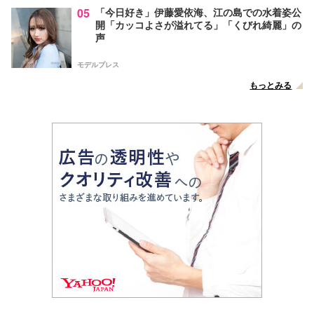
05
「今日好き」伊藤愛依海、江の島での水着姿公
開「カッコよさが溢れてる」「くびれ綺麗」の
声
モデルプレス
もっとみる